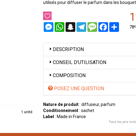
utilisés pour diffuser le parfum dans les bouque
1
Messenger
WhatsApp
Snapchat
Telegram
Message
Facebook
Partager
€
78
DESCRIPTION
CONSEIL D’UTILISATION
COMPOSITION
POSEZ UNE QUESTION
Nature de produit
: diffuseur, parfum
Conditionnement
: sachet
1 unité
Label
: Made in France
Tous les prix incl