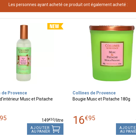
Les personnes ayant acheté ce produit ont également acheté :
s de Provence
Collines de Provence
'intérieur Musc et Pistache
Bougie Musc et Pistache 180g
16
95
€
95
€
50
149
/
litre
AJOUTER
AJOUT
AU PANIER
AU PANI