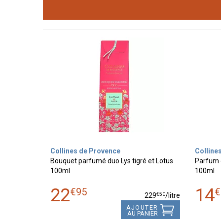
Collines de Provence
Colline
Bouquet parfumé duo Lys tigré et Lotus
Parfum d
100ml
100ml
22
14
€
95
€
€
50
229
/
litre
AJOUTER
AU PANIER