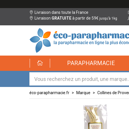
Livraison dans toute la France
Livraison
GRATUITE
à partir de 59€
jusqu’à 1kg
éco-
PARAPHARMACIE
parapharmacie.fr
éco-
parapharmacie.fr
éco-parapharmacie.fr
Marque
Collines de Prov