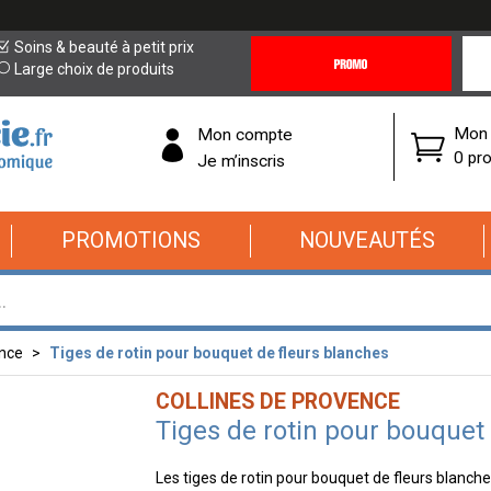
Promotions
Covi
Soins & beauté à petit prix
&
19
Large choix de produits
Offres
Cor
Mon 
Mon compte
0 pro
Je m’inscris
PROMOTIONS
NOUVEAUTÉS
ence
Tiges de rotin pour bouquet de fleurs blanches
COLLINES DE PROVENCE
Tiges de rotin pour bouquet
Les tiges de rotin pour bouquet de fleurs blanch