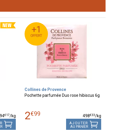
+1
+1
OFFERT
OFFERT
Collines de Provence
Pochette parfumée Duo rose hibiscus 6g
2
€
99
€
17
€
33
94
/kg
498
/kg
ER
AJOUTER
ER
AU PANIER