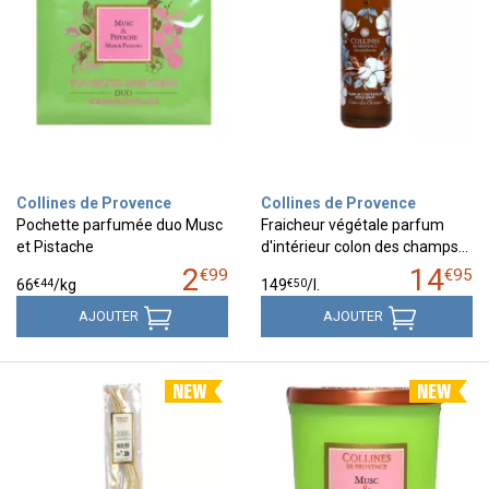
Collines de Provence
Collines de Provence
Pochette parfumée duo Musc
Fraicheur végétale parfum
et Pistache
d'intérieur colon des champs…
2
14
€
99
€
95
€
44
€
50
66
/kg
149
/
l.
AJOUTER
AJOUTER