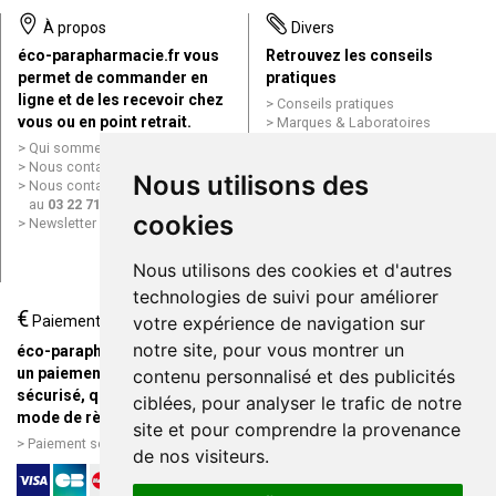
À propos
Divers
éco-parapharmacie.fr vous
Retrouvez les conseils
permet de commander en
pratiques
ligne et de les recevoir chez
Conseils pratiques
vous ou en point retrait.
Marques & Laboratoires
Conditions générales de vente
Qui sommes nous ?
(CGV)
Nous contacter par e-mail
Nous utilisons des
Mentions légales
Nous contacter par téléphone
Données personnelles
au
03 22 71 64 10
Cookies
cookies
Newsletter
Mes préférences Cookies
Grande Pharmacie d’Amiens en
Nous utilisons des cookies et d'autres
ligne
technologies de suivi pour améliorer
€
Livraison / Point retrait
Paiement
votre expérience de navigation sur
Commandez en ligne et
notre site, pour vous montrer un
éco-parapharmacie.fr offre
recevez votre commande
un paiement entièrement
contenu personnalisé et des publicités
rapidement chez vous ou en
sécurisé, quel que soit le
ciblées, pour analyser le trafic de notre
point retrait
mode de règlement
site et pour comprendre la provenance
Livraison chez vous ou en
Paiement sécurisé et simple
de nos visiteurs.
points relais