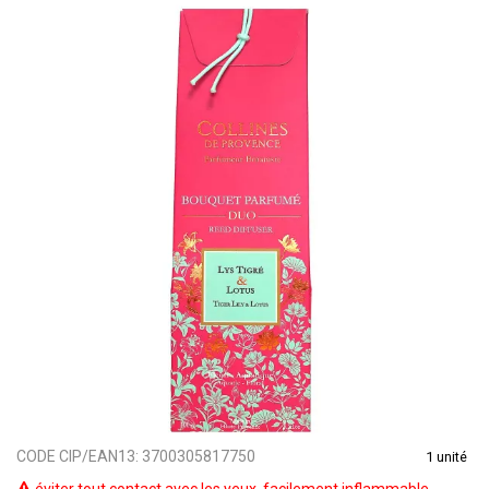
CODE CIP/EAN13:
3700305817750
1 unité