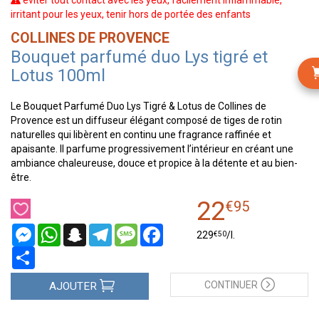
éviter tout contact avec les yeux, facilement inflammable,
irritant pour les yeux, tenir hors de portée des enfants
COLLINES DE PROVENCE
Bouquet parfumé duo Lys tigré et
Lotus 100ml
Le Bouquet Parfumé Duo Lys Tigré & Lotus de Collines de
Provence est un diffuseur élégant composé de tiges de rotin
naturelles qui libèrent en continu une fragrance raffinée et
apaisante. Il parfume progressivement l’intérieur en créant une
ambiance chaleureuse, douce et propice à la détente et au bien-
être.
22
€
95
Messenger
WhatsApp
Snapchat
Telegram
Message
Facebook
€
50
229
/
l.
Partager
CONTINUER
AJOUTER