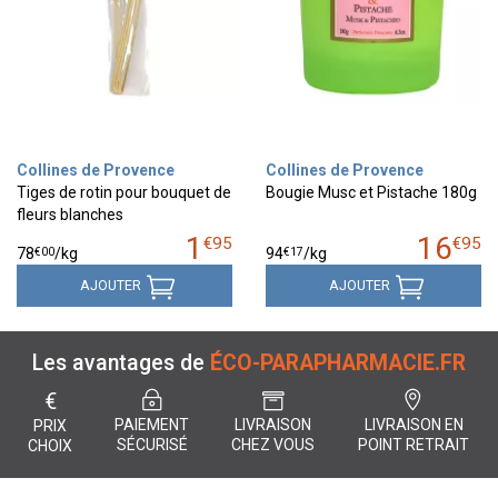
Collines de Provence
Collines de Provence
Tiges de rotin pour bouquet de
Bougie Musc et Pistache 180g
fleurs blanches
1
16
€
95
€
95
€
00
€
17
78
/kg
94
/kg
AJOUTER
AJOUTER
Les avantages de
ÉCO-PARAPHARMACIE.FR
€
PAIEMENT
LIVRAISON
LIVRAISON EN
PRIX
SÉCURISÉ
CHEZ VOUS
POINT RETRAIT
CHOIX