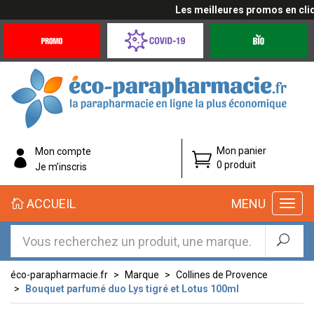
Les meilleures promos en cliqua
Promotions
Covid-
Produits
&
19
bio
Offres
Coronavirus
éco-
Mon panier
Mon compte
parapharmacie.fr
0 produit
Je m’inscris
éco-
ACCUEIL
MENU
parapharmacie.fr
éco-parapharmacie.fr
Marque
Collines de Provence
Bouquet parfumé duo Lys tigré et Lotus 100ml