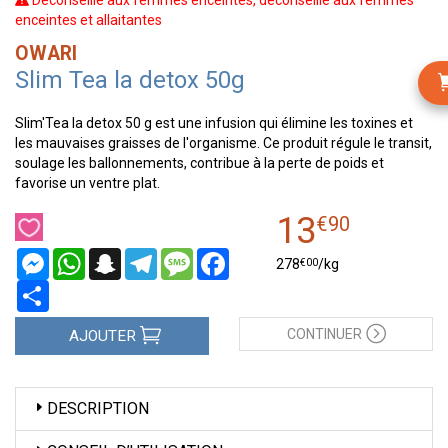
Déconseillé aux femmes enceintes, déconseillé aux femmes
enceintes et allaitantes
OWARI
Slim Tea la detox 50g
Slim'Tea la detox 50 g est une infusion qui élimine les toxines et
les mauvaises graisses de l'organisme. Ce produit régule le transit,
soulage les ballonnements, contribue à la perte de poids et
favorise un ventre plat.
13
€
90
Messenger
WhatsApp
Snapchat
Telegram
Message
Facebook
€
00
278
/kg
Partager
CONTINUER
AJOUTER
DESCRIPTION