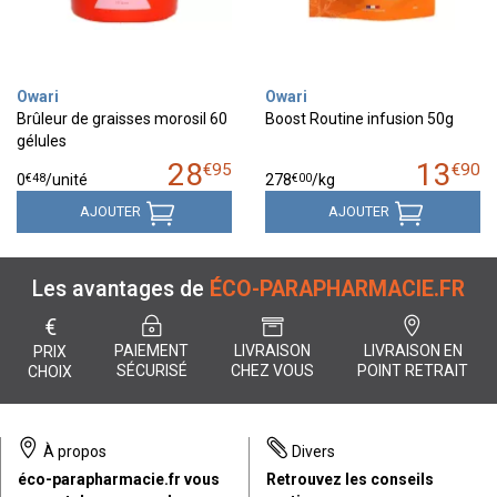
Owari
Owari
Brûleur de graisses morosil 60
Boost Routine infusion 50g
gélules
28
13
€
95
€
90
€
48
€
00
0
/unité
278
/kg
AJOUTER
AJOUTER
Les avantages de
ÉCO-PARAPHARMACIE.FR
€
PAIEMENT
LIVRAISON
LIVRAISON EN
PRIX
SÉCURISÉ
CHEZ VOUS
POINT RETRAIT
CHOIX
À propos
Divers
éco-parapharmacie.fr vous
Retrouvez les conseils