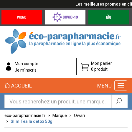
Les meilleures promos en cliqu
Promotions
Covid-
Produits
&
19
bio
Offres
Coronavirus
éco-
Mon panier
Mon compte
parapharmacie.fr
0 produit
Je m’inscris
éco-
ACCUEIL
MENU
parapharmacie.fr
éco-parapharmacie.fr
Marque
Owari
Slim Tea la detox 50g