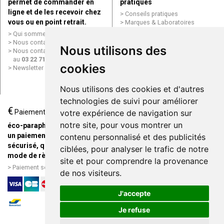
permet de commander en
pratiques
ligne et de les recevoir chez
Conseils pratiques
vous ou en point retrait.
Marques & Laboratoires
Conditions générales de vente
Qui sommes nous ?
(CGV)
Nous contacter par e-mail
Nous utilisons des
Mentions légales
Nous contacter par téléphone
Données personnelles
au
03 22 71 64 10
Cookies
cookies
Newsletter
Mes préférences Cookies
Grande Pharmacie d’Amiens en
Nous utilisons des cookies et d'autres
ligne
technologies de suivi pour améliorer
€
Livraison / Point retrait
Paiement
votre expérience de navigation sur
Commandez en ligne et
notre site, pour vous montrer un
éco-parapharmacie.fr offre
recevez votre commande
un paiement entièrement
contenu personnalisé et des publicités
rapidement chez vous ou en
sécurisé, quel que soit le
ciblées, pour analyser le trafic de notre
point retrait
mode de règlement
site et pour comprendre la provenance
Livraison chez vous ou en
Paiement sécurisé et simple
de nos visiteurs.
points relais
J'accepte
Je refuse