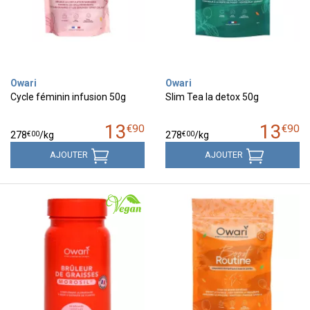
Owari
Owari
Cycle féminin infusion 50g
Slim Tea la detox 50g
13
13
€
90
€
90
€
00
€
00
278
/kg
278
/kg
AJOUTER
AJOUTER