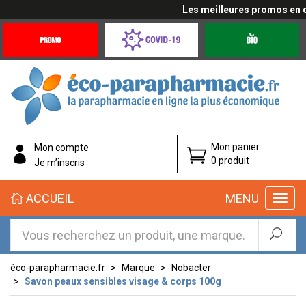
Les meilleures promos en cli
Promotions
Covid-
Produits
&
19
bio
Offres
Coronavirus
éco-
Mon panier
Mon compte
parapharmacie.fr
0 produit
Je m’inscris
éco-
ACCUEIL
MENU
parapharmacie.fr
éco-parapharmacie.fr
Marque
Nobacter
Savon peaux sensibles visage & corps 100g