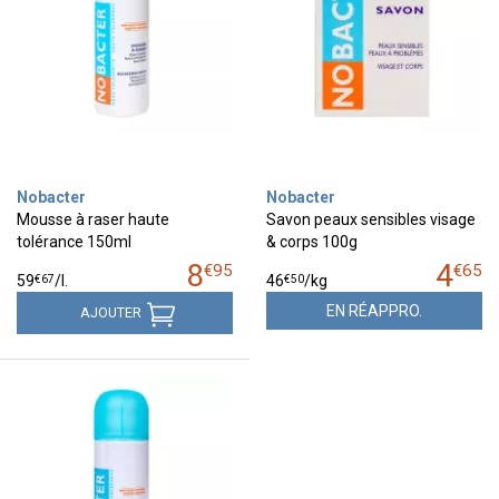
Nobacter
Nobacter
Mousse à raser haute
Savon peaux sensibles visage
tolérance 150ml
& corps 100g
8
4
€
95
€
65
€
67
€
50
59
/
l.
46
/kg
EN RÉAPPRO.
AJOUTER