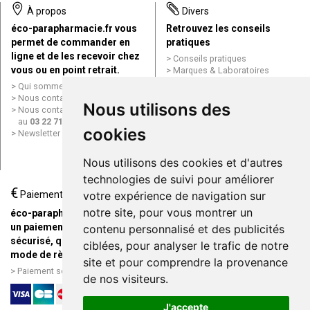
À propos
Divers
éco-parapharmacie.fr vous
Retrouvez les conseils
permet de commander en
pratiques
ligne et de les recevoir chez
Conseils pratiques
vous ou en point retrait.
Marques & Laboratoires
Conditions générales de vente
Qui sommes nous ?
(CGV)
Nous contacter par e-mail
Nous utilisons des
Mentions légales
Nous contacter par téléphone
Données personnelles
au
03 22 71 64 10
Cookies
cookies
Newsletter
Mes préférences Cookies
Grande Pharmacie d’Amiens en
Nous utilisons des cookies et d'autres
ligne
technologies de suivi pour améliorer
€
Livraison / Point retrait
Paiement
votre expérience de navigation sur
Commandez en ligne et
notre site, pour vous montrer un
éco-parapharmacie.fr offre
recevez votre commande
un paiement entièrement
contenu personnalisé et des publicités
rapidement chez vous ou en
sécurisé, quel que soit le
ciblées, pour analyser le trafic de notre
point retrait
mode de règlement
site et pour comprendre la provenance
Livraison chez vous ou en
Paiement sécurisé et simple
de nos visiteurs.
points relais
J'accepte