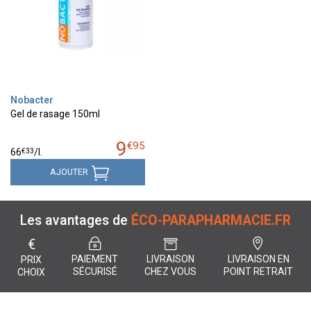
Nobacter
Gel de rasage 150ml
9
€
95
€
33
66
/
l.
AJOUTER
Les avantages de
ÉCO-PARAPHARMACIE.FR
€
PAIEMENT
LIVRAISON
LIVRAISON EN
PRIX
SÉCURISÉ
CHEZ VOUS
POINT RETRAIT
CHOIX