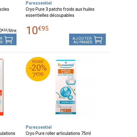
Puressentiel
scles
Cryo Pure 3 patchs froids aux huiles
essentielles découpables
10
€
95
€
63
0
/
litre
ER
AJOUTER
ER
AU PANIER
REMISE
95
€
9
-20%
96
€
7
€
96
7
Puressentiel
ulations
Cryo Pure roller articulations 75ml