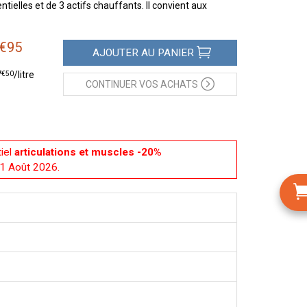
tielles et de 3 actifs chauffants. Il convient aux
€
95
AJOUTER
AU PANIER
€
50
7
/
litre
CONTINUER
VOS ACHATS
iel
articulations et muscles -20%
31 Août 2026.