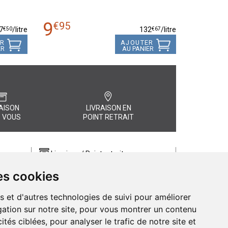
9
€
95
€
50
€
67
7
/
litre
132
/
litre
ER
AJOUTER
ER
AU PANIER
AISON
LIVRAISON EN
 VOUS
POINT RETRAIT
Livraison / Point retrait
Commandez en ligne et recevez votre
es cookies
commande rapidement chez vous ou
, quel
en point retrait
s et d'autres technologies de suivi pour améliorer
Livraison chez vous ou en points relais
ation sur notre site, pour vous montrer un contenu
ités ciblées, pour analyser le trafic de notre site et