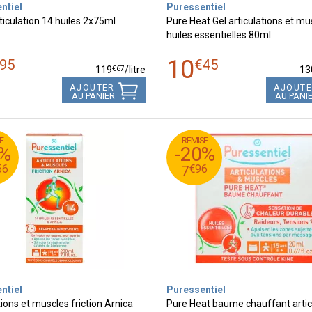
ntiel
Puressentiel
rticulation 14 huiles 2x75ml
Pure Heat Gel articulations et mu
huiles essentielles 80ml
10
95
€
45
€
67
119
/
litre
13
AJOUTER
AJOUT
AU PANIER
AU PANI
E
REMISE
95
€
6
9
0%
-20%
96
€
3
7
56
€
96
7
ntiel
Puressentiel
tions et muscles friction Arnica
Pure Heat baume chauffant artic