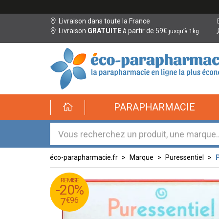
Livraison dans toute la France
Livraison
GRATUITE
à partir de 59€
jusqu’à 1kg
éco-
PARAPHARMACIE
parapharmacie.fr
éco-
parapharmacie.fr
éco-parapharmacie.fr
Marque
Puressentiel
P
REMISE
95
€
9
-20%
96
€
7
€
96
7