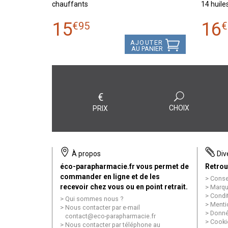
chauffants
14 huile
15
16
€
95
€
AJOUTER
AU PANIER
€
CHOIX
PRIX
À propos
Div
éco-parapharmacie.fr vous permet de
Retrou
commander en ligne et de les
Conse
recevoir chez vous ou en point retrait.
Marqu
Condi
Qui sommes nous ?
Menti
Nous contacter par e-mail
Donné
contact
@
eco-parapharmacie.fr
Cooki
Nous contacter par téléphone au