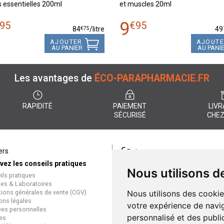
s essentielles 200ml
et muscles 20ml
9
95
€
95
€
75
84
/
litre
49
AJOUTER
AJOUT
AU PANIER
AU PANI
Les avantages de
ÉCO-PARAPHARMACIE.FR
RAPIDITÉ
PAIEMENT
LIVR
SÉCURISÉ
CHEZ
€
ers
Paiement
vez les conseils pratiques
éco-parapharmacie.fr offre un
Nous utilisons d
ils pratiques
paiement entièrement sécurisé
es & Laboratoires
que soit le mode de règlement
tions générales de vente (CGV)
Nous utilisons des cookie
Paiement sécurisé et simple
ons légales
votre expérience de navig
es personnelles
personnalisé et des public
es