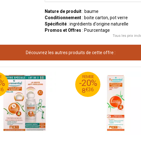
Nature de produit
: baume
Conditionnement
: boite carton, pot verre
Spécificité
: ingrédients d'origine naturelle
Promos et Offres
: Pourcentage
Tous les prix incl
Découvrez les autres produits de cette offre :
E
REMISE
45
€
7
10
0%
-20%
36
€
4
8
36
€
36
8