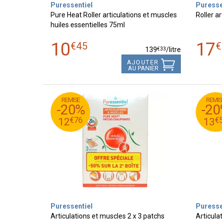
Puressentiel
Puresse
Pure Heat Roller articulations et muscles
Roller a
huiles essentielles 75ml
10
17
€
45
€
€
33
139
/
litre
AJOUTER
AU PANIER
REMISE
REMIS
95
€
95
€
15
1
-20%
-2
76
€
56
€
12
1
€
76
€
12
13
Puressentiel
Puresse
Articulations et muscles 2 x 3 patchs
Articula