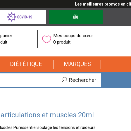
Les meilleures promos en cliquan
d-
Produits
bio
onavirus
panier
Mes coups de cœur
duit
0 produit
DIÉTÉTIQUE
MARQUES
Rechercher
articulations et muscles 20ml
scles Puressentiel soulage les tensions et raideurs