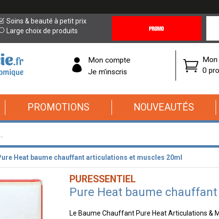
Promotions
Covi
Soins & beauté à petit prix
&
19
Large choix de produits
Offres
Cor
Mon 
Mon compte
0 pro
Je m’inscris
PROMOTIONS
NOUVEAUTÉS
ure Heat baume chauffant articulations et muscles 20ml
PURESSENTIEL
Pure Heat baume chauffant 
Le Baume Chauffant Pure Heat Articulations & Mu