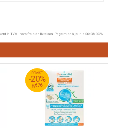
uent la TVA - hors frais de livraison.
Page mise à jour le 06/08/2026.
REMISE
95
€
10
-20%
76
€
8
€
76
8