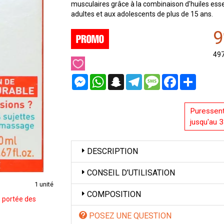
musculaires grâce à la combinaison d'huiles essen
adultes et aux adolescents de plus de 15 ans.
9
49
Messenger
WhatsApp
Snapchat
Telegram
Message
Facebook
Partager
Puressent
jusqu'au 
DESCRIPTION
CONSEIL D’UTILISATION
1 unité
COMPOSITION
e portée des
POSEZ UNE QUESTION