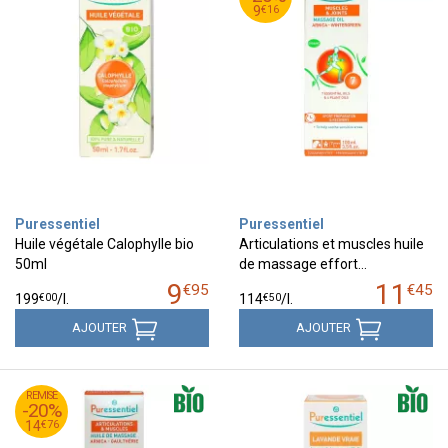
16
€
9
€
16
9
Puressentiel
Puressentiel
Huile végétale Calophylle bio
Articulations et muscles huile
50ml
de massage effort…
9
11
€
95
€
45
€
00
€
50
199
/
l.
114
/
l.
AJOUTER
AJOUTER
45
€
REMISE
18
-20%
76
€
14
€
76
14