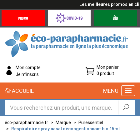
Les meilleures promos en cliqu
Promotions
Covid-
Produits
&
19
bio
Offres
Coronavirus
éco-
Mon panier
Mon compte
parapharmacie.fr
0 produit
Je m’inscris
éco-
ACCUEIL
MENU
parapharmacie.fr
éco-parapharmacie.fr
Marque
Puressentiel
Respiratoire spray nasal décongestionnant bio 15ml