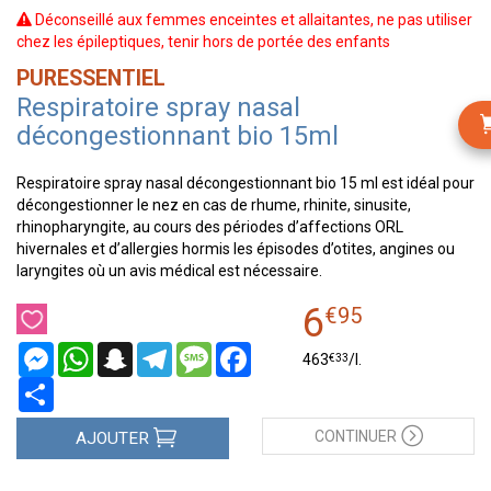
Déconseillé aux femmes enceintes et allaitantes, ne pas utiliser
chez les épileptiques, tenir hors de portée des enfants
PURESSENTIEL
Respiratoire spray nasal
décongestionnant bio 15ml
Respiratoire spray nasal décongestionnant bio 15 ml est idéal pour
décongestionner le nez en cas de rhume, rhinite, sinusite,
rhinopharyngite, au cours des périodes d’affections ORL
hivernales et d’allergies hormis les épisodes d’otites, angines ou
laryngites où un avis médical est nécessaire.
6
€
95
Messenger
WhatsApp
Snapchat
Telegram
Message
Facebook
€
33
463
/
l.
Partager
CONTINUER
AJOUTER