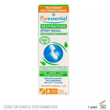
CODE CIP/EAN13:
3701056801555
1 unité
14J