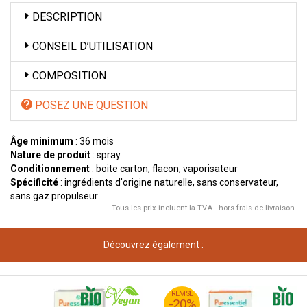
DESCRIPTION
CONSEIL D’UTILISATION
COMPOSITION
POSEZ UNE QUESTION
Âge minimum
: 36 mois
Nature de produit
: spray
Conditionnement
: boite carton, flacon, vaporisateur
Spécificité
: ingrédients d'origine naturelle, sans conservateur,
sans gaz propulseur
Tous les prix incluent la TVA - hors frais de livraison.
Découvrez également :
45
€
REMISE
11
-20%