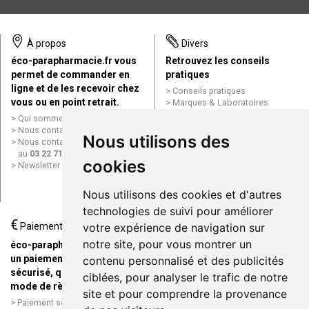
À propos
Divers
éco-parapharmacie.fr vous
Retrouvez les conseils
permet de commander en
pratiques
ligne et de les recevoir chez
Conseils pratiques
vous ou en point retrait.
Marques & Laboratoires
Conditions générales de vente
Qui sommes nous ?
(CGV)
Nous contacter par e-mail
Nous utilisons des
Mentions légales
Nous contacter par téléphone
Données personnelles
au
03 22 71 64 10
Cookies
cookies
Newsletter
Mes préférences Cookies
Grande Pharmacie d’Amiens en
Nous utilisons des cookies et d'autres
ligne
technologies de suivi pour améliorer
€
Livraison / Point retrait
Paiement
votre expérience de navigation sur
Commandez en ligne et
notre site, pour vous montrer un
éco-parapharmacie.fr offre
recevez votre commande
un paiement entièrement
contenu personnalisé et des publicités
rapidement chez vous ou en
sécurisé, quel que soit le
ciblées, pour analyser le trafic de notre
point retrait
mode de règlement
site et pour comprendre la provenance
Livraison chez vous ou en
Paiement sécurisé et simple