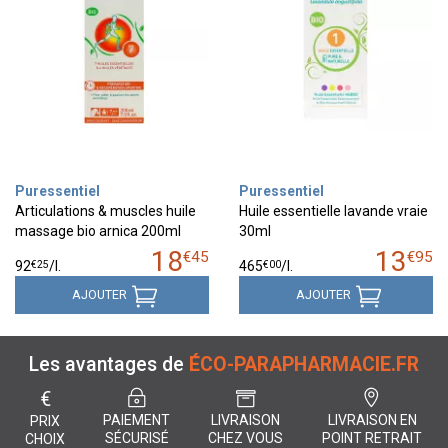
Puressentiel
Puressentiel
Articulations & muscles huile
Huile essentielle lavande vraie
massage bio arnica 200ml
30ml
18
13
€
45
€
95
€
25
€
00
92
/
l.
465
/
l.
AJOUTER
AJOUTER
Les avantages de
ÉCO-PARAPHARMACIE.FR
€
PAIEMENT
LIVRAISON
LIVRAISON EN
PRIX
SÉCURISÉ
CHEZ VOUS
POINT RETRAIT
CHOIX