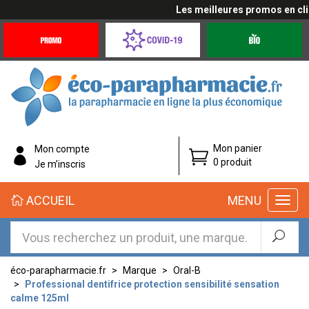
Les meilleures promos en cliqu
Promotions
Covid-
Produits
&
19
bio
Offres
Coronavirus
éco-
Mon panier
Mon compte
parapharmacie.fr
0 produit
Je m’inscris
éco-
ACCUEIL
MENU
parapharmacie.fr
éco-parapharmacie.fr
Marque
Oral-B
Professional dentifrice protection sensibilité sensation
calme 125ml