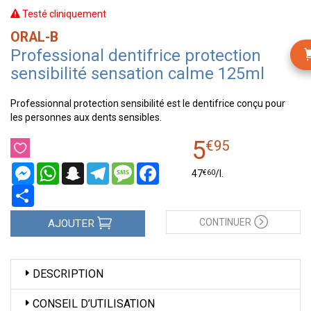
Testé cliniquement
ORAL-B
Professional dentifrice protection
sensibilité sensation calme 125ml
Professionnal protection sensibilité est le dentifrice conçu pour
les personnes aux dents sensibles.
5
€
95
Messenger
WhatsApp
Snapchat
Telegram
Message
Facebook
€
60
47
/
l.
Partager
CONTINUER
AJOUTER
DESCRIPTION
CONSEIL D’UTILISATION