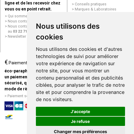
ligne et de les recevoir chez
Conseils pratiques
vous ou en point retrait.
Marques & Laboratoires
Conditions générales de vente
Qui sommes nous ?
(CGV)
Nous contacter par e-mail
Nous utilisons des
Mentions légales
Nous contacter par téléphone
Données personnelles
au
03 22 71 64 10
Cookies
cookies
Newsletter
Mes préférences Cookies
Grande Pharmacie d’Amiens en
Nous utilisons des cookies et d'autres
ligne
technologies de suivi pour améliorer
€
Livraison / Point retrait
Paiement
votre expérience de navigation sur
Commandez en ligne et
notre site, pour vous montrer un
éco-parapharmacie.fr offre
recevez votre commande
un paiement entièrement
contenu personnalisé et des publicités
rapidement chez vous ou en
sécurisé, quel que soit le
ciblées, pour analyser le trafic de notre
point retrait
mode de règlement
site et pour comprendre la provenance
Livraison chez vous ou en
Paiement sécurisé et simple
de nos visiteurs.
points relais
J'accepte
Je refuse
Changer mes préférences