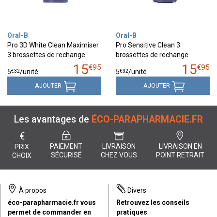
Oral-B
Oral-B
Pro 3D White Clean Maximiser
Pro Sensitive Clean 3
3 brossettes de rechange
brossettes de rechange
15
15
€
95
€
95
€
32
€
32
5
/unité
5
/unité
AJOUTER
AJOUTER
Les avantages de
ÉCO-PARAPHARMACIE.FR
€
PAIEMENT
LIVRAISON
LIVRAISON EN
PRIX
SÉCURISÉ
CHEZ VOUS
POINT RETRAIT
CHOIX
À propos
Divers
éco-parapharmacie.fr vous
Retrouvez les conseils
permet de commander en
pratiques