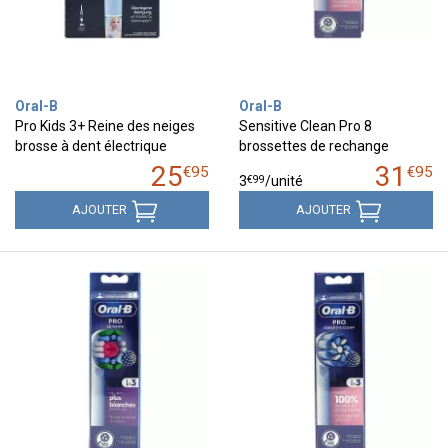
Oral-B
Oral-B
Pro Kids 3+ Reine des neiges
Sensitive Clean Pro 8
brosse à dent électrique
brossettes de rechange
25
31
€
95
€
95
€
99
3
/unité
AJOUTER
AJOUTER