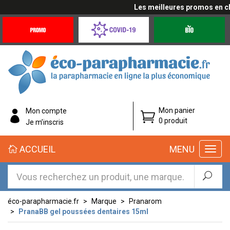
Les meilleures promos en cliq
Promotions
Covid-
Produits
&
19
bio
Offres
Coronavirus
éco-
Mon panier
Mon compte
parapharmacie.fr
0 produit
Je m’inscris
éco-
ACCUEIL
MENU
parapharmacie.fr
éco-parapharmacie.fr
Marque
Pranarom
PranaBB gel poussées dentaires 15ml