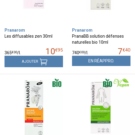
Pranarom
Pranarom
Les diffusables zen 30ml
PranaBB solution défenses
naturelles bio 10ml
10
7
€
95
€
40
€
00
€
00
365
/
l.
740
/
l.
EN RÉAPPRO.
AJOUTER