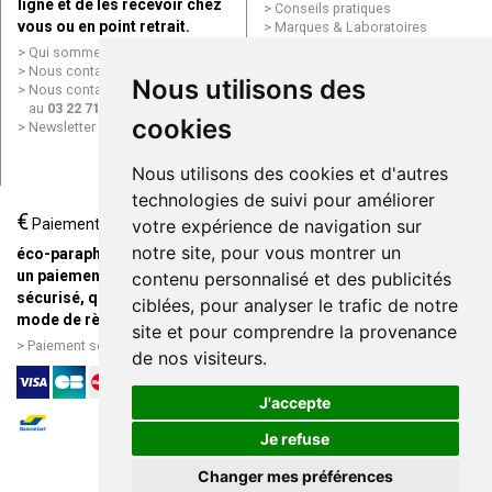
ligne et de les recevoir chez
Conseils pratiques
vous ou en point retrait.
Marques & Laboratoires
Conditions générales de vente
Qui sommes nous ?
(CGV)
Nous contacter par e-mail
Nous utilisons des
Mentions légales
Nous contacter par téléphone
Données personnelles
au
03 22 71 64 10
Cookies
cookies
Newsletter
Mes préférences Cookies
Grande Pharmacie d’Amiens en
Nous utilisons des cookies et d'autres
ligne
technologies de suivi pour améliorer
€
Livraison / Point retrait
Paiement
votre expérience de navigation sur
Commandez en ligne et
notre site, pour vous montrer un
éco-parapharmacie.fr offre
recevez votre commande
un paiement entièrement
contenu personnalisé et des publicités
rapidement chez vous ou en
sécurisé, quel que soit le
ciblées, pour analyser le trafic de notre
point retrait
mode de règlement
site et pour comprendre la provenance
Livraison chez vous ou en
Paiement sécurisé et simple
de nos visiteurs.
points relais
J'accepte
Je refuse
Changer mes préférences