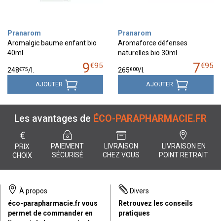
Pranarom
Pranarom
Aromalgic baume enfant bio
Aromaforce défenses
40ml
naturelles bio 30ml
9
7
€
95
€
95
€
75
€
00
248
/
l.
265
/
l.
AJOUTER
AJOUTER
Les avantages de
ÉCO-PARAPHARMACIE.FR
€
PAIEMENT
LIVRAISON
LIVRAISON EN
PRIX
SÉCURISÉ
CHEZ VOUS
POINT RETRAIT
CHOIX
À propos
Divers
éco-parapharmacie.fr vous
Retrouvez les conseils
permet de commander en
pratiques