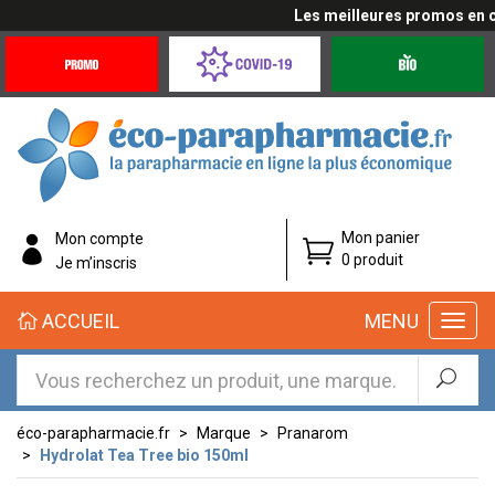
Les meilleures promos en cli
Promotions
Covid-
Produits
&
19
bio
Offres
Coronavirus
éco-
Mon panier
Mon compte
parapharmacie.fr
0 produit
Je m’inscris
éco-
ACCUEIL
MENU
parapharmacie.fr
éco-parapharmacie.fr
Marque
Pranarom
Hydrolat Tea Tree bio 150ml