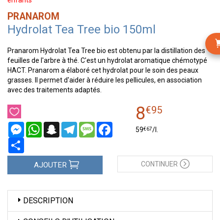
enfants
PRANAROM
Hydrolat Tea Tree bio 150ml
Pranarom Hydrolat Tea Tree bio est obtenu par la distillation des
feuilles de l'arbre à thé. C'est un hydrolat aromatique chémotypé
HACT. Pranarom a élaboré cet hydrolat pour le soin des peaux
grasses. Il permet d'aider à réduire les pellicules, en association
avec des traitements adaptés.
8
€
95
Messenger
WhatsApp
Snapchat
Telegram
Message
Facebook
€
67
59
/
l.
Partager
CONTINUER
AJOUTER
DESCRIPTION