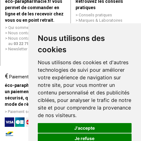
éco-parapharmacie.fr vous
Retrouvez les conseils
permet de commander en
pratiques
ligne et de les recevoir chez
Conseils pratiques
vous ou en point retrait.
Marques & Laboratoires
Conditions générales de vente
Qui sommes nous ?
(CGV)
Nous contacter par e-mail
Nous utilisons des
Mentions légales
Nous contacter par téléphone
Données personnelles
au
03 22 71 64 10
Cookies
cookies
Newsletter
Mes préférences Cookies
Grande Pharmacie d’Amiens en
Nous utilisons des cookies et d'autres
ligne
technologies de suivi pour améliorer
€
Livraison / Point retrait
Paiement
votre expérience de navigation sur
Commandez en ligne et
notre site, pour vous montrer un
éco-parapharmacie.fr offre
recevez votre commande
un paiement entièrement
contenu personnalisé et des publicités
rapidement chez vous ou en
sécurisé, quel que soit le
ciblées, pour analyser le trafic de notre
point retrait
mode de règlement
site et pour comprendre la provenance
Livraison chez vous ou en
Paiement sécurisé et simple
de nos visiteurs.
points relais
J'accepte
Je refuse