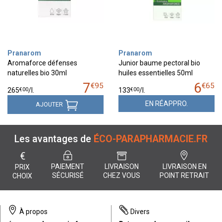
Pranarom
Pranarom
Aromaforce défenses
Junior baume pectoral bio
naturelles bio 30ml
huiles essentielles 50ml
7
6
€
95
€
65
€
00
€
00
265
/
l.
133
/
l.
EN RÉAPPRO.
AJOUTER
Les avantages de
ÉCO-PARAPHARMACIE.FR
€
PAIEMENT
LIVRAISON
LIVRAISON EN
PRIX
SÉCURISÉ
CHEZ VOUS
POINT RETRAIT
CHOIX
À propos
Divers