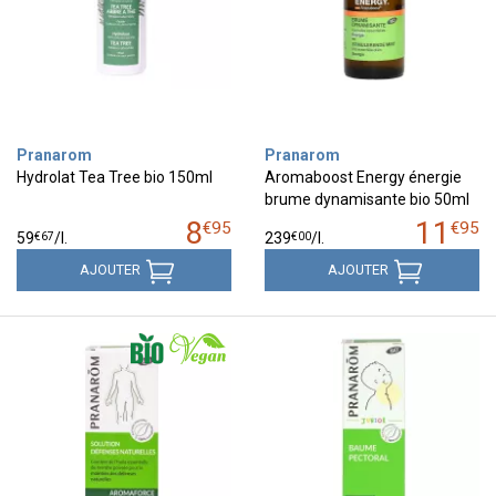
Pranarom
Pranarom
Hydrolat Tea Tree bio 150ml
Aromaboost Energy énergie
brume dynamisante bio 50ml
8
11
€
95
€
95
€
67
€
00
59
/
l.
239
/
l.
AJOUTER
AJOUTER