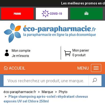
Les meilleures promos en cliq
Promotions
Covid-
Produits
&
19
bio
Offres
Coronavirus
éco-
Mon panier
Mon compte
parapharmacie.fr
0 produit
Je m’inscris
éco-
ACCUEIL
MENU
parapharmacie.fr
éco-parapharmacie.fr
Marque
Phyto
Plage shampoing après-soleil réhydratant cheveux
exposés UV sel Chlore 250ml