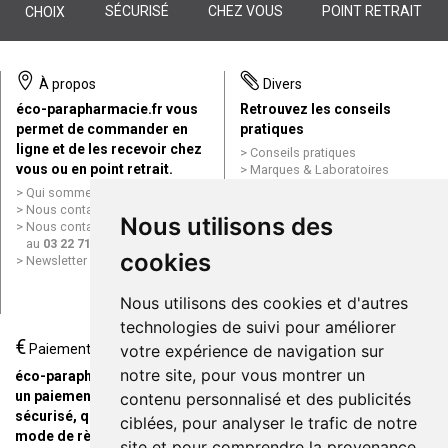
SÉCURISÉ
CHEZ VOUS
POINT RETRAIT
CHOIX
À propos
Divers
éco-parapharmacie.fr vous
Retrouvez les conseils
permet de commander en
pratiques
ligne et de les recevoir chez
Conseils pratiques
vous ou en point retrait.
Marques & Laboratoires
Conditions générales de vente
Qui sommes nous ?
(CGV)
Nous contacter par e-mail
Nous utilisons des
Mentions légales
Nous contacter par téléphone
Données personnelles
au
03 22 71 64 10
Cookies
cookies
Newsletter
Mes préférences Cookies
Grande Pharmacie d’Amiens en
Nous utilisons des cookies et d'autres
ligne
technologies de suivi pour améliorer
€
Livraison / Point retrait
Paiement
votre expérience de navigation sur
Commandez en ligne et
notre site, pour vous montrer un
éco-parapharmacie.fr offre
recevez votre commande
un paiement entièrement
contenu personnalisé et des publicités
rapidement chez vous ou en
sécurisé, quel que soit le
ciblées, pour analyser le trafic de notre
point retrait
mode de règlement
site et pour comprendre la provenance