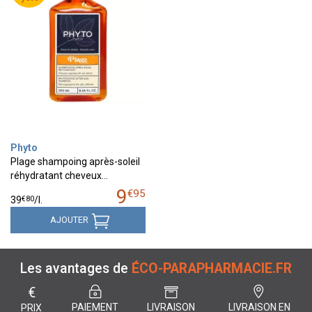
Phyto
Plage shampoing après-soleil
réhydratant cheveux…
9
€
95
€
80
39
/
l.
AJOUTER
Les avantages de
ÉCO-PARAPHARMACIE.FR
€
PAIEMENT
LIVRAISON
LIVRAISON EN
PRIX