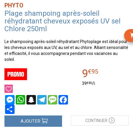
PHYTO
Plage shampoing après-soleil
réhydratant cheveux exposés UV sel
Chlore 250ml
Le shampooing après-soleil réhydratant Phytoplage est idéal pour
les cheveux exposés aux UV, au sel et au chlore. Alliant sensorialité
et efficacité, il vous accompagnera pendant vos vacances au
soleil.
9
€
95
€
80
39
/
l.
Messenger
WhatsApp
Snapchat
Telegram
Message
Facebook
Partager
CONTINUER
AJOUTER