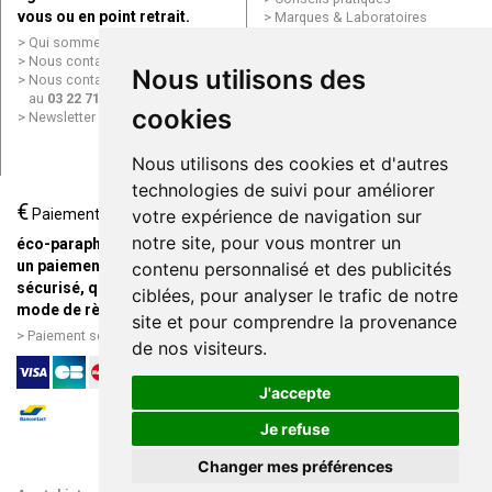
vous ou en point retrait.
Marques & Laboratoires
Conditions générales de vente
Qui sommes nous ?
(CGV)
Nous contacter par e-mail
Nous utilisons des
Mentions légales
Nous contacter par téléphone
Données personnelles
au
03 22 71 64 10
Cookies
cookies
Newsletter
Mes préférences Cookies
Grande Pharmacie d’Amiens en
Nous utilisons des cookies et d'autres
ligne
technologies de suivi pour améliorer
€
Livraison / Point retrait
Paiement
votre expérience de navigation sur
Commandez en ligne et
notre site, pour vous montrer un
éco-parapharmacie.fr offre
recevez votre commande
un paiement entièrement
contenu personnalisé et des publicités
rapidement chez vous ou en
sécurisé, quel que soit le
ciblées, pour analyser le trafic de notre
point retrait
mode de règlement
site et pour comprendre la provenance
Livraison chez vous ou en
Paiement sécurisé et simple
de nos visiteurs.
points relais
J'accepte
Je refuse
Changer mes préférences