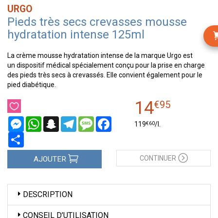
URGO
Pieds très secs crevasses mousse
hydratation intense 125ml
La crème mousse hydratation intense de la marque Urgo est
un dispositif médical spécialement conçu pour la prise en charge
des pieds très secs à crevassés. Elle convient également pour le
pied diabétique.
14
€
95
Messenger
WhatsApp
Snapchat
Telegram
Message
Facebook
€
60
119
/
l.
Partager
CONTINUER
AJOUTER
DESCRIPTION
CONSEIL D’UTILISATION