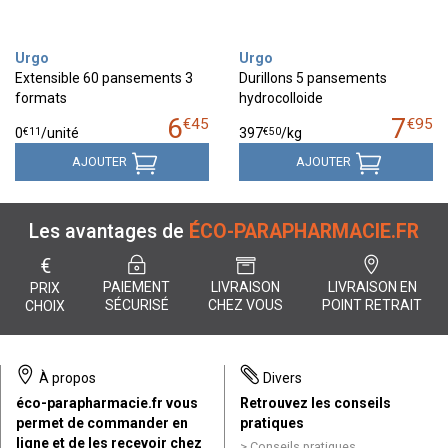
Urgo
Urgo
Extensible 60 pansements 3
Durillons 5 pansements
formats
hydrocolloide
6
7
€
45
€
95
€
11
€
50
0
/unité
397
/kg
AJOUTER
AJOUTER
Les avantages de
ÉCO-PARAPHARMACIE.FR
€
PAIEMENT
LIVRAISON
LIVRAISON EN
PRIX
SÉCURISÉ
CHEZ VOUS
POINT RETRAIT
CHOIX
À propos
Divers
éco-parapharmacie.fr vous
Retrouvez les conseils
permet de commander en
pratiques
ligne et de les recevoir chez
Conseils pratiques