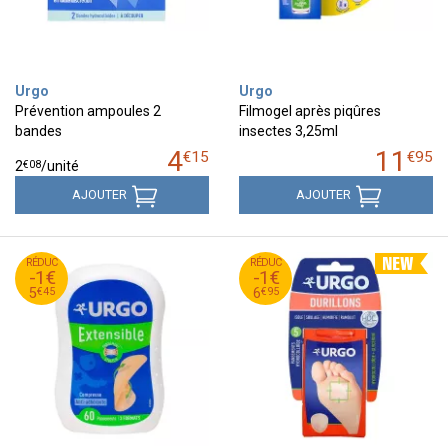
Urgo
Urgo
Prévention ampoules 2
Filmogel après piqûres
bandes
insectes 3,25ml
4
11
€
15
€
95
€
08
2
/unité
AJOUTER
AJOUTER
45
€
95
€
RÉDUC
6
RÉDUC
7
-1€
-1€
45
€
95
€
5
6
€
45
€
95
5
6