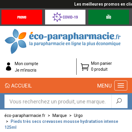
Les meilleures promos en cliqua
Promotions
Covid-
Produits
&
19
bio
Offres
Coronavirus
éco-
Mon panier
Mon compte
parapharmacie.fr
0 produit
Je m’inscris
éco-
ACCUEIL
MENU
parapharmacie.fr
éco-parapharmacie.fr
Marque
Urgo
Pieds très secs crevasses mousse hydratation intense
125ml