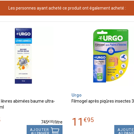
Les personnes ayant acheté ce produit ont également acheté :
Urgo
 lèvres abimées baume ultra-
Filmogel après piqûres insectes 
ml
11
5
€
95
€
00
745
/
litre
AJOUTER
AJOUT
AU PANIER
AU PANI