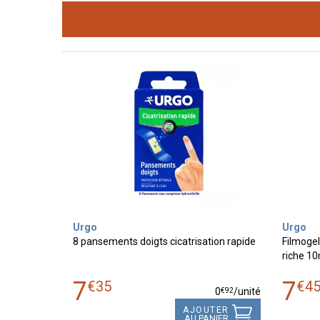
Urgo
Urgo
8 pansements doigts cicatrisation rapide
Filmogel
riche 10
7
7
€
35
€
4
€
92
0
/unité
AJOUTER
AU PANIER