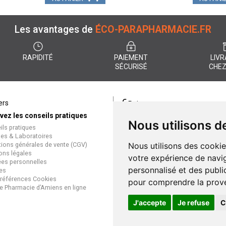
Les avantages de
ÉCO-PARAPHARMACIE.FR
RAPIDITÉ
PAIEMENT
LIVR
SÉCURISÉ
CHEZ
€
ers
Paiement
vez les conseils pratiques
éco-parapharmacie.fr offre un
Nous utilisons d
ils pratiques
paiement entièrement sécurisé
es & Laboratoires
que soit le mode de règlement
tions générales de vente (CGV)
Nous utilisons des cookie
Paiement sécurisé et simple
ons légales
votre expérience de navig
es personnelles
personnalisé et des public
es
références Cookies
pour comprendre la prove
e Pharmacie d’Amiens en ligne
J'accepte
Je refuse
C
Gran