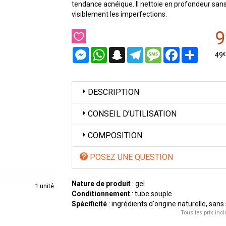
tendance acnéique. Il nettoie en profondeur sans
visiblement les imperfections.
9
Messenger
WhatsApp
Snapchat
Telegram
Message
Facebook
Partager
€
49
DESCRIPTION
CONSEIL D’UTILISATION
COMPOSITION
POSEZ UNE QUESTION
Nature de produit
: gel
1 unité
Conditionnement
: tube souple
Spécificité
: ingrédients d'origine naturelle, san
Tous les prix incl