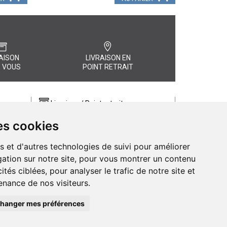
AISON
LIVRAISON EN
 VOUS
POINT RETRAIT
Livraison / Point retrait
Commandez en ligne et recevez votre
es cookies
commande rapidement chez vous ou
, quel
en point retrait
s et d'autres technologies de suivi pour améliorer
Livraison chez vous ou en points relais
ation sur notre site, pour vous montrer un contenu
ités ciblées, pour analyser le trafic de notre site et
nance de nos visiteurs.
hanger mes préférences
de Pharmacie d’Amiens - 11 rue Jean Catelas - 80000 Amiens