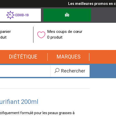
Les meilleures promos en cliqu
d-
Produits
bio
onavirus
panier
Mes coups de cœur
duit
0 produit
DIÉTÉTIQUE
MARQUES
Rechercher
urifiant 200ml
pécifiquement formulé pour les peaux grasses à