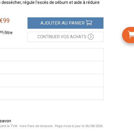
 dessécher, régule l'excès de sébum et aide à réduire
€
99
AJOUTER
AU PANIER
95
/
litre
CONTINUER
VOS ACHATS
s savon
uent la TVA - hors frais de livraison.
Page mise à jour le 06/08/2026.