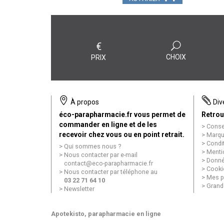
€
CHOIX
PRIX
À propos
Div
éco-parapharmacie.fr vous permet de
Retrou
commander en ligne et de les
Conse
recevoir chez vous ou en point retrait.
Marqu
Condi
Qui sommes nous ?
Menti
Nous contacter par e-mail
Donné
contact
@
eco-parapharmacie.fr
Cooki
Nous contacter par téléphone au
Mes p
03 22 71 64 10
Grand
Newsletter
Apotekisto
, parapharmacie en ligne