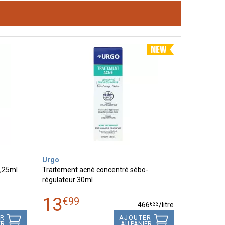
Urgo
3,25ml
Traitement acné concentré sébo-
régulateur 30ml
13
€
99
€
33
466
/
litre
ER
AJOUTER
ER
AU PANIER