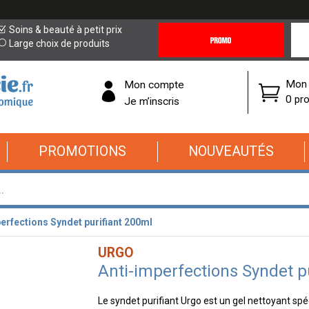
Promotions
Covi
Soins & beauté à petit prix
&
19
Large choix de produits
Offres
Cor
Mon 
Mon compte
0 pro
Je m’inscris
PROMOTIONS
NOUVEAUTÉS
erfections Syndet purifiant 200ml
URGO
Anti-imperfections Syndet p
Le syndet purifiant Urgo est un gel nettoyant s