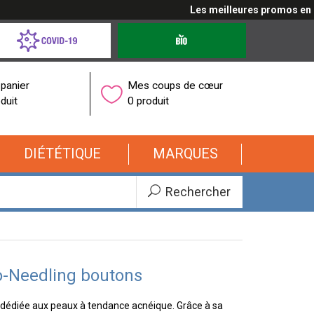
Les meilleures promos en cli
d-
Produits
bio
onavirus
panier
Mes coups de cœur
duit
0 produit
DIÉTÉTIQUE
MARQUES
Rechercher
o-Needling boutons
e dédiée aux peaux à tendance acnéique. Grâce à sa