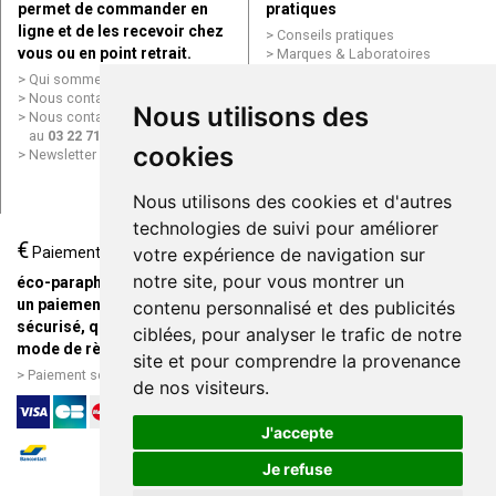
permet de commander en
pratiques
ligne et de les recevoir chez
Conseils pratiques
vous ou en point retrait.
Marques & Laboratoires
Conditions générales de vente
Qui sommes nous ?
(CGV)
Nous contacter par e-mail
Nous utilisons des
Mentions légales
Nous contacter par téléphone
Données personnelles
au
03 22 71 64 10
Cookies
cookies
Newsletter
Mes préférences Cookies
Grande Pharmacie d’Amiens en
Nous utilisons des cookies et d'autres
ligne
technologies de suivi pour améliorer
€
Livraison / Point retrait
Paiement
votre expérience de navigation sur
Commandez en ligne et
notre site, pour vous montrer un
éco-parapharmacie.fr offre
recevez votre commande
un paiement entièrement
contenu personnalisé et des publicités
rapidement chez vous ou en
sécurisé, quel que soit le
ciblées, pour analyser le trafic de notre
point retrait
mode de règlement
site et pour comprendre la provenance
Livraison chez vous ou en
Paiement sécurisé et simple
de nos visiteurs.
points relais
J'accepte
Je refuse