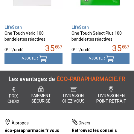
LifeScan
LifeScan
One Touch Verio 100
One Touch Select Plus 100
bandelettes réactives
bandelettes réactives
35
35
€
87
€
87
€
36
€
36
0
/unité
0
/unité
AJOUTER
AJOUTER
Les avantages de
ÉCO-PARAPHARMACIE.FR
€
PAIEMENT
LIVRAISON
LIVRAISON EN
PRIX
SÉCURISÉ
CHEZ VOUS
POINT RETRAIT
CHOIX
À propos
Divers
éco-parapharmacie.fr vous
Retrouvez les conseils