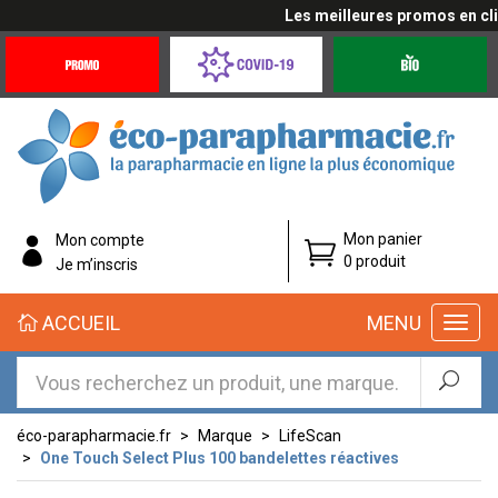
Les meilleures promos en cliqu
Promotions
Covid-
Produits
&
19
bio
Offres
Coronavirus
éco-
Mon panier
Mon compte
parapharmacie.fr
0 produit
Je m’inscris
éco-
ACCUEIL
MENU
parapharmacie.fr
éco-parapharmacie.fr
Marque
LifeScan
One Touch Select Plus 100 bandelettes réactives