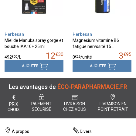
Herbesan
Herbesan
Miel de Manuka spray gorge et
Magnésium vitamine B6
bouche IAA10+ 25ml
fatigue nervosité 15…
12
3
€
30
€
95
€
00
€
26
492
/
l.
0
/unité
AJOUTER
AJOUTER
Les avantages de
ÉCO-PARAPHARMACIE.FR
€
PAIEMENT
LIVRAISON
LIVRAISON EN
PRIX
SÉCURISÉ
CHEZ VOUS
POINT RETRAIT
CHOIX
À propos
Divers