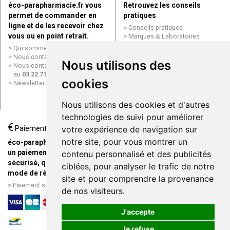
éco-parapharmacie.fr vous
Retrouvez les conseils
permet de commander en
pratiques
ligne et de les recevoir chez
Conseils pratiques
vous ou en point retrait.
Marques & Laboratoires
Conditions générales de vente
Qui sommes nous ?
(CGV)
Nous contacter par e-mail
Nous utilisons des
Mentions légales
Nous contacter par téléphone
Données personnelles
au
03 22 71 64 10
Cookies
cookies
Newsletter
Mes préférences Cookies
Grande Pharmacie d’Amiens en
Nous utilisons des cookies et d'autres
ligne
technologies de suivi pour améliorer
€
Livraison / Point retrait
Paiement
votre expérience de navigation sur
Commandez en ligne et
notre site, pour vous montrer un
éco-parapharmacie.fr offre
recevez votre commande
un paiement entièrement
contenu personnalisé et des publicités
rapidement chez vous ou en
sécurisé, quel que soit le
ciblées, pour analyser le trafic de notre
point retrait
mode de règlement
site et pour comprendre la provenance
Livraison chez vous ou en
Paiement sécurisé et simple
de nos visiteurs.
points relais
J'accepte
Je refuse