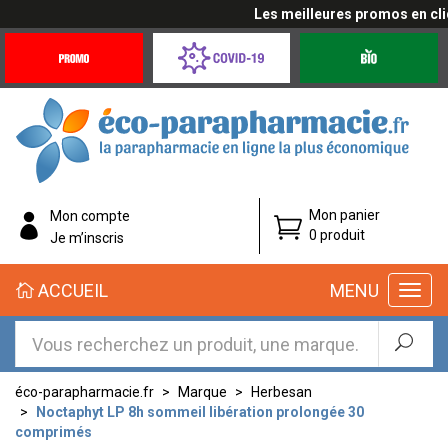
Les meilleures promos en cliqu
Promotions
Covid-
Produits
&
19
bio
Offres
Coronavirus
éco-
Mon panier
Mon compte
parapharmacie.fr
0 produit
Je m’inscris
éco-
ACCUEIL
MENU
parapharmacie.fr
éco-parapharmacie.fr
Marque
Herbesan
Noctaphyt LP 8h sommeil libération prolongée 30
comprimés