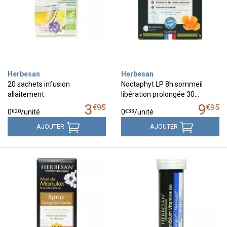
Herbesan
Herbesan
20 sachets infusion
Noctaphyt LP 8h sommeil
allaitement
libération prolongée 30…
3
9
€
95
€
95
€
20
€
33
0
/unité
0
/unité
AJOUTER
AJOUTER