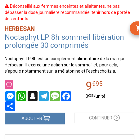
Déconseillé aux femmes enceintes et allaitantes, ne pas
dépasser la dose journalière recommandée, tenir hors de portée
des enfants
HERBESAN
Noctaphyt LP 8h sommeil libération
prolongée 30 comprimés
Noctaphyt LP 8h est un complément alimentaire de la marque
Herbesan. Il exerce une action sur le sommeil et, pour cela,
s'appuie notamment sur la mélatonine et l'eschscholtzia.
9
€
95
Messenger
WhatsApp
Snapchat
Telegram
Message
Facebook
€
33
0
/unité
Partager
CONTINUER
AJOUTER