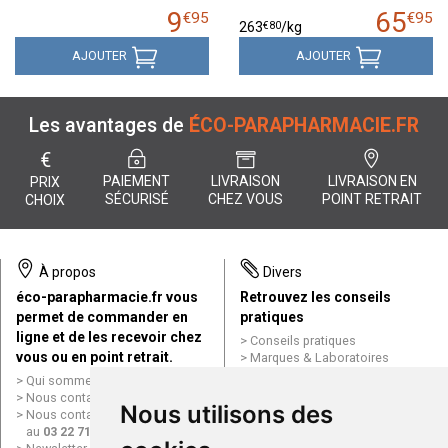
9
65
€
95
€
95
€
80
263
/kg
AJOUTER
AJOUTER
Les avantages de
ÉCO-PARAPHARMACIE.FR
€
PAIEMENT
LIVRAISON
LIVRAISON EN
PRIX
SÉCURISÉ
CHEZ VOUS
POINT RETRAIT
CHOIX
À propos
Divers
éco-parapharmacie.fr vous
Retrouvez les conseils
permet de commander en
pratiques
ligne et de les recevoir chez
Conseils pratiques
vous ou en point retrait.
Marques & Laboratoires
Conditions générales de vente
Qui sommes nous ?
(CGV)
Nous contacter par e-mail
Nous utilisons des
Mentions légales
Nous contacter par téléphone
Données personnelles
au
03 22 71 64 10
Cookies