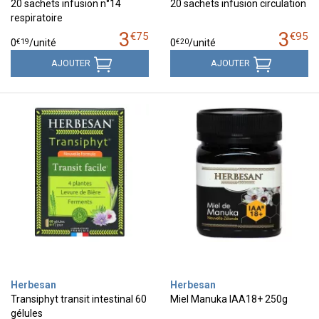
20 sachets infusion n°14
20 sachets infusion circulation
respiratoire
3
3
€
75
€
95
€
19
€
20
0
/unité
0
/unité
AJOUTER
AJOUTER
Herbesan
Herbesan
Transiphyt transit intestinal 60
Miel Manuka IAA18+ 250g
gélules