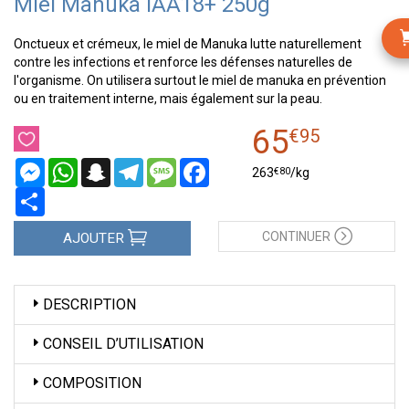
Miel Manuka IAA18+ 250g
Onctueux et crémeux, le miel de Manuka lutte naturellement
contre les infections et renforce les défenses naturelles de
l'organisme. On utilisera surtout le miel de manuka en prévention
ou en traitement interne, mais également sur la peau.
65
€
95
Messenger
WhatsApp
Snapchat
Telegram
Message
Facebook
€
80
263
/kg
Partager
CONTINUER
AJOUTER
DESCRIPTION
CONSEIL D’UTILISATION
COMPOSITION