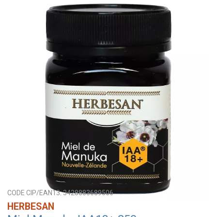
CODE CIP/EAN13:
3428883689506
HERBESAN