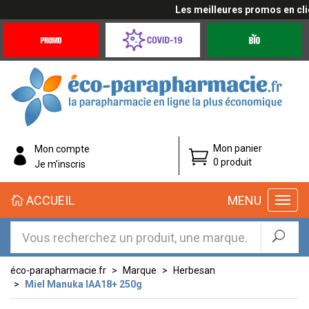
Les meilleures promos en cliqu
Promotions
Covid-
Produits
&
19
bio
Offres
Coronavirus
éco-
Mon panier
Mon compte
parapharmacie.fr
0 produit
Je m’inscris
éco-
ACCUEIL
MENU
parapharmacie.fr
éco-parapharmacie.fr
Marque
Herbesan
Miel Manuka IAA18+ 250g