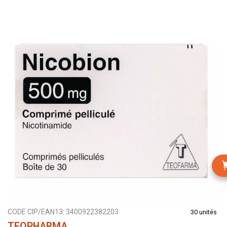
CODE CIP/EAN13:
3400922382203
30 unités
TEOPHARMA