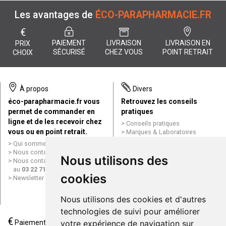
Les avantages de
ÉCO-PARAPHARMACIE.FR
€
PAIEMENT
LIVRAISON
LIVRAISON EN
PRIX
SÉCURISÉ
CHEZ VOUS
POINT RETRAIT
CHOIX
À propos
Divers
éco-parapharmacie.fr vous
Retrouvez les conseils
permet de commander en
pratiques
ligne et de les recevoir chez
Conseils pratiques
vous ou en point retrait.
Marques & Laboratoires
Conditions générales de vente
Qui sommes nous ?
(CGV)
Nous contacter par e-mail
Nous utilisons des
Mentions légales
Nous contacter par téléphone
Données personnelles
au
03 22 71 64 10
Cookies
cookies
Newsletter
Mes préférences Cookies
Grande Pharmacie d’Amiens en
Nous utilisons des cookies et d'autres
ligne
technologies de suivi pour améliorer
€
Livraison / Point retrait
Paiement
votre expérience de navigation sur