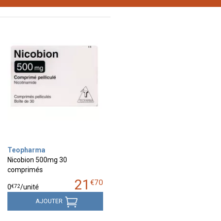
Teopharma
Nicobion 500mg 30
comprimés
21
€
70
€
72
0
/unité
AJOUTER