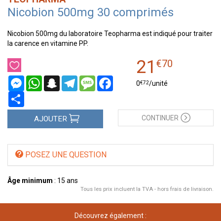
Nicobion 500mg 30 comprimés
Nicobion 500mg du laboratoire Teopharma est indiqué pour traiter
la carence en vitamine PP.
21
€
70
Messenger
WhatsApp
Snapchat
Telegram
Message
Facebook
€
72
0
/unité
Partager
CONTINUER
AJOUTER
POSEZ UNE QUESTION
Âge minimum
: 15 ans
Tous les prix incluent la TVA - hors frais de livraison.
Découvrez également :