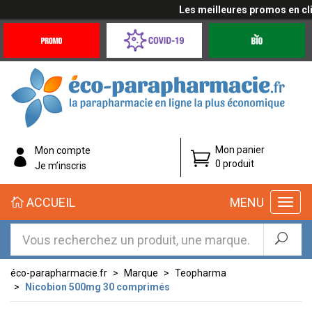
Les meilleures promos en cliq
Promotions
Covid-
Produits
&
19
bio
Offres
Coronavirus
éco-
Mon panier
Mon compte
parapharmacie.fr
0 produit
Je m’inscris
éco-
ACCUEIL
MENU
parapharmacie.fr
éco-parapharmacie.fr
Marque
Teopharma
Nicobion 500mg 30 comprimés