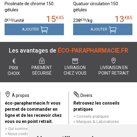
Picolinate de chrome 150
Quatuor circulation 150
gélules
gélules
15
13
€
45
€
85
€
10
€
79
0
/unité
238
/kg
AJOUTER
AJOUTER
Les avantages de
ÉCO-PARAPHARMACIE.FR
€
PAIEMENT
LIVRAISON
LIVRAISON EN
PRIX
SÉCURISÉ
CHEZ VOUS
POINT RETRAIT
CHOIX
À propos
Divers
éco-parapharmacie.fr vous
Retrouvez les conseils
permet de commander en
pratiques
ligne et de les recevoir chez
Conseils pratiques
vous ou en point retrait.
Marques & Laboratoires
Conditions générales de vente
Qui sommes nous ?
(CGV)
Nous contacter par e-mail