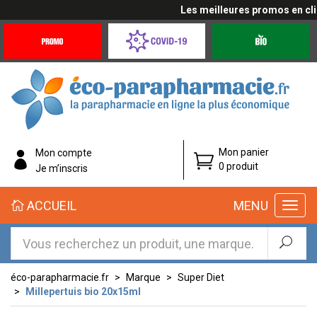
Les meilleures promos en cliqu
Promotions
Covid-
Produits
&
19
bio
Offres
Coronavirus
éco-
Mon panier
Mon compte
parapharmacie.fr
0 produit
Je m’inscris
éco-
ACCUEIL
MENU
parapharmacie.fr
éco-parapharmacie.fr
Marque
Super Diet
Millepertuis bio 20x15ml