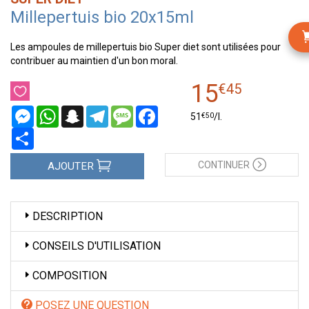
Millepertuis bio 20x15ml
Les ampoules de millepertuis bio Super diet sont utilisées pour
contribuer au maintien d'un bon moral.
15
€
45
Messenger
WhatsApp
Snapchat
Telegram
Message
Facebook
€
50
51
/
l.
Partager
CONTINUER
AJOUTER
DESCRIPTION
CONSEILS D'UTILISATION
COMPOSITION
POSEZ UNE QUESTION