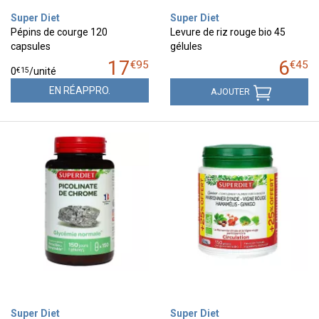
Super Diet
Super Diet
Pépins de courge 120
Levure de riz rouge bio 45
capsules
gélules
17
6
€
95
€
45
€
15
0
/unité
EN RÉAPPRO.
AJOUTER
Super Diet
Super Diet