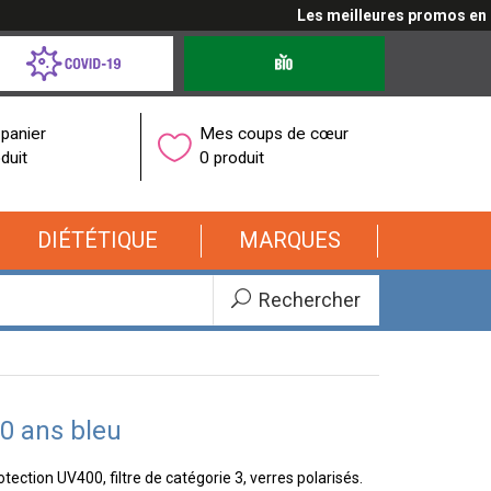
Les meilleures promos en cliq
d-
Produits
bio
onavirus
panier
Mes coups de cœur
duit
0 produit
DIÉTÉTIQUE
MARQUES
Rechercher
10 ans bleu
tection UV400, filtre de catégorie 3, verres polarisés.