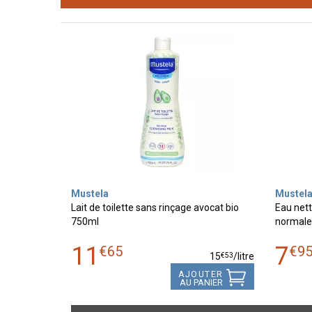
Mustela
Mustel
Lait de toilette sans rinçage avocat bio
Eau net
750ml
normale
11
7
€
65
€
9
€
53
15
/
litre
AJOUTER
AU PANIER