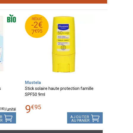
RÉDUC
95
€
9
-2€
95
€
7
€
95
7
Mustela
s
Stick solaire haute protection famille
SPF50 9ml
9
€
95
€
83
/unité
ER
AJOUTER
ER
AU PANIER