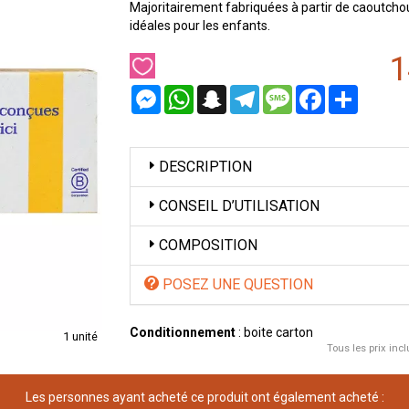
Majoritairement fabriquées à partir de caoutchouc 
idéales pour les enfants.
1
Messenger
WhatsApp
Snapchat
Telegram
Message
Facebook
Partager
DESCRIPTION
CONSEIL D’UTILISATION
COMPOSITION
POSEZ UNE QUESTION
Conditionnement
: boite carton
1 unité
Tous les prix incl
Les personnes ayant acheté ce produit ont également acheté :