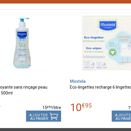
a
Mustela
toyante sans rinçage peau
Eco-lingettes recharge 6 lingette
 500ml
10
5
€
95
€
90
15
/
litre
1
AJOUTER
AJOUT
AU PANIER
AU PANI