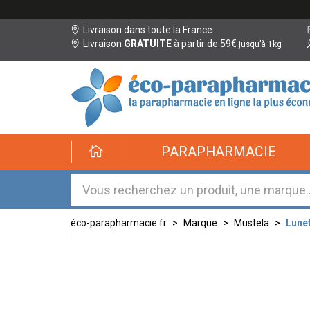
Livraison dans toute la France
Livraison
GRATUITE
à partir de 59€
jusqu’à 1kg
éco-
PARAPHARMACIE
parapharmacie.fr
éco-
parapharmacie.fr
éco-parapharmacie.fr
Marque
Mustela
Lunet