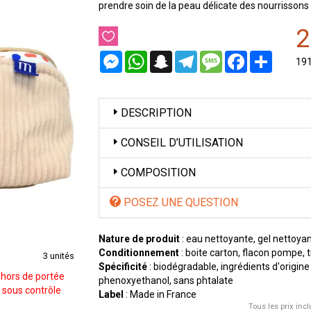
prendre soin de la peau délicate des nourrissons
2
Messenger
WhatsApp
Snapchat
Telegram
Message
Facebook
Partager
19
DESCRIPTION
CONSEIL D’UTILISATION
COMPOSITION
POSEZ UNE QUESTION
Nature de produit
: eau nettoyante, gel nettoyant
Conditionnement
: boite carton, flacon pompe, 
3 unités
Spécificité
: biodégradable, ingrédients d'origin
r hors de portée
phenoxyethanol, sans phtalate
 sous contrôle
Label
: Made in France
Tous les prix incl