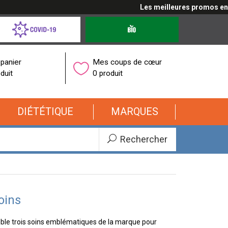
Les meilleures promos en cli
d-
Produits
bio
onavirus
panier
Mes coups de cœur
duit
0 produit
DIÉTÉTIQUE
MARQUES
Rechercher
oins
mble trois soins emblématiques de la marque pour