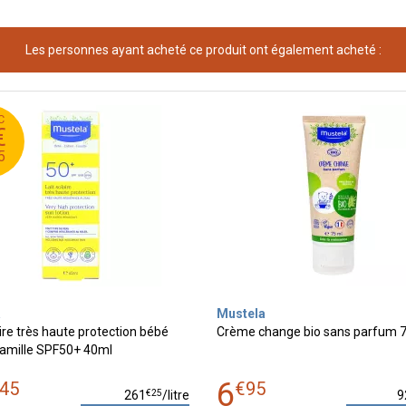
Les personnes ayant acheté ce produit ont également acheté :
C
0
€
8
5
a
Mustela
aire très haute protection bébé
Crème change bio sans parfum 
famille SPF50+ 40ml
6
45
€
95
€
25
261
/
litre
9