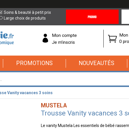
Promotions
Covi
Soins & beauté à petit prix
&
19
Large choix de produits
Offres
Cor
Mon 
Mon compte
0 pro
Je m’inscris
PROMOTIONS
NOUVEAUTÉS
sse Vanity vacances 3 soins
MUSTELA
Trousse Vanity vacances 3 s
Le vanity Mustela Les essentiels de bébé rasse