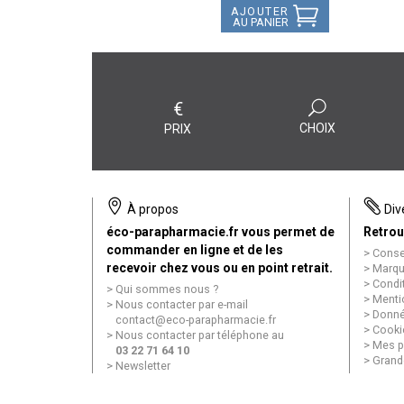
AJOUTER
AU PANIER
€
CHOIX
PRIX
À propos
Div
éco-parapharmacie.fr vous permet de
Retrou
commander en ligne et de les
Conse
recevoir chez vous ou en point retrait.
Marqu
Condi
Qui sommes nous ?
Menti
Nous contacter par e-mail
Donné
contact
@
eco-parapharmacie.fr
Cooki
Nous contacter par téléphone au
Mes p
03 22 71 64 10
Grand
Newsletter