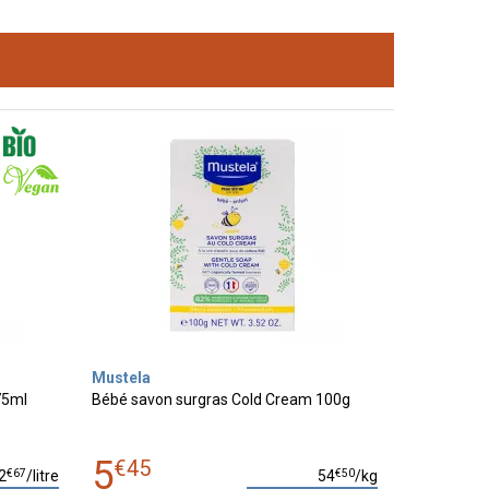
Mustela
75ml
Bébé savon surgras Cold Cream 100g
5
€
45
€
67
€
50
2
/
litre
54
/kg