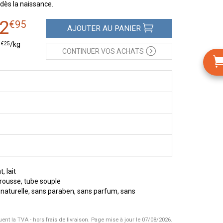
 dès la naissance.
2
€
95
AJOUTER
AU PANIER
€
25
1
/kg
CONTINUER
VOS ACHATS
, lait
trousse, tube souple
e naturelle, sans paraben, sans parfum, sans
uent la TVA - hors frais de livraison.
Page mise à jour le 07/08/2026.