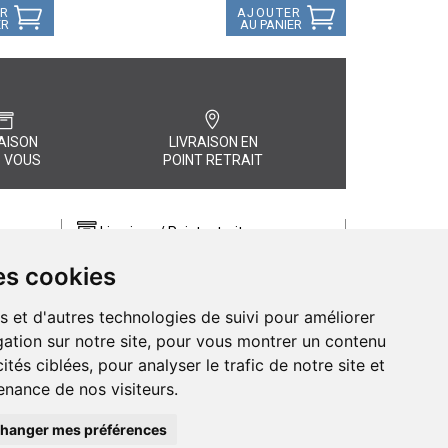
ER
AJOUTER
ER
AU PANIER
AISON
LIVRAISON EN
 VOUS
POINT RETRAIT
Livraison / Point retrait
Commandez en ligne et recevez votre
es cookies
commande rapidement chez vous ou
, quel
en point retrait
s et d'autres technologies de suivi pour améliorer
Livraison chez vous ou en points relais
ation sur notre site, pour vous montrer un contenu
ités ciblées, pour analyser le trafic de notre site et
nance de nos visiteurs.
hanger mes préférences