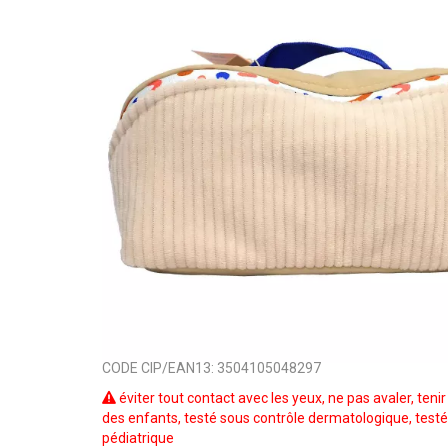
CODE CIP/EAN13:
3504105048297
éviter tout contact avec les yeux, ne pas avaler, teni
des enfants, testé sous contrôle dermatologique, testé
pédiatrique