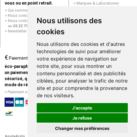
vous ou en point retrait.
Marques & Laboratoires
Conditions générales de vente
Qui sommes nous ?
(CGV)
Nous contacter par e-mail
Nous utilisons des
Mentions légales
Nous contacter par téléphone
Données personnelles
au
03 22 71 64 10
Cookies
cookies
Newsletter
Mes préférences Cookies
Grande Pharmacie d’Amiens en
Nous utilisons des cookies et d'autres
ligne
technologies de suivi pour améliorer
€
Livraison / Point retrait
Paiement
votre expérience de navigation sur
Commandez en ligne et
notre site, pour vous montrer un
éco-parapharmacie.fr offre
recevez votre commande
un paiement entièrement
contenu personnalisé et des publicités
rapidement chez vous ou en
sécurisé, quel que soit le
ciblées, pour analyser le trafic de notre
point retrait
mode de règlement
site et pour comprendre la provenance
Livraison chez vous ou en
Paiement sécurisé et simple
de nos visiteurs.
points relais
J'accepte
Je refuse
Changer mes préférences
Apotekisto