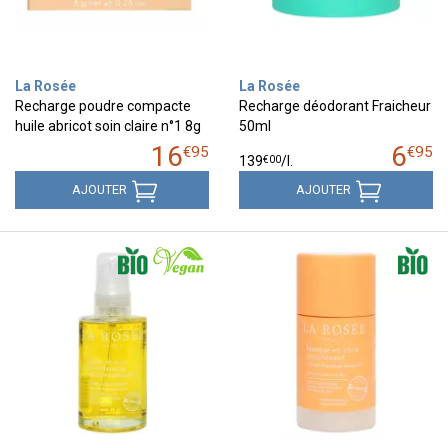
La Rosée
La Rosée
Recharge poudre compacte
Recharge déodorant Fraicheur
huile abricot soin claire n°1 8g
50ml
16
6
€
95
€
95
€
00
139
/
l.
AJOUTER
AJOUTER