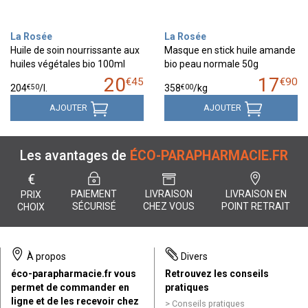
La Rosée
La Rosée
Huile de soin nourrissante aux
Masque en stick huile amande
huiles végétales bio 100ml
bio peau normale 50g
20
17
€
45
€
90
€
50
€
00
204
/
l.
358
/kg
AJOUTER
AJOUTER
Les avantages de
ÉCO-PARAPHARMACIE.FR
€
PAIEMENT
LIVRAISON
LIVRAISON EN
PRIX
SÉCURISÉ
CHEZ VOUS
POINT RETRAIT
CHOIX
À propos
Divers
éco-parapharmacie.fr vous
Retrouvez les conseils
permet de commander en
pratiques
ligne et de les recevoir chez
Conseils pratiques