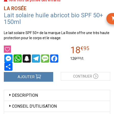
Tenir hors de portée des enfants
LA ROSÉE
Lait solaire huile abricot bio SPF 50+
150ml
Le lait solaire SPF 50+ de la marque La Rosée offre une très haute
protection pour le corps et le visage.
18
€
95
Messenger
WhatsApp
Snapchat
Telegram
Message
Facebook
€
33
126
/
l.
Partager
CONTINUER
AJOUTER
DESCRIPTION
CONSEIL D’UTILISATION