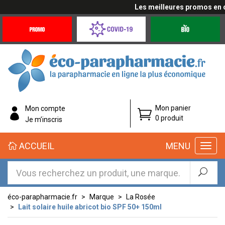
Les meilleures promos en cli
Promotions
Covid-
Produits
&
19
bio
Offres
Coronavirus
éco-
Mon panier
Mon compte
parapharmacie.fr
0 produit
Je m’inscris
éco-
ACCUEIL
MENU
parapharmacie.fr
éco-parapharmacie.fr
Marque
La Rosée
Lait solaire huile abricot bio SPF 50+ 150ml