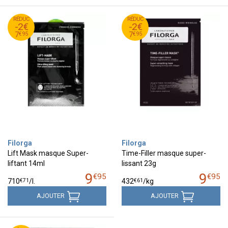
95
€
95
€
RÉDUC
9
RÉDUC
9
-2€
-2€
95
€
95
€
7
7
€
95
€
95
7
7
Filorga
Filorga
Lift Mask masque Super-
Time-Filler masque super-
liftant 14ml
lissant 23g
9
9
€
95
€
95
€
71
€
61
710
/
l.
432
/kg
AJOUTER
AJOUTER