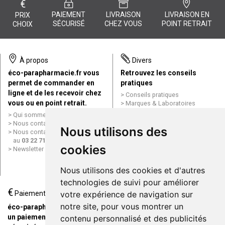
€
PAIEMENT
LIVRAISON
LIVRAISON EN
PRIX
SÉCURISÉ
CHEZ VOUS
POINT RETRAIT
CHOIX
À propos
Divers
éco-parapharmacie.fr vous
Retrouvez les conseils
permet de commander en
pratiques
ligne et de les recevoir chez
Conseils pratiques
vous ou en point retrait.
Marques & Laboratoires
Conditions générales de vente
Qui sommes nous ?
(CGV)
Nous contacter par e-mail
Nous utilisons des
Mentions légales
Nous contacter par téléphone
Données personnelles
au
03 22 71 64 10
Cookies
cookies
Newsletter
Mes préférences Cookies
Grande Pharmacie d’Amiens en
Nous utilisons des cookies et d'autres
ligne
technologies de suivi pour améliorer
€
Livraison / Point retrait
Paiement
votre expérience de navigation sur
Commandez en ligne et
notre site, pour vous montrer un
éco-parapharmacie.fr offre
recevez votre commande
un paiement entièrement
contenu personnalisé et des publicités