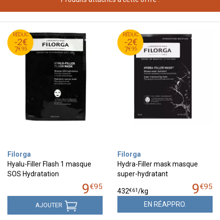
95
€
95
€
RÉDUC
9
RÉDUC
9
-2€
-2€
95
€
95
€
7
7
€
95
€
95
7
7
Filorga
Filorga
Hyalu-Filler Flash 1 masque
Hydra-Filler mask masque
SOS Hydratation
super-hydratant
9
9
€
95
€
95
€
61
432
/kg
EN RÉAPPRO.
AJOUTER