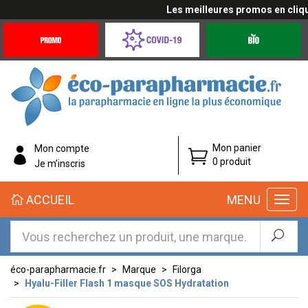
Les meilleures promos en cliquan
Promotions
Covid-
Produits
&
19
bio
Offres
Coronavirus
éco-
Mon panier
Mon compte
parapharmacie.fr
0 produit
Je m’inscris
éco-
ACCUEIL
MENU
parapharmacie.fr
éco-parapharmacie.fr
Marque
Filorga
Hyalu-Filler Flash 1 masque SOS Hydratation