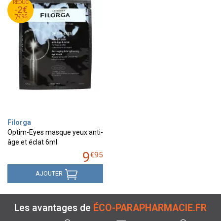
95
€
RÉDUC
9
-2€
95
€
7
€
95
7
Filorga
Optim-Eyes masque yeux anti-
âge et éclat 6ml
9
€
95
AJOUTER
Les avantages de
ÉCO-PARAPHARMACIE.FR