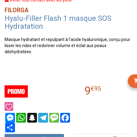
éviter tout contact avec les yeux
FILORGA
Hyalu-Filler Flash 1 masque SOS
Hydratation
Masque hydratant et repulpant à l’acide hyaluronique, conçu pour
lisser les rides et redonner volume et éclat aux peaux
déshydratées.
9
€
95
Messenger
WhatsApp
Snapchat
Telegram
Message
Facebook
Partager