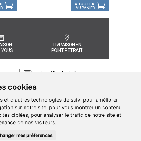
ER
AJOUTER
ER
AU PANIER
AISON
LIVRAISON EN
 VOUS
POINT RETRAIT
Livraison / Point retrait
Commandez en ligne et recevez votre
es cookies
commande rapidement chez vous ou
, quel
en point retrait
s et d'autres technologies de suivi pour améliorer
Livraison chez vous ou en points relais
ation sur notre site, pour vous montrer un contenu
ités ciblées, pour analyser le trafic de notre site et
nance de nos visiteurs.
hanger mes préférences