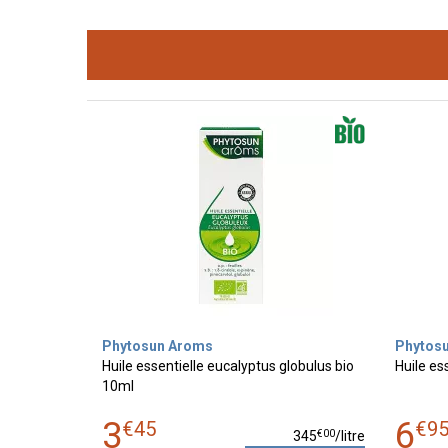
Phytosun Aroms
Phytos
Huile essentielle eucalyptus globulus bio
Huile es
10ml
3
6
€
45
€
9
€
00
345
/
litre