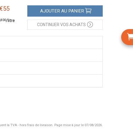
€
55
AJOUTER
AU PANIER
€
00
5
/
litre
CONTINUER
VOS ACHATS
uent la TVA - hors frais de livraison.
Page mise à jour le 07/08/2026.