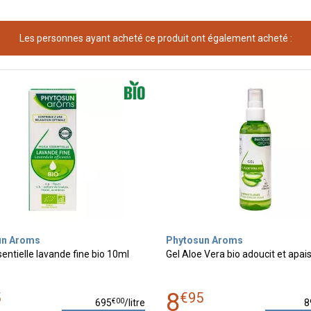
Les personnes ayant acheté ce produit ont également acheté :
un Aroms
Phytosun Aroms
sentielle lavande fine bio 10ml
Gel Aloe Vera bio adoucit et apa
8
5
€
95
€
00
695
/
litre
8