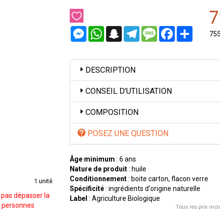
7
Messenger
WhatsApp
Snapchat
Telegram
Message
Facebook
Partager
75
DESCRIPTION
CONSEIL D’UTILISATION
COMPOSITION
POSEZ UNE QUESTION
Âge minimum
: 6 ans
Nature de produit
: huile
Conditionnement
: boite carton, flacon verre
1 unité
Spécificité
: ingrédients d'origine naturelle
 pas dépasser la
Label
: Agriculture Biologique
s personnes
Tous les prix incl