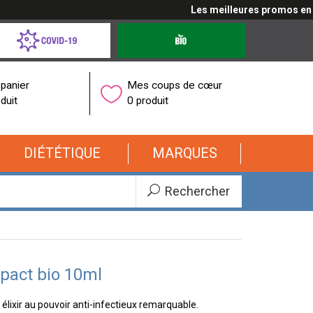
Les meilleures promos en cli
d-
Produits
bio
onavirus
panier
Mes coups de cœur
duit
0 produit
DIÉTÉTIQUE
MARQUES
Rechercher
mpact bio 10ml
 élixir au pouvoir anti-infectieux remarquable.