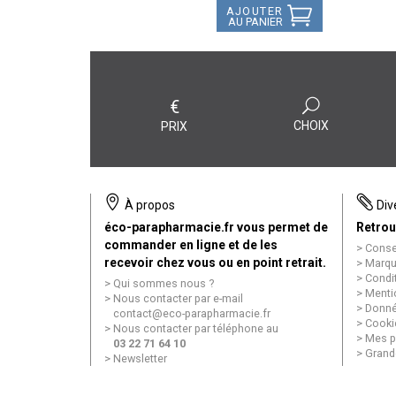
AJOUTER
AU PANIER
€
CHOIX
PRIX
À propos
Div
éco-parapharmacie.fr vous permet de
Retrou
commander en ligne et de les
Conse
recevoir chez vous ou en point retrait.
Marqu
Condi
Qui sommes nous ?
Menti
Nous contacter par e-mail
Donné
contact
@
eco-parapharmacie.fr
Cooki
Nous contacter par téléphone au
Mes p
03 22 71 64 10
Grand
Newsletter