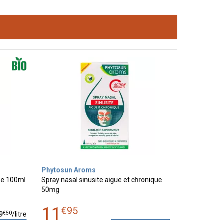
Phytosun Aroms
ise 100ml
Spray nasal sinusite aigue et chronique
50mg
11
€
95
€
50
9
/
litre