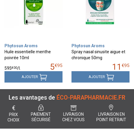
Phytosun Aroms
Phytosun Aroms
Huile essentielle menthe
Spray nasal sinusite aigue et
poivrée 10ml
chronique 50mg
5
11
€
95
€
95
€
00
595
/
l.
AJOUTER
AJOUTER
Les avantages de
ÉCO-PARAPHARMACIE.FR
€
PAIEMENT
LIVRAISON
LIVRAISON EN
PRIX
SÉCURISÉ
CHEZ VOUS
POINT RETRAIT
CHOIX