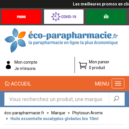
Les meilleures promos en cliqu
Promotions
Covid-
Produits
&
19
bio
Offres
Coronavirus
éco-
Mon panier
Mon compte
parapharmacie.fr
0 produit
Je m’inscris
éco-
ACCUEIL
MENU
parapharmacie.fr
éco-parapharmacie.fr
Marque
Phytosun Aroms
Huile essentielle eucalyptus globulus bio 10ml