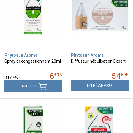
Phytosun Aroms
Phytosun Aroms
Spray décongestionnant 20ml
Diffuseur nébulisation Expert
6
54
€
95
€
95
€
50
347
/
l.
EN RÉAPPRO.
AJOUTER