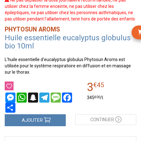
Ne pas dépasser la dose journalière recommandée, ne pas
utiliser chez la femme enceinte, ne pas utiliser chez les
épileptiques, ne pas utiliser chez les personnes asthmatiques, ne
pas utiliser pendant l'allaitement, tenir hors de portée des enfants
PHYTOSUN AROMS
Huile essentielle eucalyptus globulus
bio 10ml
L'huile essentielle d'eucalyptus globulus Phytosun Aroms est
utilisée pour le système respiratoire en diffusion et en massage
sur le thorax.
3
€
45
Messenger
WhatsApp
Snapchat
Telegram
Message
Facebook
€
00
345
/
l.
Partager
CONTINUER
AJOUTER