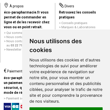
À propos
Divers
éco-parapharmacie.fr vous
Retrouvez les conseils
permet de commander en
pratiques
ligne et de les recevoir chez
Conseils pratiques
vous ou en point retrait.
Marques & Laboratoires
Conditions générales de vente
Qui sommes nous ?
(CGV)
Nous contacter par e-mail
Nous utilisons des
Mentions légales
Nous contacter par téléphone
Données personnelles
au
03 22 71 64 10
Cookies
cookies
Newsletter
Mes préférences Cookies
Grande Pharmacie d’Amiens en
Nous utilisons des cookies et d'autres
ligne
technologies de suivi pour améliorer
€
Livraison / Point retrait
Paiement
votre expérience de navigation sur
Commandez en ligne et
notre site, pour vous montrer un
éco-parapharmacie.fr offre
recevez votre commande
un paiement entièrement
contenu personnalisé et des publicités
rapidement chez vous ou en
sécurisé, quel que soit le
ciblées, pour analyser le trafic de notre
point retrait
mode de règlement
site et pour comprendre la provenance
Livraison chez vous ou en
Paiement sécurisé et simple
de nos visiteurs.
points relais