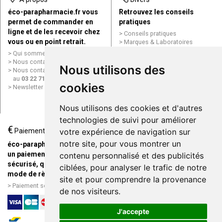
éco-parapharmacie.fr vous
Retrouvez les conseils
permet de commander en
pratiques
ligne et de les recevoir chez
Conseils pratiques
vous ou en point retrait.
Marques & Laboratoires
Conditions générales de vente
Qui sommes nous ?
(CGV)
Nous contacter par e-mail
Nous utilisons des
Mentions légales
Nous contacter par téléphone
Données personnelles
au
03 22 71 64 10
Cookies
cookies
Newsletter
Mes préférences Cookies
Grande Pharmacie d’Amiens en
Nous utilisons des cookies et d'autres
ligne
technologies de suivi pour améliorer
€
Livraison / Point retrait
Paiement
votre expérience de navigation sur
Commandez en ligne et
notre site, pour vous montrer un
éco-parapharmacie.fr offre
recevez votre commande
un paiement entièrement
contenu personnalisé et des publicités
rapidement chez vous ou en
sécurisé, quel que soit le
ciblées, pour analyser le trafic de notre
point retrait
mode de règlement
site et pour comprendre la provenance
Livraison chez vous ou en
Paiement sécurisé et simple
de nos visiteurs.
points relais
J'accepte