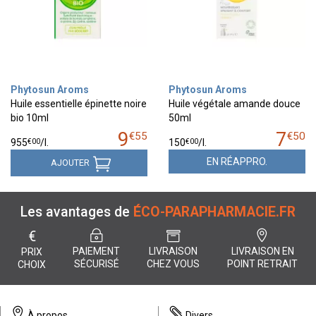
Phytosun Aroms
Phytosun Aroms
Huile essentielle épinette noire
Huile végétale amande douce
bio 10ml
50ml
9
7
€
55
€
50
€
00
€
00
955
/
l.
150
/
l.
EN RÉAPPRO.
AJOUTER
Les avantages de
ÉCO-PARAPHARMACIE.FR
€
PAIEMENT
LIVRAISON
LIVRAISON EN
PRIX
SÉCURISÉ
CHEZ VOUS
POINT RETRAIT
CHOIX
À propos
Divers