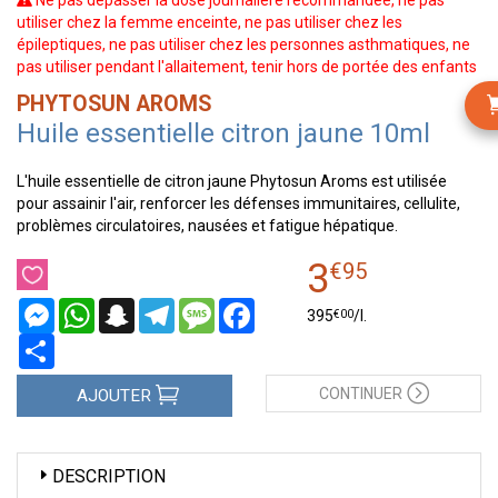
Ne pas dépasser la dose journalière recommandée, ne pas
utiliser chez la femme enceinte, ne pas utiliser chez les
épileptiques, ne pas utiliser chez les personnes asthmatiques, ne
pas utiliser pendant l'allaitement, tenir hors de portée des enfants
PHYTOSUN AROMS
Huile essentielle citron jaune 10ml
L'huile essentielle de citron jaune Phytosun Aroms est utilisée
pour assainir l'air, renforcer les défenses immunitaires, cellulite,
problèmes circulatoires, nausées et fatigue hépatique.
3
€
95
Messenger
WhatsApp
Snapchat
Telegram
Message
Facebook
€
00
395
/
l.
Partager
CONTINUER
AJOUTER
DESCRIPTION