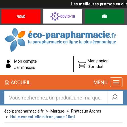
Les meilleures promos en cliqua
Promotions
Covid-
Produits
&
19
bio
Offres
Coronavirus
éco-
Mon panier
Mon compte
parapharmacie.fr
0 produit
Je m’inscris
éco-
ACCUEIL
MENU
parapharmacie.fr
éco-parapharmacie.fr
Marque
Phytosun Aroms
Huile essentielle citron jaune 10ml