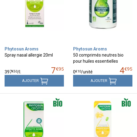
Phytosun Aroms
Phytosun Aroms
Spray nasal allergie 20ml
50 comprimés neutres bio
pour huiles essentielles
7
4
€
95
€
95
€
50
€
10
397
/
l.
0
/unité
AJOUTER
AJOUTER