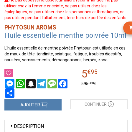
Ne pas dépasser la dose journalière recommandée, ne pas
utiliser chez la femme enceinte, ne pas utiliser chez les
épileptiques, ne pas utiliser chez les personnes asthmatiques, ne
pas utiliser pendant l'allaitement, tenir hors de portée des enfants
PHYTOSUN AROMS
Huile essentielle menthe poivrée 10ml
L'huile essentielle de menthe poivrée Phytosun est utilisée en cas
de maux de tête, tendinite, sciatique, fatigue, troubles digestifs,
nausées, vomissements, démangeaisons, herpès, zona.
5
€
95
Messenger
WhatsApp
Snapchat
Telegram
Message
Facebook
€
00
595
/
l.
Partager
CONTINUER
AJOUTER
DESCRIPTION