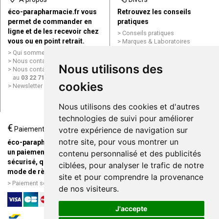
éco-parapharmacie.fr vous
Retrouvez les conseils
permet de commander en
pratiques
ligne et de les recevoir chez
Conseils pratiques
vous ou en point retrait.
Marques & Laboratoires
Conditions générales de vente
Qui sommes nous ?
(CGV)
Nous contacter par e-mail
Nous utilisons des
Mentions légales
Nous contacter par téléphone
Données personnelles
au
03 22 71 64 10
Cookies
cookies
Newsletter
Mes préférences Cookies
Grande Pharmacie d’Amiens en
Nous utilisons des cookies et d'autres
ligne
technologies de suivi pour améliorer
€
Livraison / Point retrait
Paiement
votre expérience de navigation sur
Commandez en ligne et
notre site, pour vous montrer un
éco-parapharmacie.fr offre
recevez votre commande
un paiement entièrement
contenu personnalisé et des publicités
rapidement chez vous ou en
sécurisé, quel que soit le
ciblées, pour analyser le trafic de notre
point retrait
mode de règlement
site et pour comprendre la provenance
Livraison chez vous ou en
Paiement sécurisé et simple
de nos visiteurs.
points relais
J'accepte