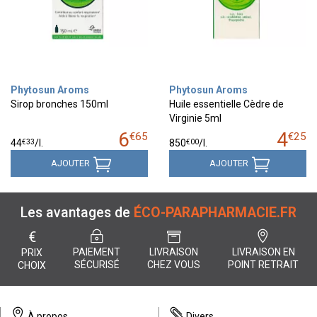
Phytosun Aroms
Phytosun Aroms
Sirop bronches 150ml
Huile essentielle Cèdre de
Virginie 5ml
6
4
€
65
€
25
€
33
€
00
44
/
l.
850
/
l.
AJOUTER
AJOUTER
Les avantages de
ÉCO-PARAPHARMACIE.FR
€
PAIEMENT
LIVRAISON
LIVRAISON EN
PRIX
SÉCURISÉ
CHEZ VOUS
POINT RETRAIT
CHOIX
À propos
Divers