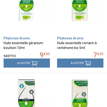
Phytosun Aroms
Phytosun Aroms
Huile essentielle géranium
Huile essentielle romarin à
bourbon 10ml
verbénone bio 5ml
9
7
€
45
€
45
€
00
945
/
l.
AJOUTER
AJOUTER