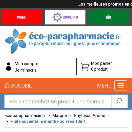
Les meilleures promos en cli
Promotions
Covid-
Produits
&
19
bio
Offres
Coronavirus
éco-
Mon panier
Mon compte
parapharmacie.fr
0 produit
Je m’inscris
éco-
ACCUEIL
MENU
parapharmacie.fr
éco-parapharmacie.fr
Marque
Phytosun Aroms
Huile essentielle menthe poivrée 10ml