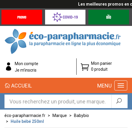
Les meilleures promos en cli
Promotions
Covid-
Produits
&
19
bio
Offres
Coronavirus
éco-
Mon panier
Mon compte
parapharmacie.fr
0 produit
Je m’inscris
éco-
ACCUEIL
MENU
parapharmacie.fr
éco-parapharmacie.fr
Marque
Babybio
Huile bébé 250ml