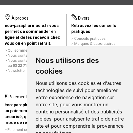
À propos
Divers
éco-parapharmacie.fr vous
Retrouvez les conseils
permet de commander en
pratiques
ligne et de les recevoir chez
Conseils pratiques
vous ou en point retrait.
Marques & Laboratoires
Conditions générales de vente
Qui sommes nous ?
(CGV)
Nous contacter par e-mail
Nous utilisons des
Mentions légales
Nous contacter par téléphone
Données personnelles
au
03 22 71 64 10
Cookies
cookies
Newsletter
Mes préférences Cookies
Grande Pharmacie d’Amiens en
Nous utilisons des cookies et d'autres
ligne
technologies de suivi pour améliorer
€
Livraison / Point retrait
Paiement
votre expérience de navigation sur
Commandez en ligne et
notre site, pour vous montrer un
éco-parapharmacie.fr offre
recevez votre commande
un paiement entièrement
contenu personnalisé et des publicités
rapidement chez vous ou en
sécurisé, quel que soit le
ciblées, pour analyser le trafic de notre
point retrait
mode de règlement
site et pour comprendre la provenance
Livraison chez vous ou en
Paiement sécurisé et simple