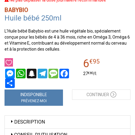
Ne pas dépasser la dose journalière recommandée
BABYBIO
Huile bébé 250ml
L’Huile bébé Babybio est une huile végétale bio, spécialement
conçue pour les bébés de 4 à 36 mois, riche en Oméga 3, Oméga 6
et Vitamine E, contribuant au développement normal du cerveau
et à la protection des cellules.
6
€
95
Messenger
WhatsApp
Snapchat
Telegram
Message
Facebook
€
80
27
/
l.
Partager
INDISPONIBLE
CONTINUER
PRÉVENEZ-MOI
DESCRIPTION
CONSEIL D’UTILISATION