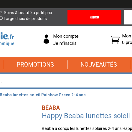
Promotions
Covi
Soins & beauté à petit prix
&
19
Large choix de produits
Offres
Cor
Mon 
Mon compte
0 pro
Je m’inscris
PROMOTIONS
NOUVEAUTÉS
Beaba lunettes soleil Rainbow Green 2-4 ans
BÉABA
Happy Beaba lunettes soleil
Béaba a conçu les lunettes solaires 2-4 ans Happy