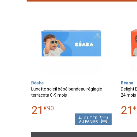
Béaba
Béaba
Lunette soleil bébé bandeau réglagle
Delight 
terracota 0-9 mois
24 mois
21
21
€
90
€
AJOUTER
AU PANIER