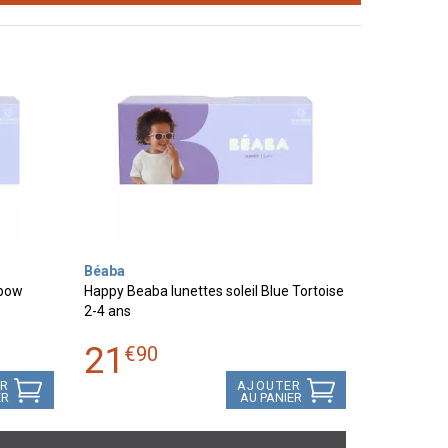
Béaba
nbow
Happy Beaba lunettes soleil Blue Tortoise
2-4 ans
21
€
90
ER
AJOUTER
ER
AU PANIER