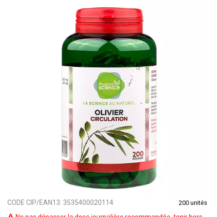
CODE CIP/EAN13:
3535400020114
200 unités