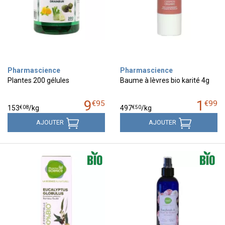
Pharmascience
Pharmascience
Plantes 200 gélules
Baume à lèvres bio karité 4g
9
1
€
95
€
99
€
08
€
50
153
/kg
497
/kg
AJOUTER
AJOUTER