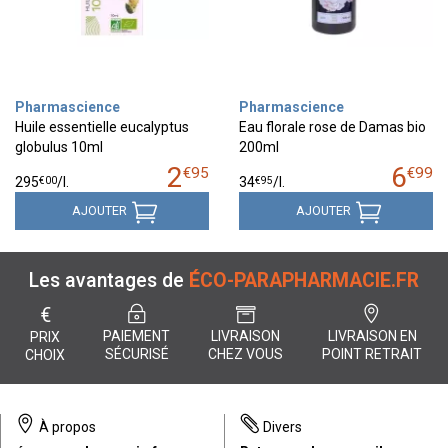
Pharmascience
Pharmascience
Huile essentielle eucalyptus
Eau florale rose de Damas bio
globulus 10ml
200ml
2
6
€
95
€
99
€
00
€
95
295
/
l.
34
/
l.
AJOUTER
AJOUTER
Les avantages de
ÉCO-PARAPHARMACIE.FR
€
PAIEMENT
LIVRAISON
LIVRAISON EN
PRIX
SÉCURISÉ
CHEZ VOUS
POINT RETRAIT
CHOIX
À propos
Divers