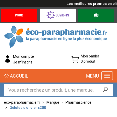
Les meilleures promos en cliqu
Promotions
Covid-
Produits
&
19
bio
Offres
Coronavirus
éco-
Mon panier
Mon compte
parapharmacie.fr
0 produit
Je m’inscris
éco-
ACCUEIL
MENU
parapharmacie.fr
éco-parapharmacie.fr
Marque
Pharmascience
Gélules d'olivier x200