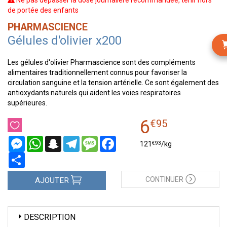
Ne pas dépasser la dose journalière recommandée, tenir hors
de portée des enfants
PHARMASCIENCE
Gélules d'olivier x200
Les gélules d'olivier Pharmascience sont des compléments
alimentaires traditionnellement connus pour favoriser la
circulation sanguine et la tension artérielle. Ce sont également des
antioxydants naturels qui aident les voies respiratoires
supérieures.
6
€
95
Messenger
WhatsApp
Snapchat
Telegram
Message
Facebook
€
93
121
/kg
Partager
CONTINUER
AJOUTER
DESCRIPTION