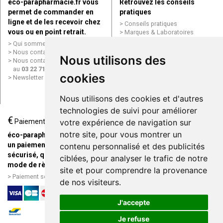
éco-parapharmacie.fr vous
Retrouvez les conseils
permet de commander en
pratiques
ligne et de les recevoir chez
Conseils pratiques
vous ou en point retrait.
Marques & Laboratoires
Conditions générales de vente
Qui sommes nous ?
(CGV)
Nous contacter par e-mail
Nous utilisons des
Mentions légales
Nous contacter par téléphone
Données personnelles
au
03 22 71 64 10
Cookies
cookies
Newsletter
Mes préférences Cookies
Grande Pharmacie d’Amiens en
Nous utilisons des cookies et d'autres
ligne
technologies de suivi pour améliorer
€
Livraison / Point retrait
Paiement
votre expérience de navigation sur
Commandez en ligne et
notre site, pour vous montrer un
éco-parapharmacie.fr offre
recevez votre commande
un paiement entièrement
contenu personnalisé et des publicités
rapidement chez vous ou en
sécurisé, quel que soit le
ciblées, pour analyser le trafic de notre
point retrait
mode de règlement
site et pour comprendre la provenance
Livraison chez vous ou en
Paiement sécurisé et simple
de nos visiteurs.
points relais
J'accepte
Je refuse