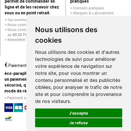
permet de commander en
pratiques
ligne et de les recevoir chez
Conseils pratiques
vous ou en point retrait.
Marques & Laboratoires
Conditions générales de vente
Qui sommes nous ?
(CGV)
Nous contacter par e-mail
Nous utilisons des
Mentions légales
Nous contacter par téléphone
Données personnelles
au
03 22 71 64 10
Cookies
cookies
Newsletter
Mes préférences Cookies
Grande Pharmacie d’Amiens en
Nous utilisons des cookies et d'autres
ligne
technologies de suivi pour améliorer
€
Livraison / Point retrait
Paiement
votre expérience de navigation sur
Commandez en ligne et
notre site, pour vous montrer un
éco-parapharmacie.fr offre
recevez votre commande
un paiement entièrement
contenu personnalisé et des publicités
rapidement chez vous ou en
sécurisé, quel que soit le
ciblées, pour analyser le trafic de notre
point retrait
mode de règlement
site et pour comprendre la provenance
Livraison chez vous ou en
Paiement sécurisé et simple
de nos visiteurs.
points relais
J'accepte
Je refuse