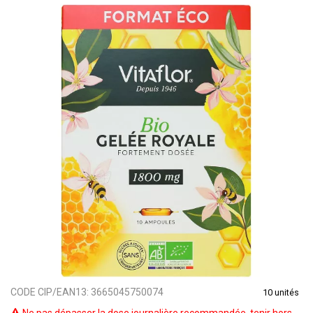
CODE CIP/EAN13:
3665045750074
10 unités