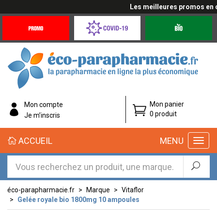
Les meilleures promos en cliq
Promotions
Covid-
Produits
&
19
bio
Offres
Coronavirus
éco-
Mon panier
Mon compte
parapharmacie.fr
0 produit
Je m’inscris
éco-
ACCUEIL
MENU
parapharmacie.fr
éco-parapharmacie.fr
Marque
Vitaflor
Gelée royale bio 1800mg 10 ampoules