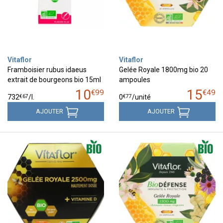
Vitaflor
Vitaflor
Framboisier rubus idaeus
Gelée Royale 1800mg bio 20
extrait de bourgeons bio 15ml
ampoules
10
15
€
99
€
49
€
67
€
77
732
/
l.
0
/unité
AJOUTER
AJOUTER