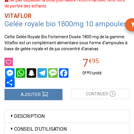
Ne pas dépasser la dose journalière recommandée, tenir hors
de portée des enfants
VITAFLOR
Gelée royale bio 1800mg 10 ampoules
Cette Gelée Royale Bio Fortement Dosée 1800 mg de la gamme
Vitaflor est un complément alimentaire sous forme d'ampoules à
base de gelée royale et de jus concentré d'ananas.
7
€
95
Messenger
WhatsApp
Snapchat
Telegram
Message
Facebook
€
80
0
/unité
Partager
CONTINUER
AJOUTER
DESCRIPTION
CONSEIL D’UTILISATION