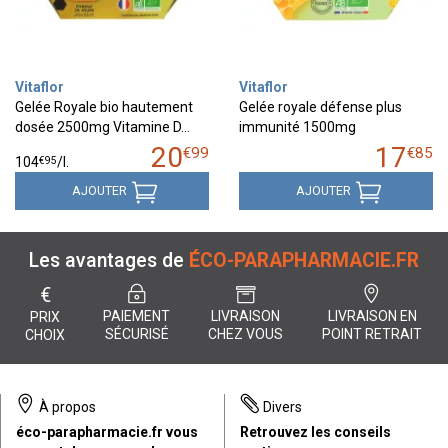
Vitaflor
Vitaflor
Gelée Royale bio hautement
Gelée royale défense plus
dosée 2500mg Vitamine D…
immunité 1500mg
20
17
€
99
€
85
€
95
104
/
l.
AJOUTER
AJOUTER
Les avantages de
ÉCO-PARAPHARMACIE.FR
€
PAIEMENT
LIVRAISON
LIVRAISON EN
PRIX
SÉCURISÉ
CHEZ VOUS
POINT RETRAIT
CHOIX
À propos
Divers
éco-parapharmacie.fr vous
Retrouvez les conseils