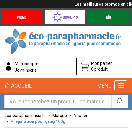
Les meilleures promos en cliqua
Promotions
Covid-
Produits
&
19
bio
Offres
Coronavirus
éco-
Mon panier
Mon compte
parapharmacie.fr
0 produit
Je m’inscris
éco-
ACCUEIL
MENU
parapharmacie.fr
éco-parapharmacie.fr
Marque
Vitaflor
Préparation pour grog 100g