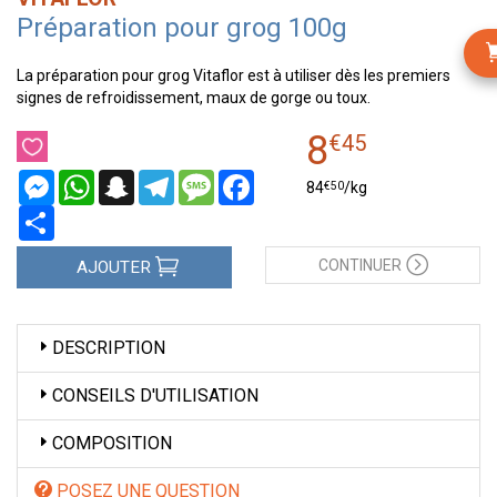
Préparation pour grog 100g
La préparation pour grog Vitaflor est à utiliser dès les premiers
signes de refroidissement, maux de gorge ou toux.
8
€
45
Messenger
WhatsApp
Snapchat
Telegram
Message
Facebook
€
50
84
/kg
Partager
CONTINUER
AJOUTER
DESCRIPTION
CONSEILS D'UTILISATION
COMPOSITION
POSEZ UNE QUESTION