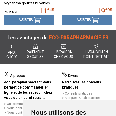
oxycantha gouttes buvables…
11
19
€
45
€
95
€
33
763
/
l.
AJOUTER
AJOUTER
Les avantages de
ÉCO-PARAPHARMACIE.FR
€
PAIEMENT
LIVRAISON
LIVRAISON EN
PRIX
SÉCURISÉ
CHEZ VOUS
POINT RETRAIT
CHOIX
À propos
Divers
éco-parapharmacie.fr vous
Retrouvez les conseils
permet de commander en
pratiques
ligne et de les recevoir chez
Conseils pratiques
vous ou en point retrait.
Marques & Laboratoires
Conditions générales de vente
Qui sommes nous ?
(CGV)
Nous contacter par e-mail
Nous utilisons des
Mentions légales
Nous contacter par téléphone
Données personnelles