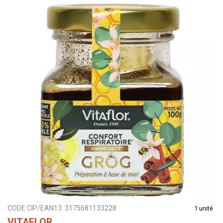
CODE CIP/EAN13:
3175681133228
1 unité
VITAFLOR