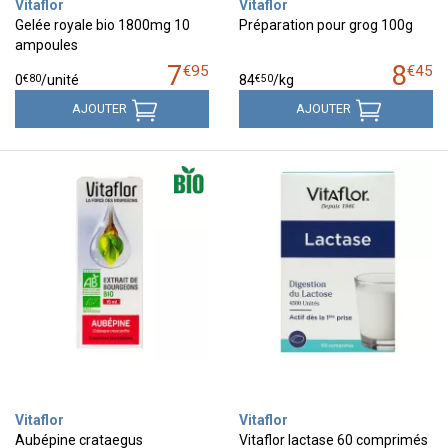
Vitaflor
Vitaflor
Gelée royale bio 1800mg 10
Préparation pour grog 100g
ampoules
7
8
€
95
€
45
€
80
€
50
0
/unité
84
/kg
AJOUTER
AJOUTER
Vitaflor
Vitaflor
Aubépine crataegus
Vitaflor lactase 60 comprimés