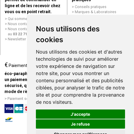
ligne et de les recevoir chez
Conseils pratiques
vous ou en point retrait.
Marques & Laboratoires
Conditions générales de vente
Qui sommes nous ?
(CGV)
Nous contacter par e-mail
Nous utilisons des
Mentions légales
Nous contacter par téléphone
Données personnelles
au
03 22 71 64 10
Cookies
cookies
Newsletter
Mes préférences Cookies
Grande Pharmacie d’Amiens en
Nous utilisons des cookies et d'autres
ligne
technologies de suivi pour améliorer
€
Livraison / Point retrait
Paiement
votre expérience de navigation sur
Commandez en ligne et
notre site, pour vous montrer un
éco-parapharmacie.fr offre
recevez votre commande
un paiement entièrement
contenu personnalisé et des publicités
rapidement chez vous ou en
sécurisé, quel que soit le
ciblées, pour analyser le trafic de notre
point retrait
mode de règlement
site et pour comprendre la provenance
Livraison chez vous ou en
Paiement sécurisé et simple
de nos visiteurs.
points relais
J'accepte
Je refuse