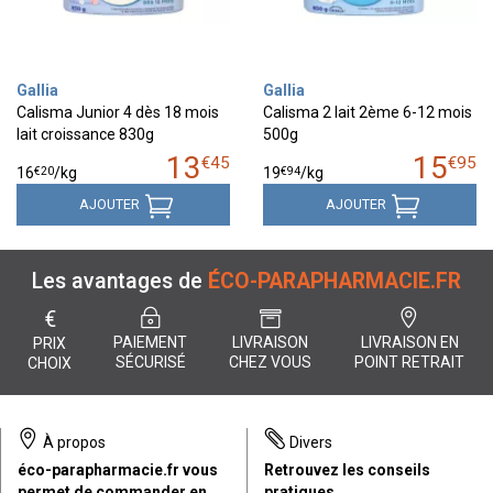
Gallia
Gallia
Calisma Junior 4 dès 18 mois
Calisma 2 lait 2ème 6-12 mois
lait croissance 830g
500g
13
15
€
45
€
95
€
20
€
94
16
/kg
19
/kg
AJOUTER
AJOUTER
Les avantages de
ÉCO-PARAPHARMACIE.FR
€
PAIEMENT
LIVRAISON
LIVRAISON EN
PRIX
SÉCURISÉ
CHEZ VOUS
POINT RETRAIT
CHOIX
À propos
Divers
éco-parapharmacie.fr vous
Retrouvez les conseils
permet de commander en
pratiques