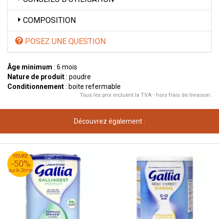
COMPOSITION
POSEZ UNE QUESTION
Âge minimum
: 6 mois
Nature de produit
: poudre
Conditionnement
: boite refermable
Tous les prix incluent la TVA - hors frais de livraison.
Découvrez également :
REMISE
REMISE
-50%
-50%
sur le 2ème
sur le 2ème