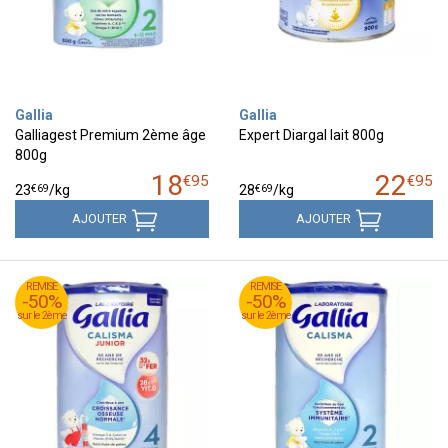
Gallia
Gallia
Galliagest Premium 2ème âge
Expert Diargal lait 800g
800g
18
22
€
95
€
95
€
69
€
69
23
/kg
28
/kg
AJOUTER
AJOUTER
REMISE
REMISE
REMISE
REMISE
-50%
-50%
-50%
-50%
sur le 2ème
sur le 2ème
sur le 2ème
sur le 2ème