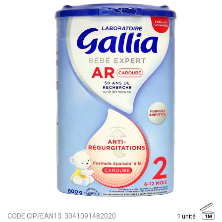
CODE CIP/EAN13:
3041091482020
1 unité
1M