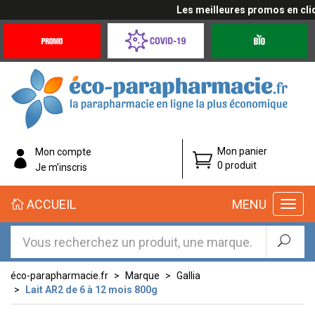
Les meilleures promos en cliqua
Promotions
Covid-
Produits
&
19
bio
Offres
Coronavirus
éco-
Mon panier
Mon compte
parapharmacie.fr
0 produit
Je m’inscris
éco-
ACCUEIL
MENU
parapharmacie.fr
éco-parapharmacie.fr
Marque
Gallia
Lait AR2 de 6 à 12 mois 800g