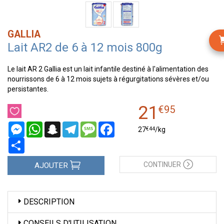
GALLIA
Lait AR2 de 6 à 12 mois 800g
Le lait AR 2 Gallia est un lait infantile destiné à l'alimentation des
nourrissons de 6 à 12 mois sujets à régurgitations sévères et/ou
persistantes.
21
€
95
Messenger
WhatsApp
Snapchat
Telegram
Message
Facebook
€
44
27
/kg
Partager
CONTINUER
AJOUTER
DESCRIPTION
CONSEILS D'UTILISATION