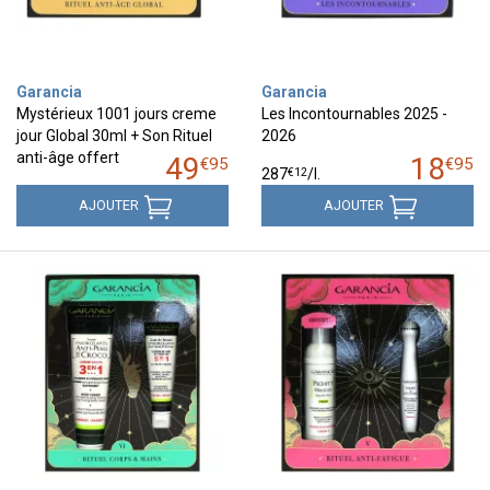
Garancia
Garancia
Mystérieux 1001 jours creme
Les Incontournables 2025 -
jour Global 30ml + Son Rituel
2026
anti-âge offert
49
18
€
95
€
95
€
12
287
/
l.
AJOUTER
AJOUTER