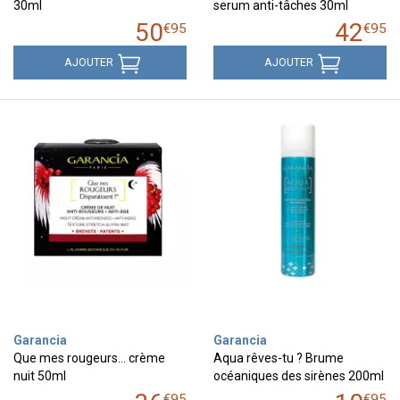
30ml
serum anti-tâches 30ml
50
42
€
95
€
95
AJOUTER
AJOUTER
Garancia
Garancia
Que mes rougeurs... crème
Aqua rêves-tu ? Brume
nuit 50ml
océaniques des sirènes 200ml
€
95
€
95