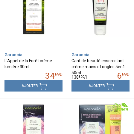
Garancia
Garancia
L'Appel de la Forêt crème
Gant de beauté ensorcelant
lumière 30ml
crème mains et ongles 5en1
50ml
34
6
€
90
€
90
€
00
138
/
l.
AJOUTER
AJOUTER