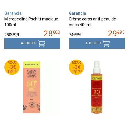
Garancia
Garancia
Micropeeling Pschitt magique
Crème corps anti-peau de
100ml
croco 400ml
28
29
€
00
€
95
€
00
€
88
280
/
l.
74
/
l.
AJOUTER
AJOUTER
90
€
90
€
RÉDUC
21
RÉDUC
22
-3€
-3€
90
€
90
€
18
19
€
90
€
90
18
19