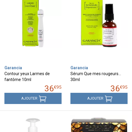
Garancia
Garancia
Contour yeux Larmes de
Sérum Que mes rougeurs...
fantôme 10ml
30ml
36
36
€
95
€
95
AJOUTER
AJOUTER