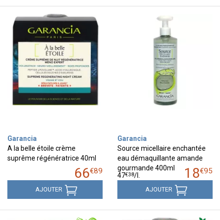
Garancia
Garancia
A la belle étoile crème
Source micellaire enchantée
suprême régénératrice 40ml
eau démaquillante amande
gourmande 400ml
66
18
€
89
€
95
€
38
47
/
l.
AJOUTER
AJOUTER