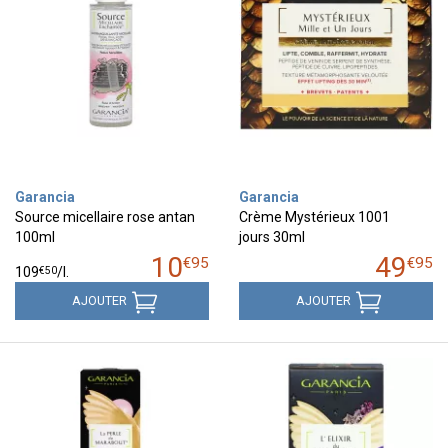
Garancia
Garancia
Source micellaire rose antan
Crème Mystérieux 1001
100ml
jours 30ml
10
49
€
95
€
95
€
50
109
/
l.
AJOUTER
AJOUTER