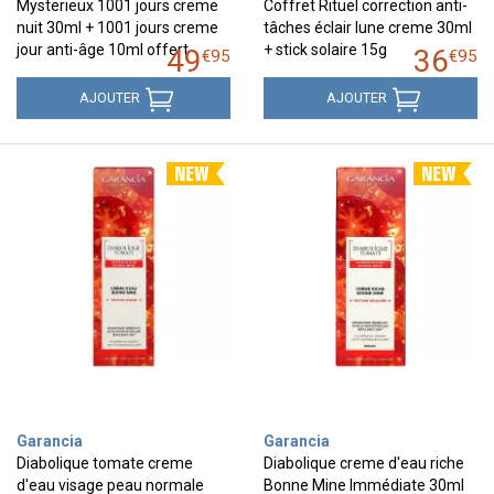
Mysterieux 1001 jours creme
Coffret Rituel correction anti-
nuit 30ml + 1001 jours creme
tâches éclair lune creme 30ml
jour anti-âge 10ml offert
+ stick solaire 15g
49
36
€
95
€
95
AJOUTER
AJOUTER
Garancia
Garancia
Diabolique tomate creme
Diabolique creme d'eau riche
d'eau visage peau normale
Bonne Mine Immédiate 30ml