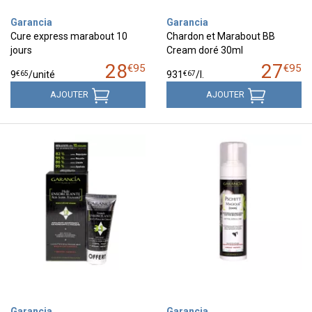
Garancia
Garancia
Cure express marabout 10
Chardon et Marabout BB
jours
Cream doré 30ml
28
27
€
95
€
95
€
65
€
67
9
/unité
931
/
l.
AJOUTER
AJOUTER
Garancia
Garancia