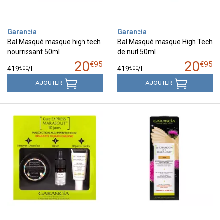
Garancia
Garancia
Bal Masqué masque high tech
Bal Masqué masque High Tech
nourrissant 50ml
de nuit 50ml
20
20
€
95
€
95
€
00
€
00
419
/
l.
419
/
l.
AJOUTER
AJOUTER