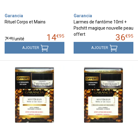
Garancia
Garancia
Rituel Corps et Mains
Larmes de fantôme 10ml +
Pschitt magique nouvelle peau
offert
14
36
€
95
€
95
€
48
7
/unité
AJOUTER
AJOUTER