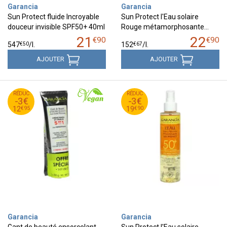
Garancia
Garancia
Sun Protect fluide Incroyable
Sun Protect l'Eau solaire
douceur invisible SPF50+ 40ml
Rouge métamorphosante…
21
22
€
90
€
90
€
50
€
67
547
/
l.
152
/
l.
AJOUTER
AJOUTER
95
€
90
€
RÉDUC
15
RÉDUC
22
-3€
-3€
95
€
90
€
12
19
€
95
€
90
12
19
Garancia
Garancia