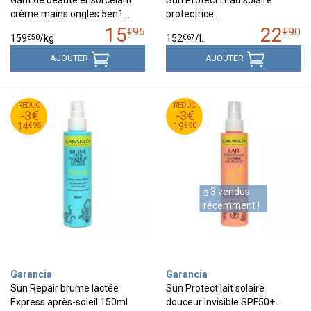
Gant de beauté ensorcelant
Sun Protect l'Eau solaire
crème mains ongles 5en1…
protectrice…
15
22
€
95
€
90
€
50
€
67
159
/kg
152
/
l.
AJOUTER
AJOUTER
95
€
90
€
RÉDUC
17
RÉDUC
22
-3€
-3€
95
€
90
€
14
19
€
95
€
90
14
19
3 vendus
récemment !
Garancia
Garancia
Sun Repair brume lactée
Sun Protect lait solaire
Express après-soleil 150ml
douceur invisible SPF50+…