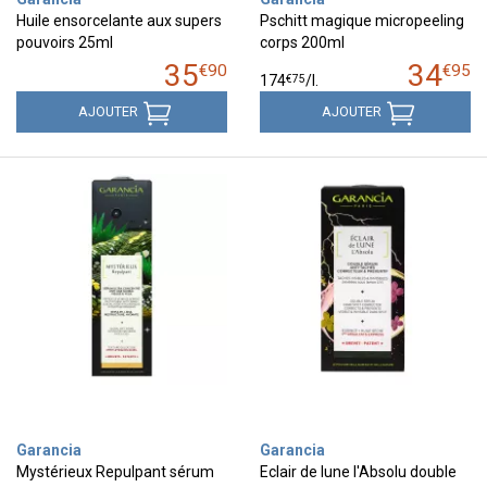
Huile ensorcelante aux supers
Pschitt magique micropeeling
pouvoirs 25ml
corps 200ml
35
34
€
90
€
95
€
75
174
/
l.
AJOUTER
AJOUTER
Garancia
Garancia
Mystérieux Repulpant sérum
Eclair de lune l'Absolu double