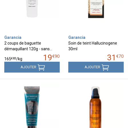
Garancia
Garancia
2 coups de baguette
Soin de teint Hallucinogene
démaquillant 120g - sans…
30ml
19
31
€
90
€
70
€
83
165
/kg
AJOUTER
AJOUTER