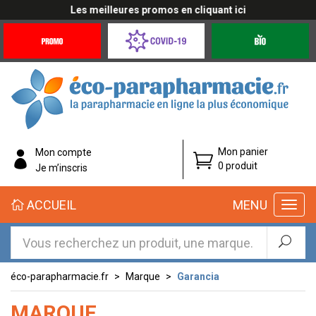
Les meilleures promos en cliquant ici
Promotions
Covid-
Produits
&
19
bio
Offres
Coronavirus
éco-
Mon panier
Mon compte
parapharmacie.fr
0 produit
Je m’inscris
éco-
ACCUEIL
MENU
parapharmacie.fr
éco-parapharmacie.fr
Marque
Garancia
MARQUE