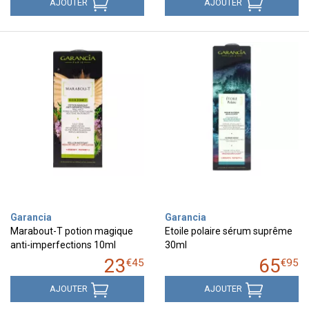
AJOUTER
AJOUTER
Garancia
Garancia
Marabout-T potion magique
Etoile polaire sérum suprême
anti-imperfections 10ml
30ml
23
65
€
45
€
95
AJOUTER
AJOUTER