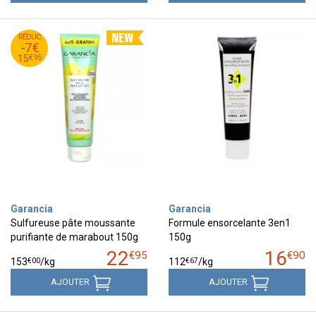
95
€
RÉDUC
22
-7€
95
€
15
€
95
15
Garancia
Garancia
Sulfureuse pâte moussante
Formule ensorcelante 3en1
purifiante de marabout 150g
150g
22
16
€
95
€
90
€
00
€
67
153
/kg
112
/kg
AJOUTER
AJOUTER