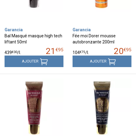
Garancia
Garancia
Bal Masqué masque high tech
Fée moi Dorer mousse
liftant 50ml
autobronzante 200ml
21
20
€
95
€
95
€
00
€
75
439
/
l.
104
/
l.
AJOUTER
AJOUTER