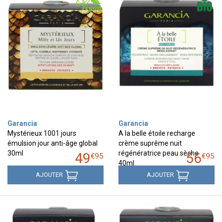
Garancia
Garancia
Mystérieux 1001 jours
A la belle étoile recharge
émulsion jour anti-âge global
crème suprême nuit
30ml
régénératrice peau sèche
49
56
€
95
€
95
40ml
AJOUTER
AJOUTER