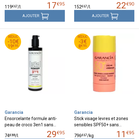
17
22
€
95
€
90
€
67
€
67
119
/
l.
152
/
l.
AJOUTER
AJOUTER
95
€
95
€
RÉDUC
29
RÉDUC
11
-10€
-3€
95
€
95
€
19
8
€
95
€
95
19
8
Garancia
Garancia
Ensorcelante formule anti-
Stick visage levres et zones
peau de croco 3en1 sans…
sensibles SPF50+ sans…
29
11
€
95
€
95
€
88
€
67
74
/
l.
796
/kg