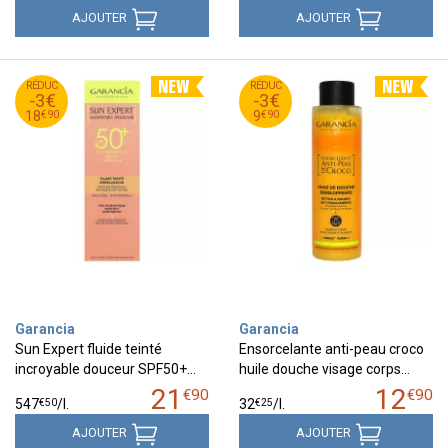
AJOUTER
AJOUTER
90
€
90
€
RÉDUC
21
RÉDUC
12
-3€
-3€
90
€
90
€
18
9
€
90
€
90
18
9
Garancia
Garancia
Sun Expert fluide teinté
Ensorcelante anti-peau croco
incroyable douceur SPF50+…
huile douche visage corps…
21
12
€
90
€
90
€
50
€
25
547
/
l.
32
/
l.
AJOUTER
AJOUTER