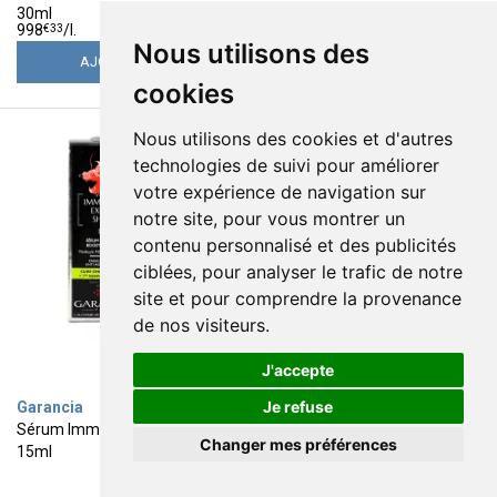
30ml
29
29
€
95
€
95
€
33
€
33
998
/
l.
998
/
l.
Nous utilisons des
AJOUTER
AJOUTER
cookies
Nous utilisons des cookies et d'autres
technologies de suivi pour améliorer
votre expérience de navigation sur
notre site, pour vous montrer un
contenu personnalisé et des publicités
ciblées, pour analyser le trafic de notre
site et pour comprendre la provenance
de nos visiteurs.
J'accepte
Je refuse
Garancia
Garancia
Sérum Immortal express Shot
Ma vap' bien aimée 40ml
Changer mes préférences
15ml
53
21
€
95
€
95
€
75
548
/
l.