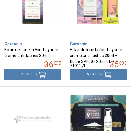
Garancia
Garancia
Eclair de Lune la Foudroyante
Eclair de lune la foudroyante
crème anti-tâches 30ml
creme anti-taches 30ml +
fluide SPF50+ 20ml offert
36
35
€
95
€
95
€
00
719
/
l.
AJOUTER
AJOUTER