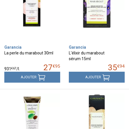
Garancia
Garancia
La perle du marabout 30ml
L'élixir du marabout
sérum 15ml
27
35
€
95
€
94
€
67
931
/
l.
AJOUTER
AJOUTER