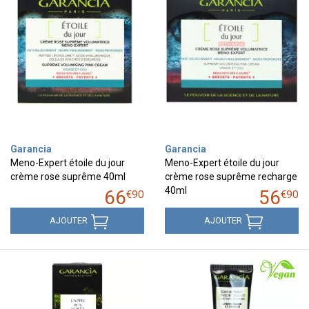
Garancia
Garancia
Meno-Expert étoile du jour
Meno-Expert étoile du jour
crème rose suprême 40ml
crème rose suprême recharge
40ml
66
56
€
90
€
90
AJOUTER
AJOUTER