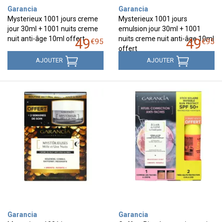
Garancia
Garancia
Mysterieux 1001 jours creme
Mysterieux 1001 jours
jour 30ml + 1001 nuits creme
emulsion jour 30ml + 1001
nuit anti-âge 10ml offert
nuits creme nuit anti-âge 10ml
49
49
€
95
€
95
offert
AJOUTER
AJOUTER
Garancia
Garancia