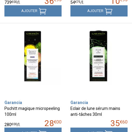
36
10
€
00
€
75
739
/
l.
54
/
l.
AJOUTER
AJOUTER
Garancia
Garancia
Pschitt magique micropeeling
Eclair de lune sérum mains
100ml
anti-tâches 30ml
28
35
€
00
€
60
€
00
280
/
l.