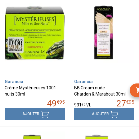
Garancia
Garancia
Crème Mystérieuses 1001
BB Cream nude
nuits 30ml
Chardon & Marabout 30ml
49
27
€
95
€
95
€
67
931
/
l.
AJOUTER
AJOUTER