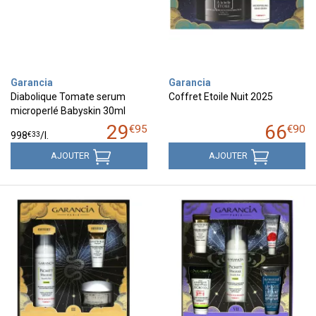
Garancia
Garancia
Diabolique Tomate serum
Coffret Etoile Nuit 2025
microperlé Babyskin 30ml
29
66
€
95
€
90
€
33
998
/
l.
AJOUTER
AJOUTER