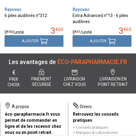
Rayovac
Rayovac
6 piles auditives n°312
Extra Advanced n°13 - 6 piles
auditives
3
3
€
60
€
65
€
60
€
61
0
/unité
0
/unité
AJOUTER
AJOUTER
Les avantages de
ÉCO-PARAPHARMACIE.FR
€
PAIEMENT
LIVRAISON
LIVRAISON EN
PRIX
SÉCURISÉ
CHEZ VOUS
POINT RETRAIT
CHOIX
À propos
Divers
éco-parapharmacie.fr vous
Retrouvez les conseils
permet de commander en
pratiques
ligne et de les recevoir chez
Conseils pratiques
vous ou en point retrait.
Marques & Laboratoires