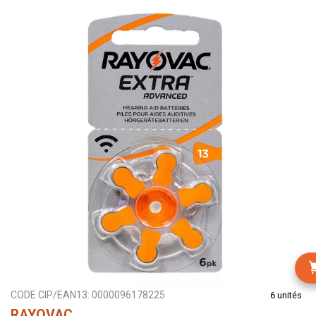
CODE CIP/EAN13:
0000096178225
6 unités
RAYOVAC