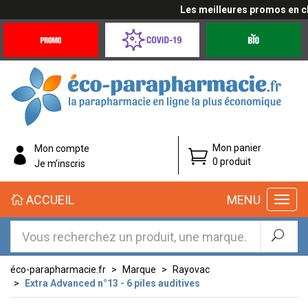
Les meilleures promos en cliq
Promotions
Covid-
Produits
&
19
bio
Offres
Coronavirus
éco-
Mon panier
Mon compte
parapharmacie.fr
0 produit
Je m’inscris
éco-
ACCUEIL
MENU
parapharmacie.fr
éco-parapharmacie.fr
Marque
Rayovac
Extra Advanced n°13 - 6 piles auditives