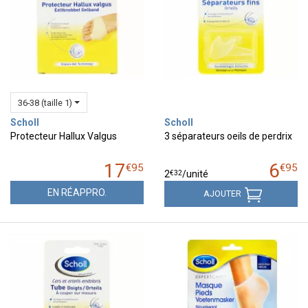
36-38 (taille 1)
Scholl
Scholl
Protecteur Hallux Valgus
3 séparateurs oeils de perdrix
17
6
€
95
€
95
€
32
2
/unité
EN RÉAPPRO.
AJOUTER