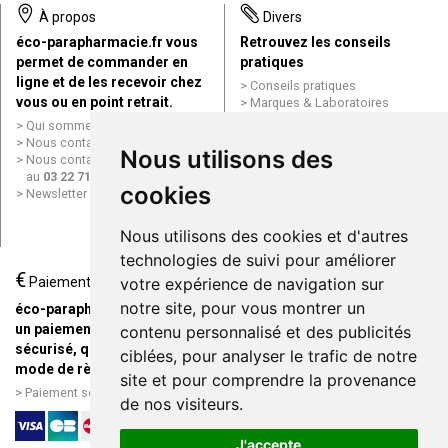
À propos
Divers
éco-parapharmacie.fr vous
Retrouvez les conseils
permet de commander en
pratiques
ligne et de les recevoir chez
Conseils pratiques
vous ou en point retrait.
Marques & Laboratoires
Conditions générales de vente
Qui sommes nous ?
(CGV)
Nous contacter par e-mail
Nous utilisons des
Mentions légales
Nous contacter par téléphone
Données personnelles
au
03 22 71 64 10
Cookies
cookies
Newsletter
Mes préférences Cookies
Grande Pharmacie d’Amiens en
Nous utilisons des cookies et d'autres
ligne
technologies de suivi pour améliorer
€
Livraison / Point retrait
Paiement
votre expérience de navigation sur
Commandez en ligne et
notre site, pour vous montrer un
éco-parapharmacie.fr offre
recevez votre commande
un paiement entièrement
contenu personnalisé et des publicités
rapidement chez vous ou en
sécurisé, quel que soit le
ciblées, pour analyser le trafic de notre
point retrait
mode de règlement
site et pour comprendre la provenance
Livraison chez vous ou en
Paiement sécurisé et simple
de nos visiteurs.
points relais
J'accepte