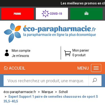
Les meilleures promos en cliqu
Promotions
Covid-
Produits
&
19
bio
Offres
Coronavirus
éco-
Mon panier
Mon compte
parapharmacie.fr
0 produit
Je m’inscris
éco-
ACCUEIL
MENU
parapharmacie.fr
éco-parapharmacie.fr
Marque
Scholl
Expert Support 1 paire de semelles chaussures de sport S
35,5-40,5