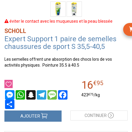
éviter le contact avec les muqueuses et la peau blessée
SCHOLL
Expert Support 1 paire de semelles
chaussures de sport S 35,5-40,5
Les semelles offrent une absorption des chocs lors de vos
activités physiques. Pointure 35.5 à 40.5
16
€
95
Messenger
WhatsApp
Snapchat
Telegram
Message
Facebook
€
75
423
/kg
Partager
CONTINUER
AJOUTER