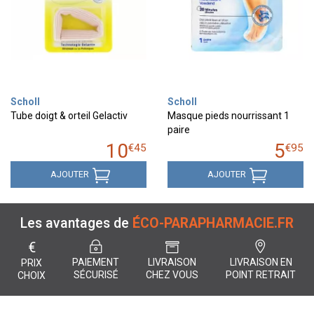
Scholl
Scholl
Tube doigt & orteil Gelactiv
Masque pieds nourrissant 1
paire
10
5
€
45
€
95
AJOUTER
AJOUTER
Les avantages de
ÉCO-PARAPHARMACIE.FR
€
PAIEMENT
LIVRAISON
LIVRAISON EN
PRIX
SÉCURISÉ
CHEZ VOUS
POINT RETRAIT
CHOIX