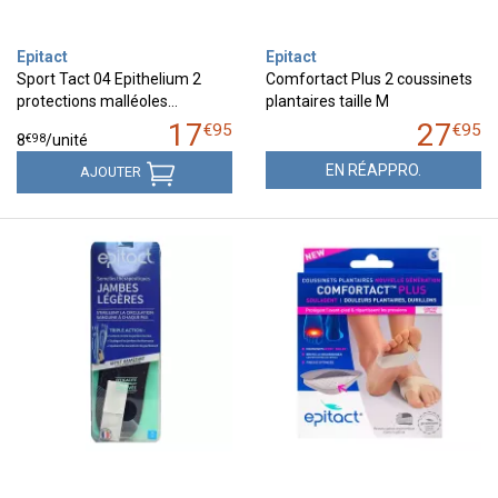
Epitact
Epitact
Sport Tact 04 Epithelium 2
Comfortact Plus 2 coussinets
protections malléoles…
plantaires taille M
17
27
€
95
€
95
€
98
8
/unité
EN RÉAPPRO.
AJOUTER