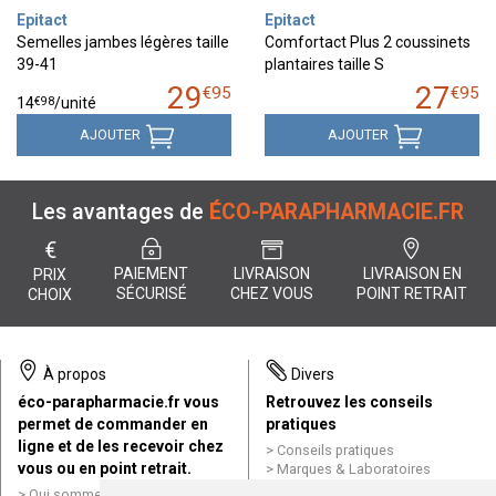
Epitact
Epitact
Semelles jambes légères taille
Comfortact Plus 2 coussinets
39-41
plantaires taille S
29
27
€
95
€
95
€
98
14
/unité
AJOUTER
AJOUTER
Les avantages de
ÉCO-PARAPHARMACIE.FR
€
PAIEMENT
LIVRAISON
LIVRAISON EN
PRIX
SÉCURISÉ
CHEZ VOUS
POINT RETRAIT
CHOIX
À propos
Divers
éco-parapharmacie.fr vous
Retrouvez les conseils
permet de commander en
pratiques
ligne et de les recevoir chez
Conseils pratiques
vous ou en point retrait.
Marques & Laboratoires
Conditions générales de vente
Qui sommes nous ?