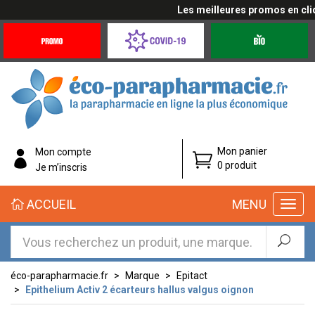
Les meilleures promos en cliqua
Promotions
Covid-
Produits
&
19
bio
Offres
Coronavirus
éco-
Mon panier
Mon compte
parapharmacie.fr
0 produit
Je m’inscris
éco-
ACCUEIL
MENU
parapharmacie.fr
éco-parapharmacie.fr
Marque
Epitact
Epithelium Activ 2 écarteurs hallus valgus oignon