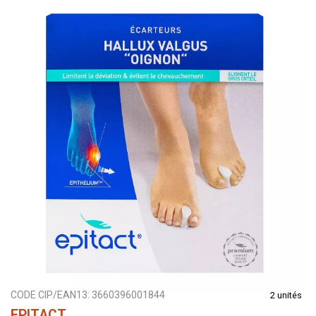
CODE CIP/EAN13:
3660396001844
2 unités
EPITACT