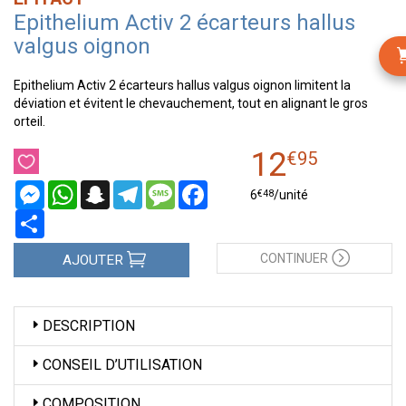
Epithelium Activ 2 écarteurs hallus
valgus oignon
Epithelium Activ 2 écarteurs hallus valgus oignon limitent la
déviation et évitent le chevauchement, tout en alignant le gros
orteil.
12
€
95
Messenger
WhatsApp
Snapchat
Telegram
Message
Facebook
€
48
6
/unité
Partager
CONTINUER
AJOUTER
DESCRIPTION
CONSEIL D’UTILISATION
COMPOSITION