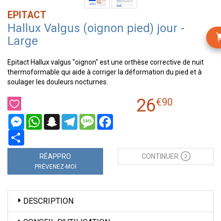
EPITACT
Hallux Valgus (oignon pied) jour -
Large
Epitact Hallux valgus "oignon" est une orthèse corrective de nuit
thermoformable qui aide à corriger la déformation du pied et à
soulager les douleurs nocturnes.
26
€
90
Messenger
WhatsApp
Snapchat
Telegram
Message
Facebook
Partager
RÉAPPRO
CONTINUER
PRÉVENEZ-MOI
DESCRIPTION