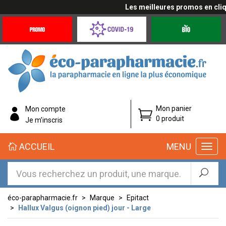
Les meilleures promos en cliqua
Promotions
Covid-
Produits
&
19
bio
Offres
Coronavirus
éco-
Mon panier
Mon compte
parapharmacie.fr
0 produit
Je m’inscris
éco-
ACCUEIL
MENU
parapharmacie.fr
éco-parapharmacie.fr
Marque
Epitact
Hallux Valgus (oignon pied) jour - Large