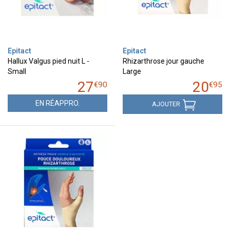
Epitact
Epitact
Hallux Valgus pied nuit L -
Rhizarthrose jour gauche
Small
Large
27
20
€
90
€
95
EN RÉAPPRO.
AJOUTER