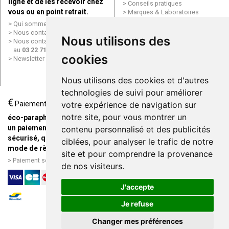
ligne et de les recevoir chez
Conseils pratiques
vous ou en point retrait.
Marques & Laboratoires
Conditions générales de vente
Qui sommes nous ?
(CGV)
Nous contacter par e-mail
Nous utilisons des
Mentions légales
Nous contacter par téléphone
Données personnelles
au
03 22 71 64 10
Cookies
cookies
Newsletter
Mes préférences Cookies
Grande Pharmacie d’Amiens en
Nous utilisons des cookies et d'autres
ligne
technologies de suivi pour améliorer
€
Livraison / Point retrait
Paiement
votre expérience de navigation sur
Commandez en ligne et
notre site, pour vous montrer un
éco-parapharmacie.fr offre
recevez votre commande
un paiement entièrement
contenu personnalisé et des publicités
rapidement chez vous ou en
sécurisé, quel que soit le
ciblées, pour analyser le trafic de notre
point retrait
mode de règlement
site et pour comprendre la provenance
Livraison chez vous ou en
Paiement sécurisé et simple
de nos visiteurs.
points relais
J'accepte
Je refuse
Changer mes préférences