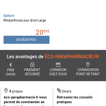
Epitact
Rhizarthrose jour droit Large
20
€
95
EN RÉAPPRO.
Les avantages de
ÉCO-PARAPHARMACIE.FR
€
PAIEMENT
LIVRAISON
LIVRAISON EN
PRIX
SÉCURISÉ
CHEZ VOUS
POINT RETRAIT
CHOIX
À propos
Divers
éco-parapharmacie.fr vous
Retrouvez les conseils
permet de commander en
pratiques