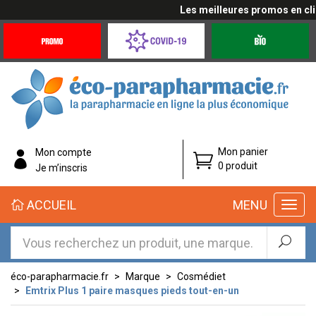
Les meilleures promos en cliqua
Promotions
Covid-
Produits
&
19
bio
Offres
Coronavirus
éco-
Mon panier
Mon compte
parapharmacie.fr
0 produit
Je m’inscris
éco-
ACCUEIL
MENU
parapharmacie.fr
éco-parapharmacie.fr
Marque
Cosmédiet
Emtrix Plus 1 paire masques pieds tout-en-un