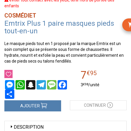
éviter tout contact avec les yeux, tenir hors de portée des
enfants
COSMÉDIET
Emtrix Plus 1 paire masques pieds
tout-en-un
Le masque pieds tout en 1 proposé par la marque Emtrix est un
soin complet qui se présente sous forme de chaussettes. Il
hydrate, nourrit et exfolie la peau et convient particulièrement en
cas de pieds secs ou talons fendillés.
7
€
95
Messenger
WhatsApp
Snapchat
Telegram
Message
Facebook
€
98
3
/unité
Partager
CONTINUER
AJOUTER
DESCRIPTION