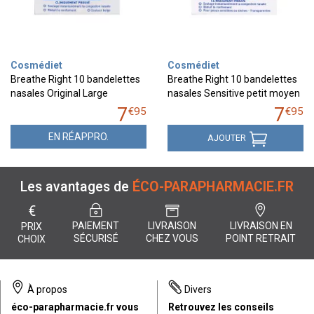
Cosmédiet
Cosmédiet
Breathe Right 10 bandelettes
Breathe Right 10 bandelettes
nasales Original Large
nasales Sensitive petit moyen
7
7
€
95
€
95
EN RÉAPPRO.
AJOUTER
Les avantages de
ÉCO-PARAPHARMACIE.FR
€
PAIEMENT
LIVRAISON
LIVRAISON EN
PRIX
SÉCURISÉ
CHEZ VOUS
POINT RETRAIT
CHOIX
À propos
Divers
éco-parapharmacie.fr vous
Retrouvez les conseils