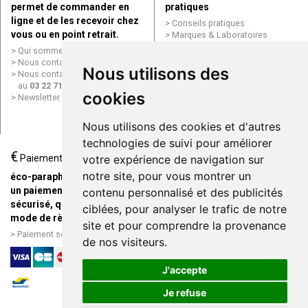
permet de commander en
pratiques
ligne et de les recevoir chez
Conseils pratiques
vous ou en point retrait.
Marques & Laboratoires
Conditions générales de vente
Qui sommes nous ?
(CGV)
Nous contacter par e-mail
Nous utilisons des
Mentions légales
Nous contacter par téléphone
Données personnelles
au
03 22 71 64 10
Cookies
cookies
Newsletter
Mes préférences Cookies
Grande Pharmacie d’Amiens en
Nous utilisons des cookies et d'autres
ligne
technologies de suivi pour améliorer
€
Livraison / Point retrait
Paiement
votre expérience de navigation sur
Commandez en ligne et
notre site, pour vous montrer un
éco-parapharmacie.fr offre
recevez votre commande
un paiement entièrement
contenu personnalisé et des publicités
rapidement chez vous ou en
sécurisé, quel que soit le
ciblées, pour analyser le trafic de notre
point retrait
mode de règlement
site et pour comprendre la provenance
Livraison chez vous ou en
Paiement sécurisé et simple
de nos visiteurs.
points relais
J'accepte
Je refuse