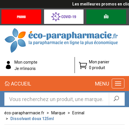
Les meilleures promos en cliqua
Promotions
Covid-
Produits
&
19
bio
Offres
Coronavirus
éco-
Mon panier
Mon compte
parapharmacie.fr
0 produit
Je m’inscris
éco-
ACCUEIL
MENU
parapharmacie.fr
éco-parapharmacie.fr
Marque
Ecrinal
Dissolvant doux 125ml