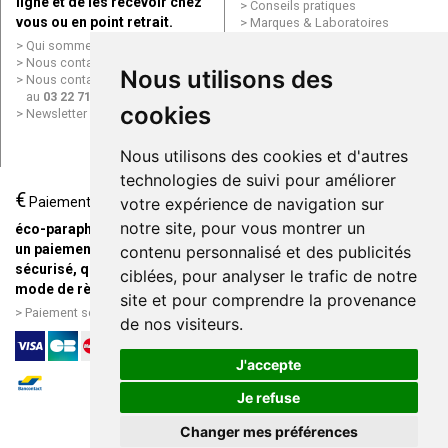
ligne et de les recevoir chez
Conseils pratiques
vous ou en point retrait.
Marques & Laboratoires
Conditions générales de vente
Qui sommes nous ?
(CGV)
Nous contacter par e-mail
Nous utilisons des
Mentions légales
Nous contacter par téléphone
Données personnelles
au
03 22 71 64 10
Cookies
cookies
Newsletter
Mes préférences Cookies
Grande Pharmacie d’Amiens en
Nous utilisons des cookies et d'autres
ligne
technologies de suivi pour améliorer
€
Livraison / Point retrait
Paiement
votre expérience de navigation sur
Commandez en ligne et
notre site, pour vous montrer un
éco-parapharmacie.fr offre
recevez votre commande
un paiement entièrement
contenu personnalisé et des publicités
rapidement chez vous ou en
sécurisé, quel que soit le
ciblées, pour analyser le trafic de notre
point retrait
mode de règlement
site et pour comprendre la provenance
Livraison chez vous ou en
Paiement sécurisé et simple
de nos visiteurs.
points relais
J'accepte
Je refuse
Changer mes préférences