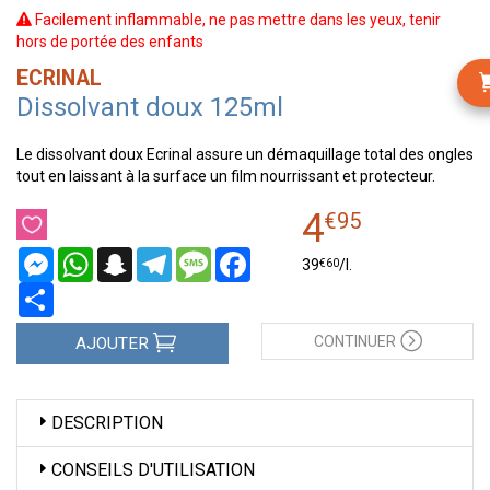
Facilement inflammable, ne pas mettre dans les yeux, tenir
hors de portée des enfants
ECRINAL
Dissolvant doux 125ml
Le dissolvant doux Ecrinal assure un démaquillage total des ongles
tout en laissant à la surface un film nourrissant et protecteur.
4
€
95
Messenger
WhatsApp
Snapchat
Telegram
Message
Facebook
€
60
39
/
l.
Partager
CONTINUER
AJOUTER
DESCRIPTION
CONSEILS D'UTILISATION