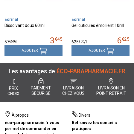
Ecrinal
Ecrinal
Dissolvant doux 60ml
Gel cuticules émollient 10ml
3
6
€
45
€
25
€
50
€
00
57
/
l.
625
/
l.
AJOUTER
AJOUTER
Les avantages de
ÉCO-PARAPHARMACIE.FR
€
PAIEMENT
LIVRAISON
LIVRAISON EN
PRIX
SÉCURISÉ
CHEZ VOUS
POINT RETRAIT
CHOIX
À propos
Divers
éco-parapharmacie.fr vous
Retrouvez les conseils
permet de commander en
pratiques