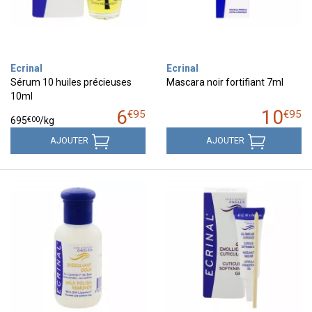
Ecrinal
Ecrinal
Sérum 10 huiles précieuses
Mascara noir fortifiant 7ml
10ml
6
10
€
95
€
95
€
00
695
/kg
AJOUTER
AJOUTER