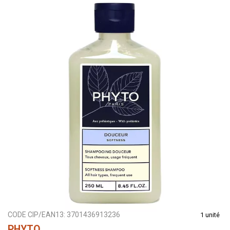
CODE CIP/EAN13:
3701436913236
1 unité
PHYTO