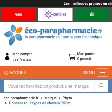
Les meilleures promos en cliqu
Promotions
Covid-
Produits
&
19
bio
Offres
Coronavirus
éco-
Mon panier
Mon compte
parapharmacie.fr
0 produit
Je m’inscris
éco-
ACCUEIL
MENU
parapharmacie.fr
éco-parapharmacie.fr
Marque
Phyto
Douceur tous types de cheveux 250ml