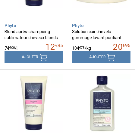
Phyto
Phyto
Blond après-shampoing
Solution cuir chevelu
sublimateur cheveux blonds…
gommage lavant purifiant…
12
20
€
95
€
95
€
00
€
75
74
/
l.
104
/kg
AJOUTER
AJOUTER