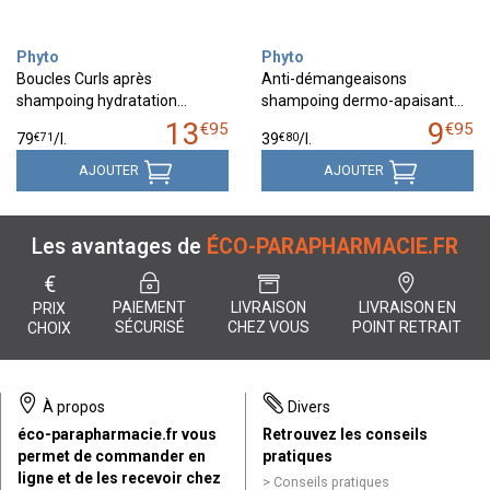
Phyto
Phyto
Boucles Curls après
Anti-démangeaisons
shampoing hydratation…
shampoing dermo-apaisant…
13
9
€
95
€
95
€
71
€
80
79
/
l.
39
/
l.
AJOUTER
AJOUTER
Les avantages de
ÉCO-PARAPHARMACIE.FR
€
PAIEMENT
LIVRAISON
LIVRAISON EN
PRIX
SÉCURISÉ
CHEZ VOUS
POINT RETRAIT
CHOIX
À propos
Divers
éco-parapharmacie.fr vous
Retrouvez les conseils
permet de commander en
pratiques
ligne et de les recevoir chez
Conseils pratiques