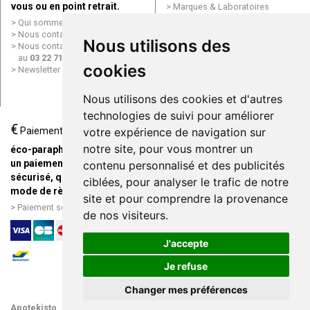
vous ou en point retrait.
Marques & Laboratoires
Conditions générales de vente
Qui sommes nous ?
(CGV)
Nous contacter par e-mail
Nous utilisons des
Mentions légales
Nous contacter par téléphone
Données personnelles
au
03 22 71 64 10
Cookies
cookies
Newsletter
Mes préférences Cookies
Grande Pharmacie d’Amiens en
Nous utilisons des cookies et d'autres
ligne
technologies de suivi pour améliorer
€
Livraison / Point retrait
Paiement
votre expérience de navigation sur
Commandez en ligne et
notre site, pour vous montrer un
éco-parapharmacie.fr offre
recevez votre commande
un paiement entièrement
contenu personnalisé et des publicités
rapidement chez vous ou en
sécurisé, quel que soit le
ciblées, pour analyser le trafic de notre
point retrait
mode de règlement
site et pour comprendre la provenance
Livraison chez vous ou en
Paiement sécurisé et simple
de nos visiteurs.
points relais
J'accepte
Je refuse
Changer mes préférences
Apotekisto