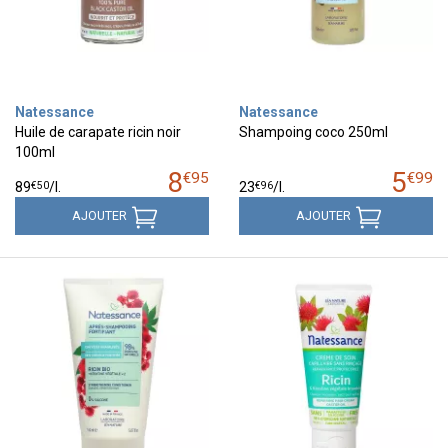
Natessance
Natessance
Huile de carapate ricin noir
Shampoing coco 250ml
100ml
8
5
€
95
€
99
€
50
€
96
89
/
l.
23
/
l.
AJOUTER
AJOUTER