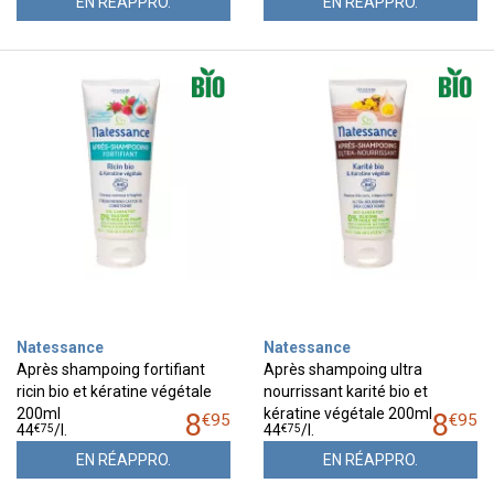
EN RÉAPPRO.
EN RÉAPPRO.
Natessance
Natessance
Après shampoing fortifiant
Après shampoing ultra
ricin bio et kératine végétale
nourrissant karité bio et
200ml
kératine végétale 200ml
8
8
€
95
€
95
€
75
€
75
44
/
l.
44
/
l.
EN RÉAPPRO.
EN RÉAPPRO.