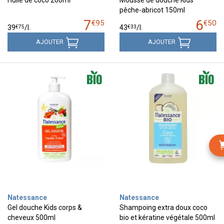
Huile de coco 200ml
Mousse de douche Kids
pêche-abricot 150ml
7
6
€
95
€
50
€
75
€
33
39
/
l.
43
/
l.
AJOUTER
AJOUTER
Natessance
Natessance
Gel douche Kids corps &
Shampoing extra doux coco
cheveux 500ml
bio et kératine végétale 500ml