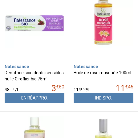
Natessance
Natessance
Dentifrice soin dents sensibles
Huile de rose musquée 100ml
huile Giroflier bio 75ml
3
11
€
60
€
45
€
00
€
50
48
/
l.
114
/
l.
EN RÉAPPRO.
INDISPO.