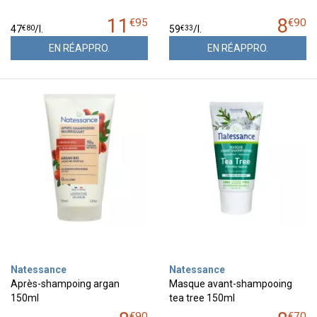
11
8
€
95
€
90
€
80
€
33
47
/
l.
59
/
l.
EN RÉAPPRO.
EN RÉAPPRO.
Natessance
Natessance
Après-shampoing argan
Masque avant-shampooing
150ml
tea tree 150ml
€
90
€
70