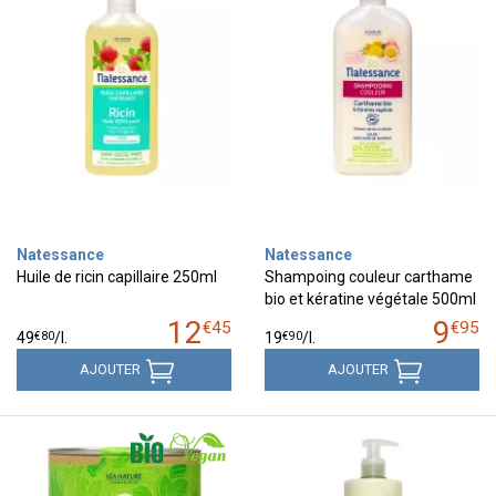
Natessance
Natessance
Huile de ricin capillaire 250ml
Shampoing couleur carthame
bio et kératine végétale 500ml
12
9
€
45
€
95
€
80
€
90
49
/
l.
19
/
l.
AJOUTER
AJOUTER