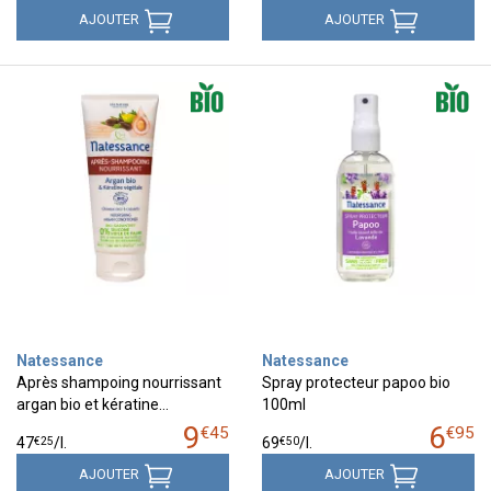
AJOUTER
AJOUTER
Natessance
Natessance
Après shampoing nourrissant
Spray protecteur papoo bio
argan bio et kératine…
100ml
9
6
€
45
€
95
€
25
€
50
47
/
l.
69
/
l.
AJOUTER
AJOUTER