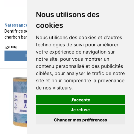
Nous utilisons des
cookies
Natessance
Natessance
Dentifrice soin blancheur
Dentifrice soin complet
Nous utilisons des cookies et d'autres
charbon bambou bio 75ml
propolis 75ml
3
3
technologies de suivi pour améliorer
€
90
€
75
€
00
€
00
52
/
l.
50
/
l.
votre expérience de navigation sur
INDISPO.
INDISPO.
notre site, pour vous montrer un
contenu personnalisé et des publicités
ciblées, pour analyser le trafic de notre
site et pour comprendre la provenance
de nos visiteurs.
J'accepte
Je refuse
Changer mes préférences