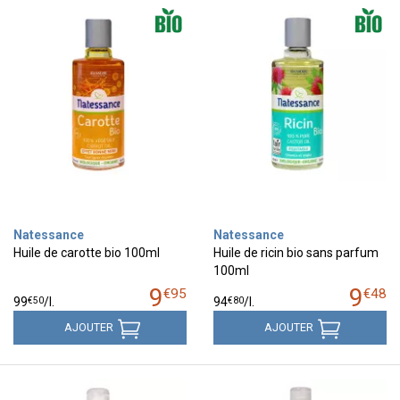
Natessance
Natessance
Huile de carotte bio 100ml
Huile de ricin bio sans parfum
100ml
9
9
€
95
€
48
€
50
€
80
99
/
l.
94
/
l.
AJOUTER
AJOUTER