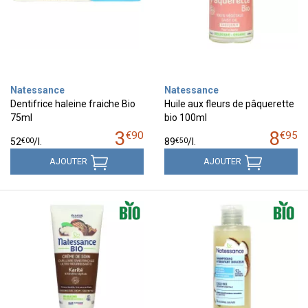
Natessance
Natessance
Dentifrice haleine fraiche Bio
Huile aux fleurs de pâquerette
75ml
bio 100ml
3
8
€
90
€
95
€
00
€
50
52
/
l.
89
/
l.
AJOUTER
AJOUTER