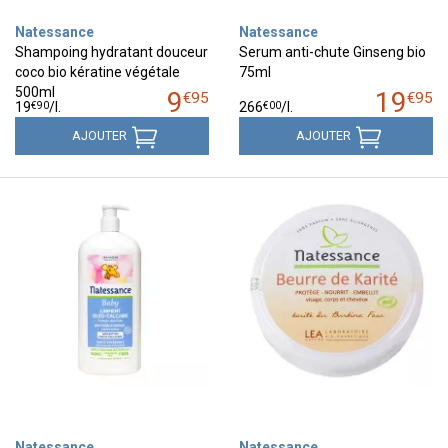
Natessance
Natessance
Shampoing hydratant douceur
Serum anti-chute Ginseng bio
coco bio kératine végétale
75ml
500ml
9
19
€
95
€
95
€
90
€
00
19
/
l.
266
/
l.
AJOUTER
AJOUTER
Natessance
Natessance