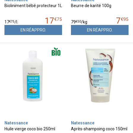
Bioliniment bébé protecteur 1L
Beurre de karité 100g
17
7
€
75
€
95
€
75
€
50
17
/
l.
79
/kg
EN RÉAPPRO.
EN RÉAPPRO.
Natessance
Natessance
Huile vierge coco bio 250ml
Après-shampoing coco 150ml