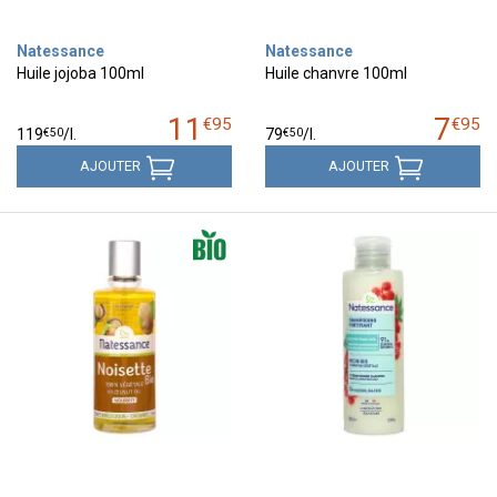
Natessance
Natessance
Huile jojoba 100ml
Huile chanvre 100ml
11
7
€
95
€
95
€
50
€
50
119
/
l.
79
/
l.
AJOUTER
AJOUTER