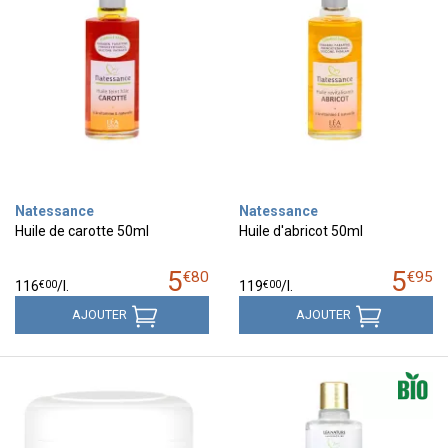
Natessance
Natessance
Huile de carotte 50ml
Huile d'abricot 50ml
5
5
€
80
€
95
€
00
€
00
116
/
l.
119
/
l.
AJOUTER
AJOUTER