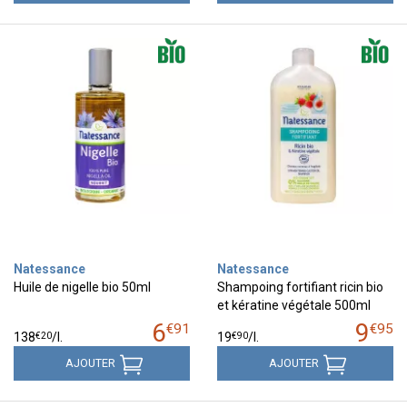
Natessance
Natessance
Huile de nigelle bio 50ml
Shampoing fortifiant ricin bio
et kératine végétale 500ml
6
9
€
91
€
95
€
20
€
90
138
/
l.
19
/
l.
AJOUTER
AJOUTER