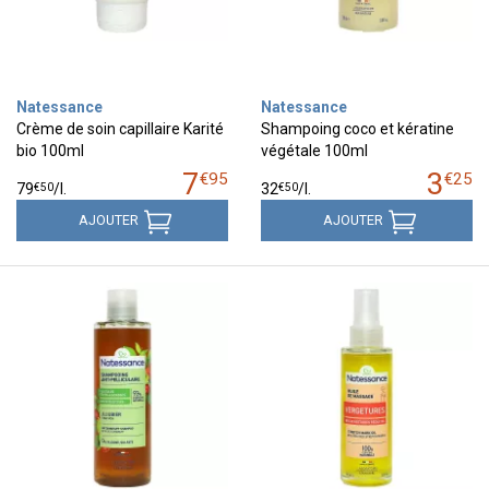
Natessance
Natessance
Crème de soin capillaire Karité
Shampoing coco et kératine
bio 100ml
végétale 100ml
7
3
€
95
€
25
€
50
€
50
79
/
l.
32
/
l.
AJOUTER
AJOUTER