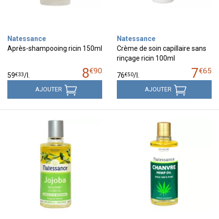
Natessance
Natessance
Après-shampooing ricin 150ml
Crème de soin capillaire sans
rinçage ricin 100ml
8
7
€
90
€
65
€
33
€
50
59
/
l.
76
/
l.
AJOUTER
AJOUTER