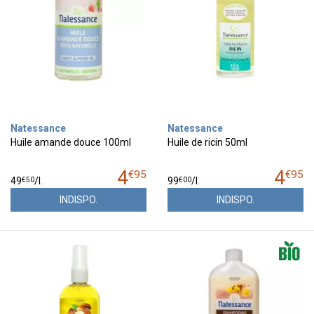
Natessance
Natessance
Huile amande douce 100ml
Huile de ricin 50ml
4
4
€
95
€
95
€
50
€
00
49
/
l.
99
/
l.
INDISPO.
INDISPO.