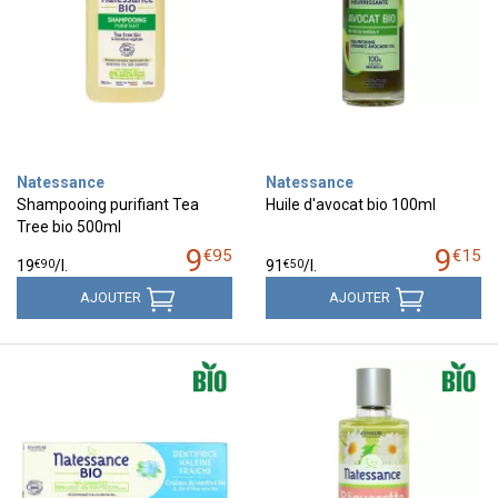
Natessance
Natessance
Shampooing purifiant Tea
Huile d'avocat bio 100ml
Tree bio 500ml
9
9
€
95
€
15
€
90
€
50
19
/
l.
91
/
l.
AJOUTER
AJOUTER