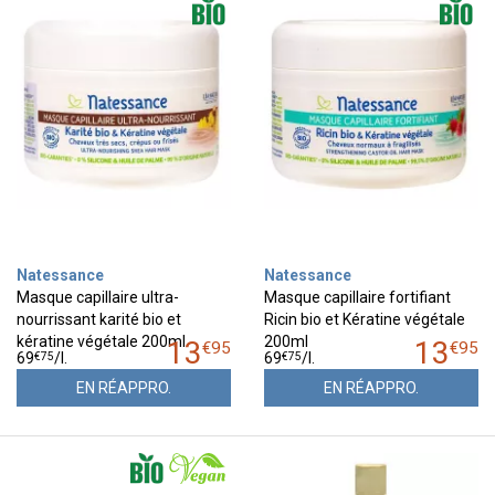
Natessance
Natessance
Masque capillaire ultra-
Masque capillaire fortifiant
nourrissant karité bio et
Ricin bio et Kératine végétale
kératine végétale 200ml
200ml
13
13
€
95
€
95
€
75
€
75
69
/
l.
69
/
l.
EN RÉAPPRO.
EN RÉAPPRO.