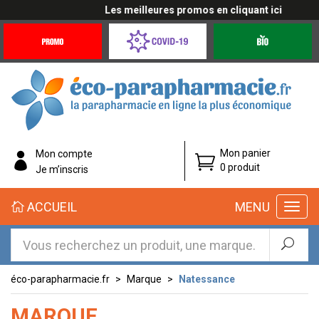
Les meilleures promos en cliquant ici
Promotions
Covid-
Produits
&
19
bio
Offres
Coronavirus
éco-
Mon panier
Mon compte
parapharmacie.fr
0 produit
Je m’inscris
éco-
ACCUEIL
MENU
parapharmacie.fr
éco-parapharmacie.fr
Marque
Natessance
MARQUE