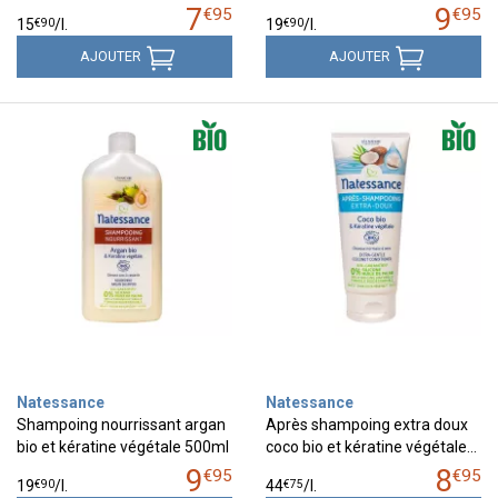
7
9
€
95
€
95
€
90
€
90
15
/
l.
19
/
l.
AJOUTER
AJOUTER
Natessance
Natessance
Shampoing nourrissant argan
Après shampoing extra doux
bio et kératine végétale 500ml
coco bio et kératine végétale…
9
8
€
95
€
95
€
90
€
75
19
/
l.
44
/
l.