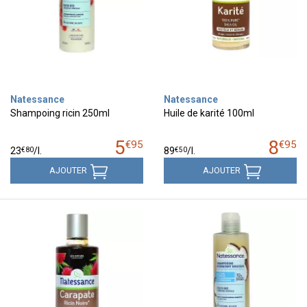
Natessance
Natessance
Shampoing ricin 250ml
Huile de karité 100ml
5
8
€
95
€
95
€
80
€
50
23
/
l.
89
/
l.
AJOUTER
AJOUTER