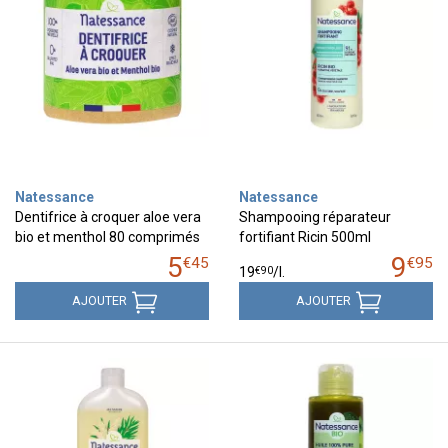
Natessance
Natessance
Dentifrice à croquer aloe vera
Shampooing réparateur
bio et menthol 80 comprimés
fortifiant Ricin 500ml
5
9
€
45
€
95
€
90
19
/
l.
AJOUTER
AJOUTER