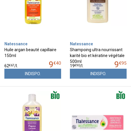
Natessance
Natessance
Huile argan beauté capillaire
Shampoing ultra nourrissant
150ml
karité bio et kératine végétale
500ml
9
9
€
40
€
95
€
67
€
90
62
/
l.
19
/
l.
INDISPO.
INDISPO.