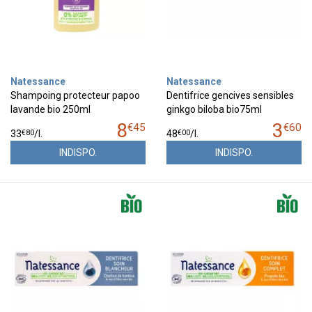
Natessance
Natessance
Shampoing protecteur papoo
Dentifrice gencives sensibles
lavande bio 250ml
ginkgo biloba bio75ml
8
3
€
45
€
60
€
80
€
00
33
/
l.
48
/
l.
INDISPO.
INDISPO.