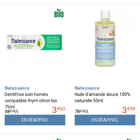
Natessance
Natessance
Dentifrice soin homéo
Huile d'amande douce 100%
compatible thym citron bio
naturelle 50ml
75ml
3
3
€
60
€
90
€
00
€
00
48
/
l.
78
/
l.
EN RÉAPPRO.
EN RÉAPPRO.