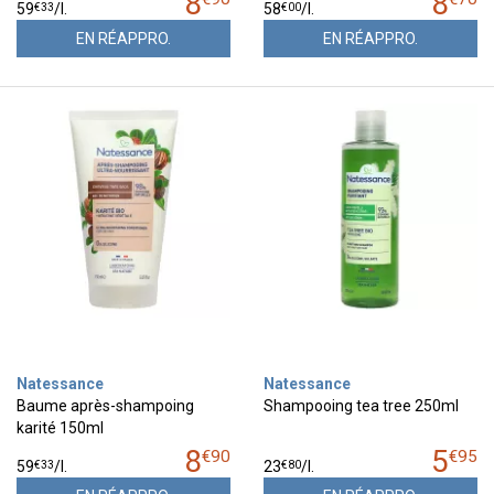
8
8
€
33
€
00
59
/
l.
58
/
l.
EN RÉAPPRO.
EN RÉAPPRO.
Natessance
Natessance
Baume après-shampoing
Shampooing tea tree 250ml
karité 150ml
8
5
€
90
€
95
€
33
€
80
59
/
l.
23
/
l.