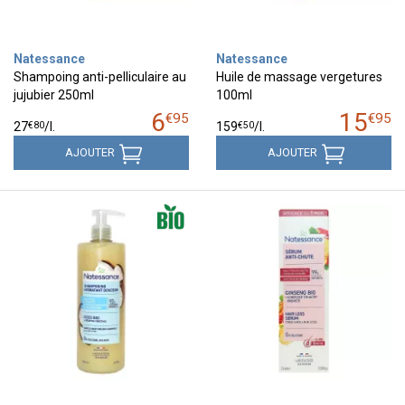
Natessance
Natessance
Shampoing anti-pelliculaire au
Huile de massage vergetures
jujubier 250ml
100ml
6
15
€
95
€
95
€
80
€
50
27
/
l.
159
/
l.
AJOUTER
AJOUTER