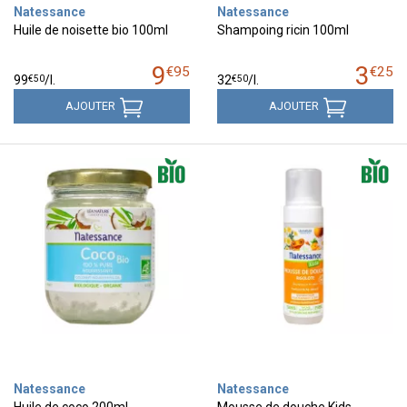
Natessance
Natessance
Huile de noisette bio 100ml
Shampoing ricin 100ml
9
3
€
95
€
25
€
50
€
50
99
/
l.
32
/
l.
AJOUTER
AJOUTER
Natessance
Natessance