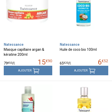
Natessance
Natessance
Masque capillaire argan &
Huile de coco bio 100ml
kératine 200ml
15
6
€
90
€
52
€
50
€
20
79
/
l.
65
/
l.
AJOUTER
AJOUTER