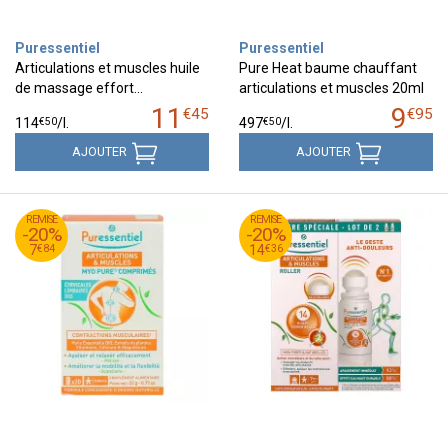
Puressentiel
Puressentiel
Articulations et muscles huile
Pure Heat baume chauffant
de massage effort…
articulations et muscles 20ml
11
9
€
45
€
95
€
50
€
50
114
/
l.
497
/
l.
AJOUTER
AJOUTER
79
€
95
€
REMISE
9
REMISE
17
-20%
-20%
84
€
36
€
7
14
€
84
€
36
7
14