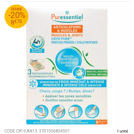
REMISE
95
€
10
-20%
76
€
8
€
76
8
CODE CIP/EAN13:
3701056804501
1 unité