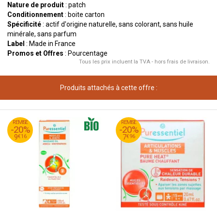
Nature de produit
: patch
Conditionnement
: boite carton
Spécificité
: actif d'origine naturelle, sans colorant, sans huile
minérale, sans parfum
Label
: Made in France
Promos et Offres
: Pourcentage
Tous les prix incluent la TVA - hors frais de livraison.
Produits attachés à cette offre :
45
€
95
€
REMISE
11
REMISE
9
-20%
-20%
16
€
96
€
9
7
€
16
€
96
9
7