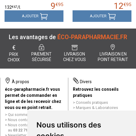
9
12
€
95
€
95
€
67
132
/
l.
AJOUTER
AJOUTER
Les avantages de
ÉCO-PARAPHARMACIE.FR
€
PAIEMENT
LIVRAISON
LIVRAISON EN
PRIX
SÉCURISÉ
CHEZ VOUS
POINT RETRAIT
CHOIX
À propos
Divers
éco-parapharmacie.fr vous
Retrouvez les conseils
permet de commander en
pratiques
ligne et de les recevoir chez
Conseils pratiques
vous ou en point retrait.
Marques & Laboratoires
Conditions générales de vente
Qui sommes nous ?
(CGV)
Nous contacter par e-mail
Nous utilisons des
Mentions légales
Nous contacter par téléphone
Données personnelles
au
03 22 71 64 10
Cookies
cookies
Newsletter