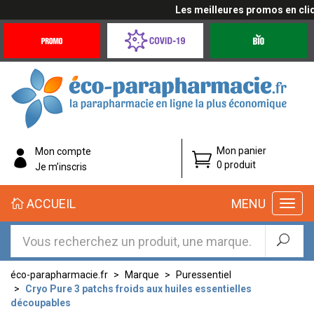
Les meilleures promos en cliquan
Promotions
Covid-
Produits
&
19
bio
Offres
Coronavirus
éco-
Mon panier
Mon compte
parapharmacie.fr
0 produit
Je m’inscris
éco-
ACCUEIL
MENU
parapharmacie.fr
éco-parapharmacie.fr
Marque
Puressentiel
Cryo Pure 3 patchs froids aux huiles essentielles
découpables