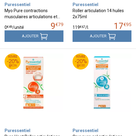
Puressentiel
Puressentiel
Myo Pure contractions
Roller articulation 14 huiles
musculaires articulations et…
2x75ml
9
17
€
79
€
95
€
49
€
67
0
/unité
119
/
l.
AJOUTER
AJOUTER
45
€
99
€
REMISE
10
REMISE
9
-20%
-20%
36
€
00
€
8
8
€
36
€
00
8
8
Puressentiel
Puressentiel