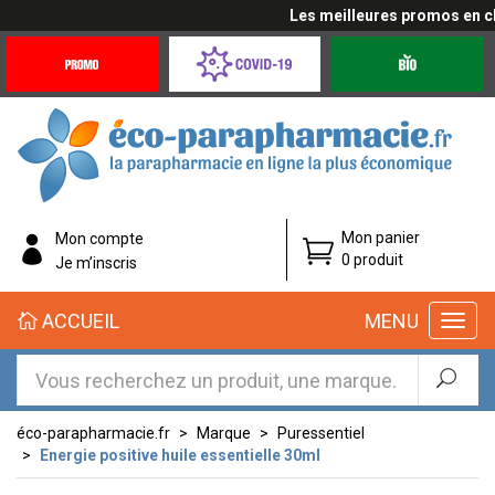
Les meilleures promos en cliq
Promotions
Covid-
Produits
&
19
bio
Offres
Coronavirus
éco-
Mon panier
Mon compte
parapharmacie.fr
0 produit
Je m’inscris
éco-
ACCUEIL
MENU
parapharmacie.fr
éco-parapharmacie.fr
Marque
Puressentiel
Energie positive huile essentielle 30ml