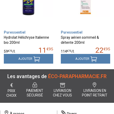
Puressentiel
Puressentiel
Hydrolat Hélichryse Italienne
Spray aérien sommeil &
bio 200ml
détente 200ml
11
22
€
95
€
95
€
75
€
75
59
/
l.
114
/
l.
AJOUTER
AJOUTER
Les avantages de
ÉCO-PARAPHARMACIE.FR
€
PAIEMENT
LIVRAISON
LIVRAISON EN
PRIX
SÉCURISÉ
CHEZ VOUS
POINT RETRAIT
CHOIX
À propos
Divers