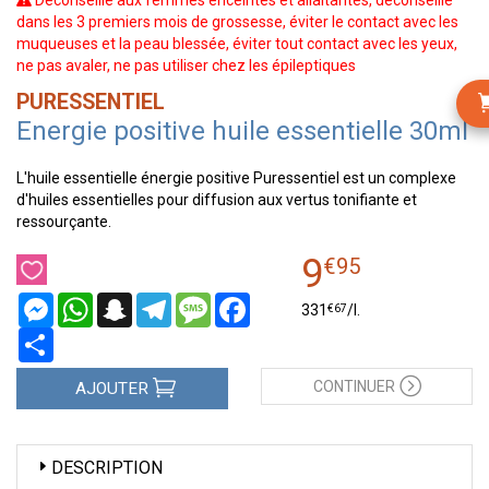
Déconseillé aux femmes enceintes et allaitantes, déconseillé
dans les 3 premiers mois de grossesse, éviter le contact avec les
muqueuses et la peau blessée, éviter tout contact avec les yeux,
ne pas avaler, ne pas utiliser chez les épileptiques
PURESSENTIEL
Energie positive huile essentielle 30ml
L'huile essentielle énergie positive Puressentiel est un complexe
d'huiles essentielles pour diffusion aux vertus tonifiante et
ressourçante.
9
€
95
Messenger
WhatsApp
Snapchat
Telegram
Message
Facebook
€
67
331
/
l.
Partager
CONTINUER
AJOUTER
DESCRIPTION