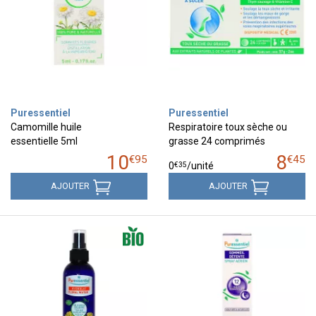
Puressentiel
Puressentiel
Camomille huile
Respiratoire toux sèche ou
essentielle 5ml
grasse 24 comprimés
10
8
€
95
€
45
€
35
0
/unité
AJOUTER
AJOUTER