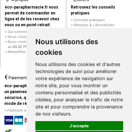
éco-parapharmacie.fr vous
Retrouvez les conseils
permet de commander en
pratiques
ligne et de les recevoir chez
Conseils pratiques
vous ou en point retrait.
Marques & Laboratoires
Conditions générales de vente
Qui sommes nous ?
(CGV)
Nous contacter par e-mail
Nous utilisons des
Mentions légales
Nous contacter par téléphone
Données personnelles
au
03 22 71 64 10
Cookies
cookies
Newsletter
Mes préférences Cookies
Grande Pharmacie d’Amiens en
Nous utilisons des cookies et d'autres
ligne
technologies de suivi pour améliorer
€
Livraison / Point retrait
Paiement
votre expérience de navigation sur
Commandez en ligne et
notre site, pour vous montrer un
éco-parapharmacie.fr offre
recevez votre commande
un paiement entièrement
contenu personnalisé et des publicités
rapidement chez vous ou en
sécurisé, quel que soit le
ciblées, pour analyser le trafic de notre
point retrait
mode de règlement
site et pour comprendre la provenance
Livraison chez vous ou en
Paiement sécurisé et simple
de nos visiteurs.
points relais
J'accepte