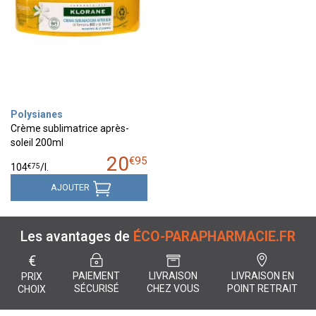
Polysianes
Crème sublimatrice après-
soleil 200ml
20
€
95
€
75
104
/
l.
AJOUTER
Les avantages de
ÉCO-PARAPHARMACIE.FR
€
PAIEMENT
LIVRAISON
LIVRAISON EN
PRIX
SÉCURISÉ
CHEZ VOUS
POINT RETRAIT
CHOIX