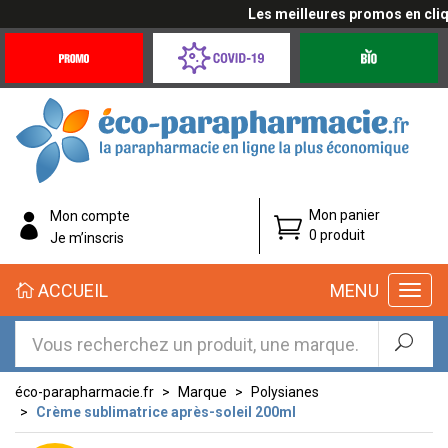
Les meilleures promos en cliquan
Promotions
Covid-
Produits
&
19
bio
Offres
Coronavirus
éco-
Mon panier
Mon compte
parapharmacie.fr
0 produit
Je m’inscris
éco-
ACCUEIL
MENU
parapharmacie.fr
éco-parapharmacie.fr
Marque
Polysianes
Crème sublimatrice après-soleil 200ml