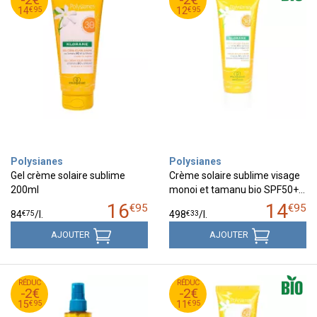
95
€
95
€
14
12
€
95
€
95
14
12
Polysianes
Polysianes
Gel crème solaire sublime
Crème solaire sublime visage
200ml
monoi et tamanu bio SPF50+…
16
14
€
95
€
95
€
75
€
33
84
/
l.
498
/
l.
AJOUTER
AJOUTER
95
€
95
€
RÉDUC
17
RÉDUC
13
-2€
-2€
95
€
95
€
15
11
€
95
€
95
15
11