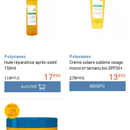
Polysianes
Polysianes
Huile réparatrice après-soleil
Crème solaire sublime visage
150ml
monoi et tamanu bio SPF50+…
17
13
€
95
€
95
€
67
€
00
119
/
l.
279
/
l.
INDISPO.
AJOUTER
95
€
RÉDUC
20
-2€
95
€
18
€
95
18