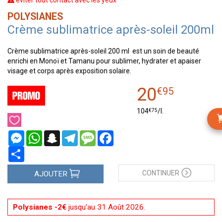
éviter tout contact avec les yeux
POLYSIANES
Crème sublimatrice après-soleil 200ml
Crème sublimatrice après-soleil 200 ml est un soin de beauté
enrichi en Monoï et Tamanu pour sublimer, hydrater et apaiser
visage et corps après exposition solaire.
20
€
95
€
75
104
/
l.
Messenger
WhatsApp
Snapchat
Telegram
Message
Facebook
Partager
CONTINUER
AJOUTER
Polysianes -2€
jusqu'au 31 Août 2026.