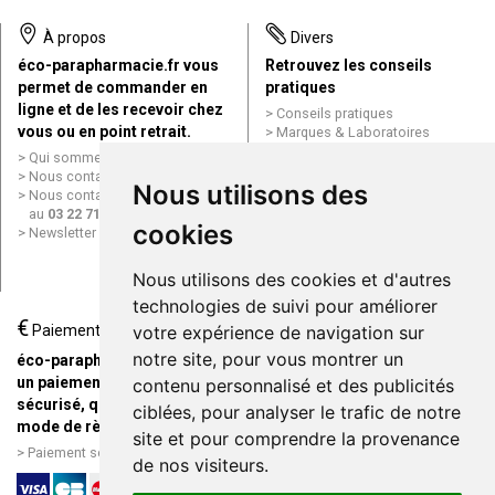
À propos
Divers
éco-parapharmacie.fr vous
Retrouvez les conseils
permet de commander en
pratiques
ligne et de les recevoir chez
Conseils pratiques
vous ou en point retrait.
Marques & Laboratoires
Conditions générales de vente
Qui sommes nous ?
(CGV)
Nous contacter par e-mail
Nous utilisons des
Mentions légales
Nous contacter par téléphone
Données personnelles
au
03 22 71 64 10
Cookies
cookies
Newsletter
Mes préférences Cookies
Grande Pharmacie d’Amiens en
Nous utilisons des cookies et d'autres
ligne
technologies de suivi pour améliorer
€
Livraison / Point retrait
Paiement
votre expérience de navigation sur
Commandez en ligne et
notre site, pour vous montrer un
éco-parapharmacie.fr offre
recevez votre commande
un paiement entièrement
contenu personnalisé et des publicités
rapidement chez vous ou en
sécurisé, quel que soit le
ciblées, pour analyser le trafic de notre
point retrait
mode de règlement
site et pour comprendre la provenance
Livraison chez vous ou en
Paiement sécurisé et simple
de nos visiteurs.
points relais