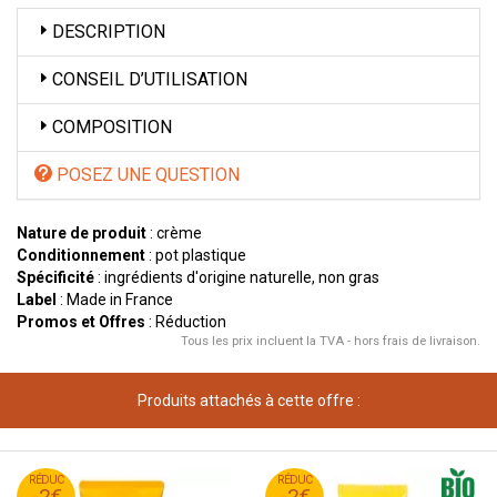
DESCRIPTION
CONSEIL D’UTILISATION
COMPOSITION
POSEZ UNE QUESTION
Nature de produit
: crème
Conditionnement
: pot plastique
Spécificité
: ingrédients d'origine naturelle, non gras
Label
: Made in France
Promos et Offres
: Réduction
Tous les prix incluent la TVA - hors frais de livraison.
Produits attachés à cette offre :
95
€
95
€
RÉDUC
16
RÉDUC
14
-2€
-2€