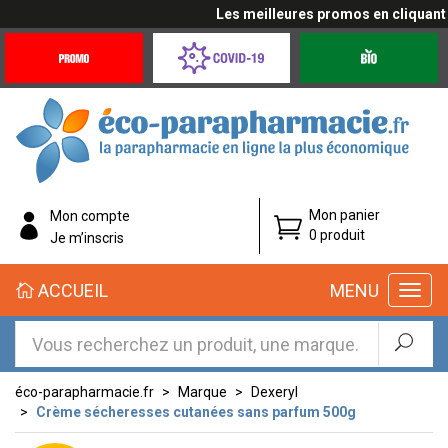
Les meilleures promos en cliquant i
Promotions
Covid-
Produits
&
19
bio
Offres
Coronavirus
éco-
Mon panier
Mon compte
parapharmacie.fr
0 produit
Je m’inscris
éco-
ACCUEIL
MENU
parapharmacie.fr
éco-parapharmacie.fr
Marque
Dexeryl
Crème sécheresses cutanées sans parfum 500g