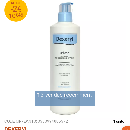
RÉDUC
45
€
12
-2€
45
€
10
€
45
10
3 vendus récemment
!
CODE CIP/EAN13:
3573994006572
1 unité
DEXERYL