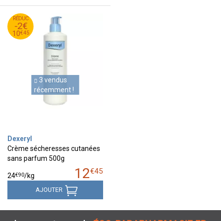
45
€
RÉDUC
12
-2€
45
€
10
€
45
10
3 vendus
récemment !
Dexeryl
Crème sécheresses cutanées
sans parfum 500g
12
€
45
€
90
24
/kg
AJOUTER