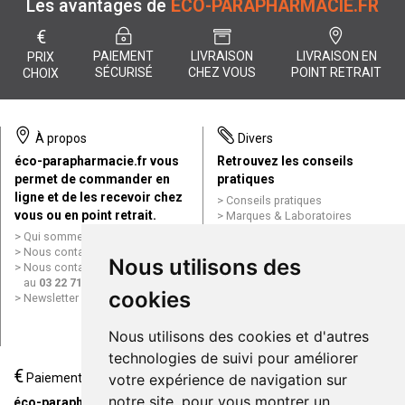
Les avantages de
ÉCO-PARAPHARMACIE.FR
€
PAIEMENT
LIVRAISON
LIVRAISON EN
PRIX
SÉCURISÉ
CHEZ VOUS
POINT RETRAIT
CHOIX
À propos
Divers
éco-parapharmacie.fr vous
Retrouvez les conseils
permet de commander en
pratiques
ligne et de les recevoir chez
Conseils pratiques
vous ou en point retrait.
Marques & Laboratoires
Conditions générales de vente
Qui sommes nous ?
(CGV)
Nous contacter par e-mail
Nous utilisons des
Mentions légales
Nous contacter par téléphone
Données personnelles
au
03 22 71 64 10
Cookies
cookies
Newsletter
Mes préférences Cookies
Grande Pharmacie d’Amiens en
Nous utilisons des cookies et d'autres
ligne
technologies de suivi pour améliorer
€
Livraison / Point retrait
Paiement
votre expérience de navigation sur
Commandez en ligne et
notre site, pour vous montrer un
éco-parapharmacie.fr offre