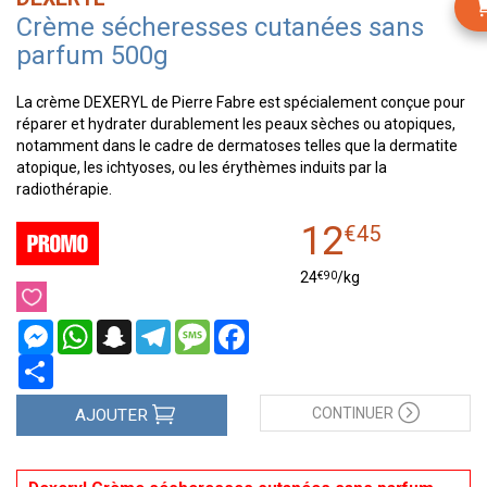
Crème sécheresses cutanées sans
parfum 500g
La crème DEXERYL de Pierre Fabre est spécialement conçue pour
réparer et hydrater durablement les peaux sèches ou atopiques,
notamment dans le cadre de dermatoses telles que la dermatite
atopique, les ichtyoses, ou les érythèmes induits par la
radiothérapie.
12
€
45
€
90
24
/kg
Messenger
WhatsApp
Snapchat
Telegram
Message
Facebook
Partager
CONTINUER
AJOUTER