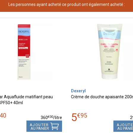
Les personnes ayant acheté ce produit ont également acheté :
Dexeryl
r Aquafluide matifiant peau
Crème de douche apaisante 200
SPF50+ 40ml
5
40
€
95
€
00
360
/
litre
2
AJOUTER
AJOUT
AU PANIER
AU PANI