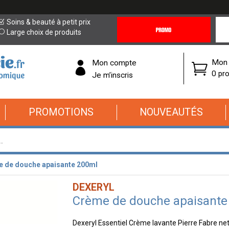
Promotions
Covi
Soins & beauté à petit prix
&
19
Large choix de produits
Offres
Cor
Mon 
Mon compte
0 pro
Je m’inscris
PROMOTIONS
NOUVEAUTÉS
 de douche apaisante 200ml
DEXERYL
Crème de douche apaisante
Dexeryl Essentiel Crème lavante Pierre Fabre nett