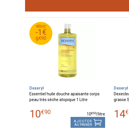
RÉDUC
90
€
10
-1€
90
€
9
€
90
9
Dexeryl
Dexeryl
Essentiel huile douche apaisante corps
Dexeclea
peau très sèche atopique 1 Litre
grasse 
10
14
€
90
€
€
90
10
/
litre
AJOUTER
AU PANIER