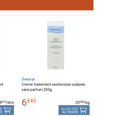
Dexeryl
ml
Creme traitement secheresse cutanée
sans parfum 250g
6
€
45
€
75
€
80
9
/
litre
25
/kg
ER
AJOUTER
ER
AU PANIER