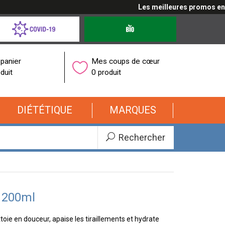
Les meilleures promos en cli
d-
Produits
bio
onavirus
panier
Mes coups de cœur
duit
0 produit
DIÉTÉTIQUE
MARQUES
Rechercher
 200ml
oie en douceur, apaise les tiraillements et hydrate