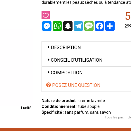
durablement les peaux sèches ou à tendance at
5
Messenger
WhatsApp
Snapchat
Telegram
Message
Facebook
Partager
€
29
DESCRIPTION
CONSEIL D’UTILISATION
COMPOSITION
POSEZ UNE QUESTION
Nature de produit
: crème lavante
Conditionnement
: tube souple
1 unité
Spécificité
: sans parfum, sans savon
Tous les prix incl