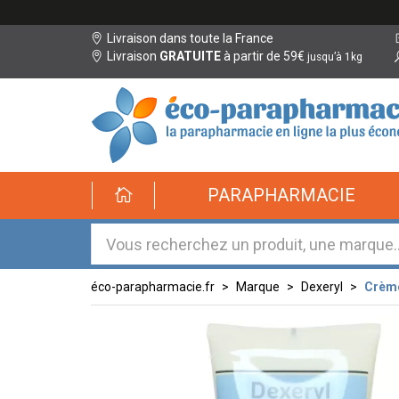
Livraison dans toute la France
Livraison
GRATUITE
à partir de 59€
jusqu’à 1kg
éco-
PARAPHARMACIE
parapharmacie.fr
éco-
parapharmacie.fr
éco-parapharmacie.fr
Marque
Dexeryl
Crème