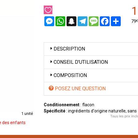
1
Messenger
WhatsApp
Snapchat
Telegram
Message
Facebook
Partager
€
79
DESCRIPTION
CONSEIL D’UTILISATION
COMPOSITION
POSEZ UNE QUESTION
Conditionnement
: flacon
Spécificité
: ingrédients d'origine naturelle, sans
1 unité
Tous les prix incl
ée des enfants