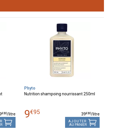
Phyto
nt
Nutrition shampoing nourrissant 250ml
9
€
95
€
80
€
80
9
/
litre
39
/
litre
ER
AJOUTER
ER
AU PANIER