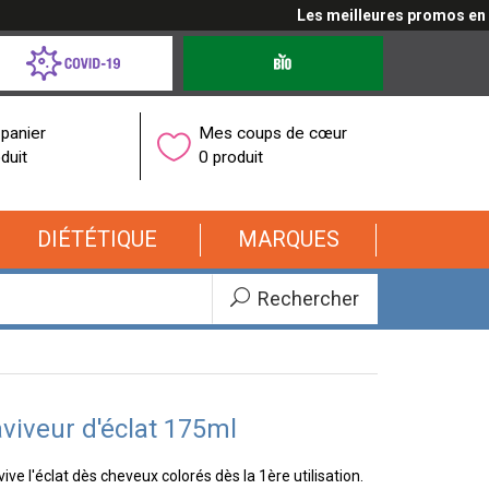
Les meilleures promos en cli
d-
Produits
bio
onavirus
panier
Mes coups de cœur
duit
0 produit
DIÉTÉTIQUE
MARQUES
Rechercher
viveur d'éclat 175ml
e l'éclat dès cheveux colorés dès la 1ère utilisation.