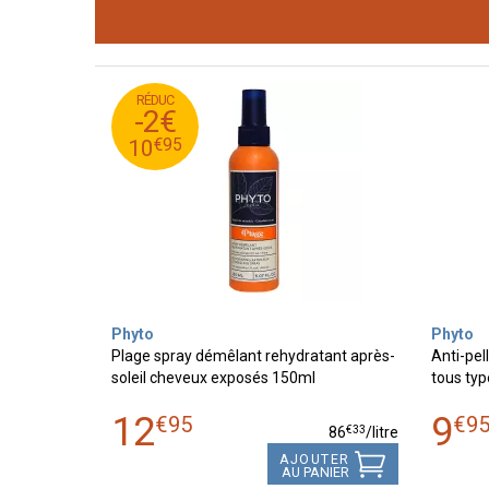
RÉDUC
95
€
12
-2€
95
€
10
€
95
10
Phyto
Phyto
Plage spray démêlant rehydratant après-
Anti-pel
soleil cheveux exposés 150ml
tous typ
12
9
€
95
€
9
€
33
86
/
litre
AJOUTER
AU PANIER