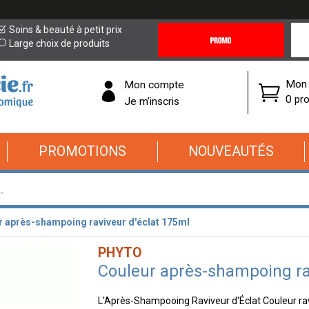
Promotions
Covi
Soins & beauté à petit prix
&
19
Large choix de produits
Offres
Cor
Mon 
Mon compte
0 pro
Je m’inscris
PROMOTIONS
NOUVEAUTÉS
r après-shampoing raviveur d'éclat 175ml
PHYTO
Couleur après-shampoing ra
L'Après-Shampooing Raviveur d'Éclat Couleur raviv