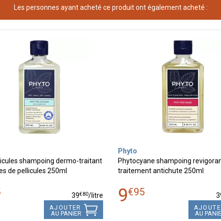
Les personnes ayant acheté ce produit ont également acheté :
Phyto
licules shampoing dermo-traitant
Phytocyane shampoing revigora
es de pellicules 250ml
traitement antichute 250ml
9
5
€
95
€
80
39
/
litre
3
AJOUTER
AJOUT
AU PANIER
AU PANI