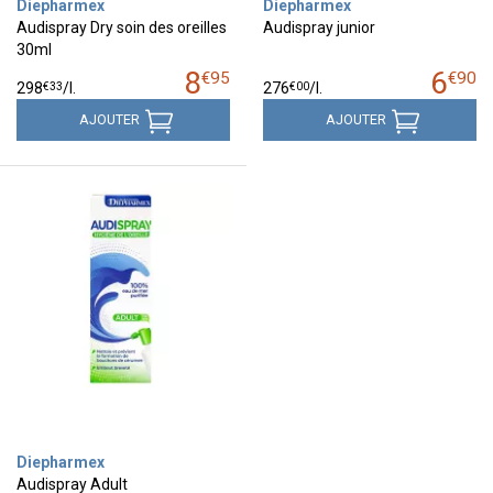
Diepharmex
Diepharmex
Audispray Dry soin des oreilles
Audispray junior
30ml
8
6
€
95
€
90
€
33
€
00
298
/
l.
276
/
l.
AJOUTER
AJOUTER
Diepharmex
Audispray Adult