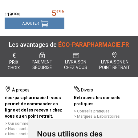
5
€
95
€
00
119
/
l.
AJOUTER
Les avantages de
ÉCO-PARAPHARMACIE.FR
€
PAIEMENT
LIVRAISON
LIVRAISON EN
PRIX
SÉCURISÉ
CHEZ VOUS
POINT RETRAIT
CHOIX
À propos
Divers
éco-parapharmacie.fr vous
Retrouvez les conseils
permet de commander en
pratiques
ligne et de les recevoir chez
Conseils pratiques
vous ou en point retrait.
Marques & Laboratoires
Conditions générales de vente
Qui sommes nous ?
(CGV)
Nous contacter par e-mail
Nous utilisons des
Mentions légales
Nous contacter par téléphone
Données personnelles