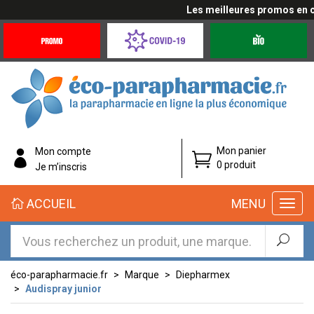
Les meilleures promos en cli
Promotions
Covid-
Produits
&
19
bio
Offres
Coronavirus
éco-
Mon panier
Mon compte
parapharmacie.fr
0 produit
Je m’inscris
éco-
ACCUEIL
MENU
parapharmacie.fr
éco-parapharmacie.fr
Marque
Diepharmex
Audispray junior