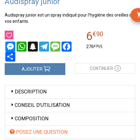
Audispray junior
Audispray junior est un spray indiqué pour l'hygiène des oreilles de
vos enfants.
6
€
90
Messenger
WhatsApp
Snapchat
Telegram
Message
Facebook
€
00
276
/
l.
Partager
CONTINUER
AJOUTER
DESCRIPTION
CONSEIL D’UTILISATION
COMPOSITION
POSEZ UNE QUESTION