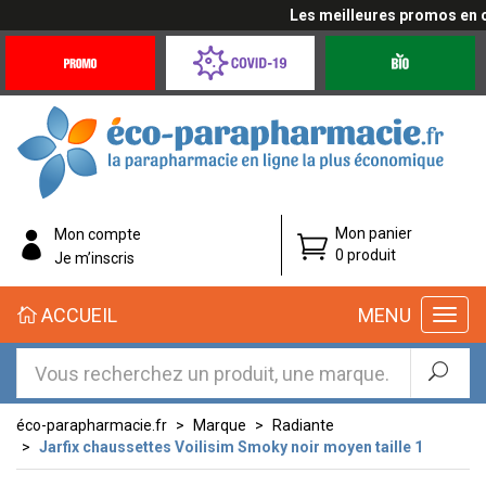
Les meilleures promos en cli
Promotions
Covid-
Produits
&
19
bio
Offres
Coronavirus
éco-
Mon panier
Mon compte
parapharmacie.fr
0 produit
Je m’inscris
éco-
ACCUEIL
MENU
parapharmacie.fr
éco-parapharmacie.fr
Marque
Radiante
Jarfix chaussettes Voilisim Smoky noir moyen taille 1