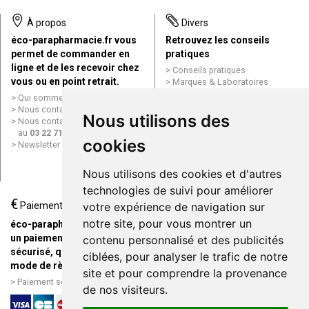
À propos
Divers
éco-parapharmacie.fr vous
Retrouvez les conseils
permet de commander en
pratiques
ligne et de les recevoir chez
Conseils pratiques
vous ou en point retrait.
Marques & Laboratoires
Conditions générales de vente
Qui sommes nous ?
(CGV)
Nous contacter par e-mail
Nous utilisons des
Mentions légales
Nous contacter par téléphone
Données personnelles
au
03 22 71 64 10
Cookies
cookies
Newsletter
Mes préférences Cookies
Grande Pharmacie d’Amiens en
Nous utilisons des cookies et d'autres
ligne
technologies de suivi pour améliorer
€
Livraison / Point retrait
Paiement
votre expérience de navigation sur
Commandez en ligne et
notre site, pour vous montrer un
éco-parapharmacie.fr offre
recevez votre commande
un paiement entièrement
contenu personnalisé et des publicités
rapidement chez vous ou en
sécurisé, quel que soit le
ciblées, pour analyser le trafic de notre
point retrait
mode de règlement
site et pour comprendre la provenance
Livraison chez vous ou en
Paiement sécurisé et simple
de nos visiteurs.
points relais