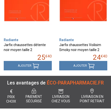
Radiante
Radiante
Jarfix chaussettes détente
Jarfix chaussettes Voilisim
noir moyen taille 2
Smoky noir moyen taille 2
25
24
€
40
€
40
AJOUTER
AJOUTER
Les avantages de
ÉCO-PARAPHARMACIE.FR
€
PAIEMENT
LIVRAISON
LIVRAISON EN
PRIX
SÉCURISÉ
CHEZ VOUS
POINT RETRAIT
CHOIX