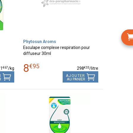
Phytosun Aroms
Esculape complexe respiration pour
diffuseur 30ml
8
€
95
€
67
€
33
31
/kg
298
/
litre
R
AJOUTER
R
AU PANIER