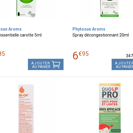
osun Aroms
Phytosun Aroms
essentielle carotte 5ml
Spray décongestionnant 20ml
6
85
€
95
34
AJOUTER
AJOUTE
AU PANIER
AU PANIE