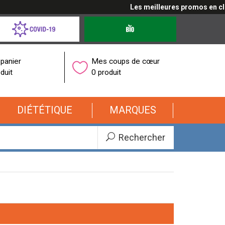
Les meilleures promos en cliquant
d-
Produits
bio
onavirus
panier
Mes coups de cœur
duit
0 produit
DIÉTÉTIQUE
MARQUES
Rechercher