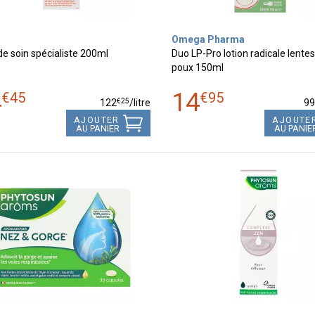
Omega Pharma
de soin spécialiste 200ml
Duo LP-Pro lotion radicale lentes
poux 150ml
4
14
€
45
€
95
€
25
122
/
litre
9
AJOUTER
AJOUTE
AU PANIER
AU PANIE