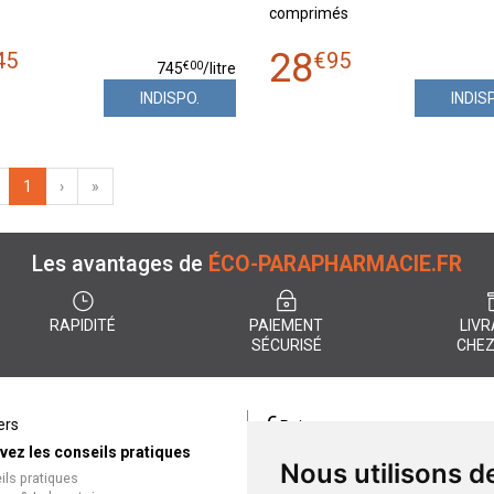
comprimés
28
45
€
95
€
00
745
/
litre
INDISPO.
INDIS
1
›
»
Les avantages de
ÉCO-PARAPHARMACIE.FR
RAPIDITÉ
PAIEMENT
LIVR
SÉCURISÉ
CHEZ
€
ers
Paiement
vez les conseils pratiques
éco-parapharmacie.fr offre un
Nous utilisons d
ils pratiques
paiement entièrement sécurisé