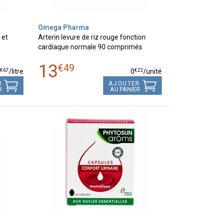
Omega Pharma
 et
Arterin levure de riz rouge fonction
cardiaque normale 90 comprimés
13
€
49
€
67
€
22
9
/
litre
0
/unité
R
AJOUTER
R
AU PANIER