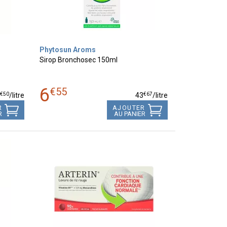
Phytosun Aroms
Sirop Bronchosec 150ml
6
€
55
€
50
€
67
7
/
litre
43
/
litre
R
AJOUTER
R
AU PANIER