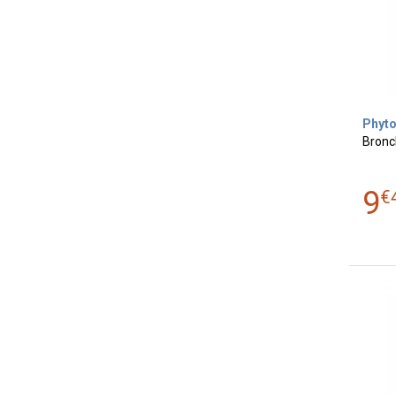
Phyt
Bronc
9
€