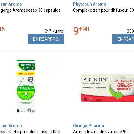
osun Aroms
Phytosun Aroms
 gorge Aromadoses 30 capsules
Complexe zen pour diffuseur 3
9
45
€
90
€
32
0
/unité
33
EN RÉAPPRO.
EN RÉA
osun Aroms
Omega Pharma
 essentielle pamplemousse 10ml
Arterin levure de riz rouge 90