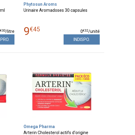
Phytosun Aroms
0ml
Urinaire Aromadoses 30 capsules
9
€
45
€
00
€
32
0
/
litre
0
/unité
PPRO.
INDISPO.
Omega Pharma
Arterin Cholesterol actifs d'origine