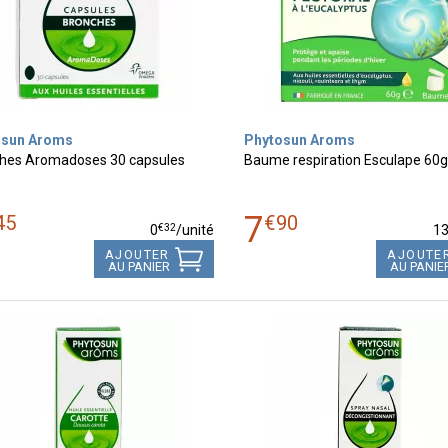
osun Aroms
Phytosun Aroms
hes Aromadoses 30 capsules
Baume respiration Esculape 60g
7
45
€
90
€
32
0
/unité
1
AJOUTER
AJOUTE
AU PANIER
AU PANIE