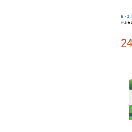
Bi-Oil
Huile 
2