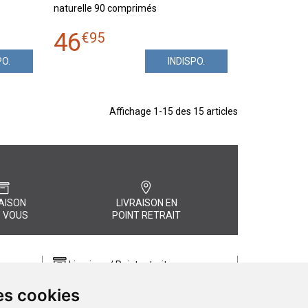
naturelle 90 comprimés
46
€
95
PO.
INDISPO.
Affichage 1-15 des 15 articles
AISON
LIVRAISON EN
 VOUS
POINT RETRAIT
Livraison / Point retrait
Commandez en ligne et recevez votre
es cookies
commande rapidement chez vous ou
, quel