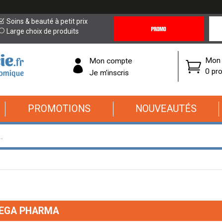
Promotions
Covi
Soins & beauté à petit prix
&
19
Large choix de produits
Offres
Cor
Mon 
Mon compte
0 pro
Je m’inscris
PROMOTIONS
NOUVEAUTÉS
EGA PHARMA