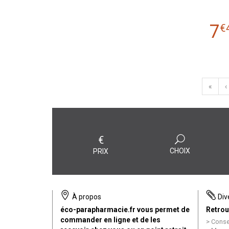
7
€
«
‹
€
CHOIX
PRIX
À propos
Div
éco-parapharmacie.fr vous permet de
Retrou
commander en ligne et de les
Conse