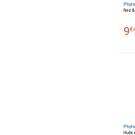
Phyt
Nez &
9
€
Phyt
Huile