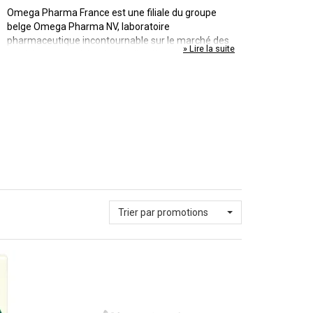
Omega Pharma France est une filiale du groupe
belge Omega Pharma NV, laboratoire
pharmaceutique incontournable sur le marché des
» Lire la suite
produits de santé familiale, d'hygiène et de bien-être.
Les domaines d'expertise sont variés : phytothérapie,
aromathérapie, minceur et surcharge pondérale,
maquillage ou encore dermo-cosmétique.
Trier par promotions