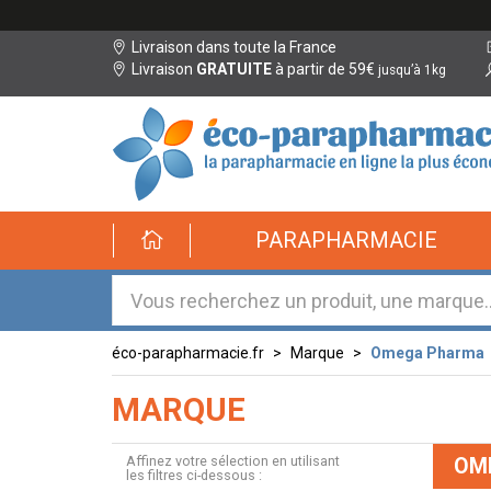
Livraison dans toute la France
Livraison
GRATUITE
à partir de 59€
jusqu’à 1kg
éco-
PARAPHARMACIE
parapharmacie.fr
éco-
parapharmacie.fr
éco-parapharmacie.fr
Marque
Omega Pharma
MARQUE
Affinez votre sélection en utilisant
OM
les filtres ci-dessous :